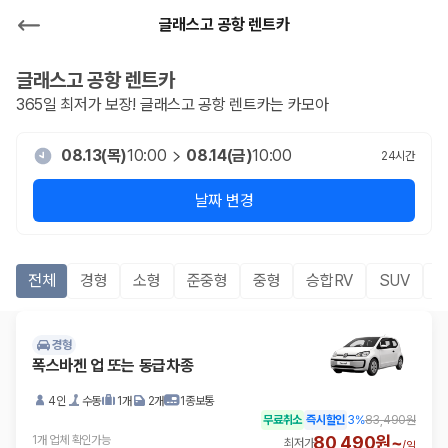
글래스고 공항 렌트카
글래스고 공항
렌트카
365일 최저가 보장!
글래스고 공항
렌트카는 카모아
08.13(목)
10:00
08.14(금)
10:00
24
시간
날짜 변경
전체
경형
소형
준중형
중형
승합RV
SUV
경형
폭스바겐 업 또는 동급차종
4인
수동
1개
2개
1종보통
무료취소
즉시할인
3
%
83,490원
80,490원~
1개 업체 확인가능
최저가
/
일