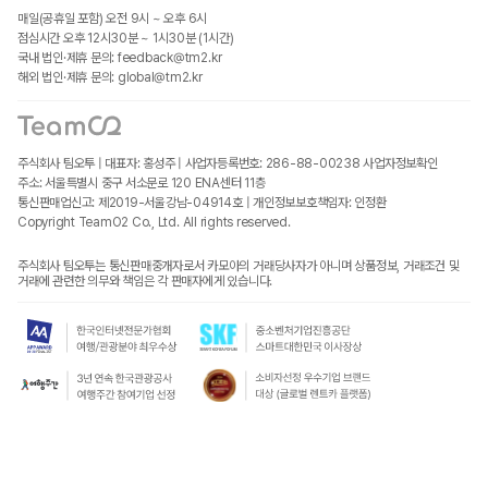
매일(공휴일 포함) 오전 9시 ~ 오후 6시
점심시간 오후 12시30분 ~ 1시30분 (1시간)
국내 법인·제휴 문의: feedback@tm2.kr
해외 법인·제휴 문의: global@tm2.kr
주식회사 팀오투 | 대표자: 홍성주 | 사업자등록번호: 286-88-00238
사업자정보확인
주소: 서울특별시 중구 서소문로 120 ENA센터 11층
통신판매업신고: 제2019-서울강남-04914호 | 개인정보보호책임자: 인정환
Copyright TeamO2 Co., Ltd. All rights reserved.
주식회사 팀오투는 통신판매중개자로서 카모아의 거래당사자가 아니며 상품정보, 거래조건 및
거래에 관련한 의무와 책임은 각 판매자에게 있습니다.