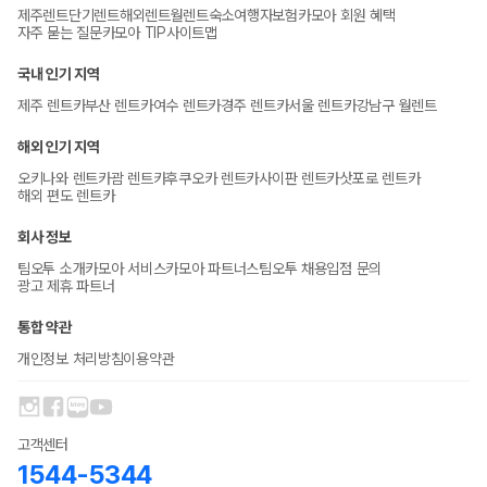
제주렌트
단기렌트
해외렌트
월렌트
숙소
여행자보험
카모아 회원 혜택
자주 묻는 질문
카모아 TIP
사이트맵
국내 인기 지역
제주 렌트카
부산 렌트카
여수 렌트카
경주 렌트카
서울 렌트카
강남구 월렌트
해외 인기 지역
오키나와 렌트카
괌 렌트카
후쿠오카 렌트카
사이판 렌트카
삿포로 렌트카
해외 편도 렌트카
회사 정보
팀오투 소개
카모아 서비스
카모아 파트너스
팀오투 채용
입점 문의
광고 제휴 파트너
통합 약관
개인정보 처리방침
이용약관
고객센터
1544-5344