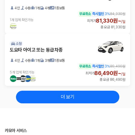
4인
수동
1개
4개
1종보통
무료취소
즉시할인
3
%
84,330원
81,330원~
1개 업체 확인가능
최저가
/
일
총 요금 81,330원
소형
도요타 아이고 또는 동급차종
4인
수동
1개
3개
1종보통
무료취소
즉시할인
3
%
89,490원
86,490원~
5개 업체 확인가능
최저가
/
일
총 요금 86,490원
더 보기
카모아 서비스