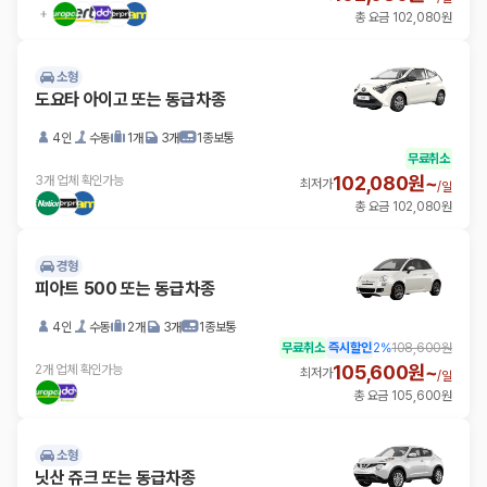
총 요금 102,080원
소형
도요타 아이고 또는 동급차종
4인
수동
1개
3개
1종보통
무료취소
102,080원~
3개 업체 확인가능
최저가
/
일
총 요금 102,080원
경형
피아트 500 또는 동급차종
4인
수동
2개
3개
1종보통
무료취소
즉시할인
2
%
108,600원
105,600원~
2개 업체 확인가능
최저가
/
일
총 요금 105,600원
소형
닛산 쥬크 또는 동급차종