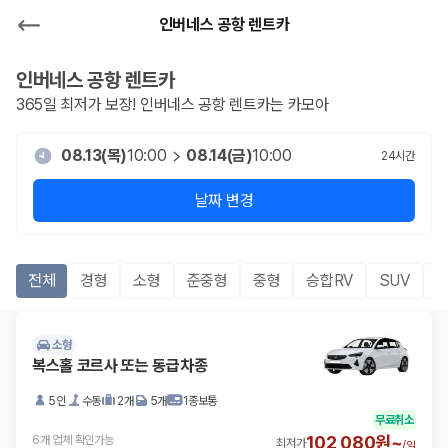
인버네스 공항 렌트카
인버네스 공항
렌트카
365일 최저가 보장!
인버네스 공항
렌트카는 카모아
08.13(목)
10:00
08.14(금)
10:00
24
시간
날짜 변경
전체
경형
소형
준중형
중형
승합RV
SUV
소형
복스홀 코르사 또는 동급차종
5인
수동
2개
5개
1종보통
무료취소
102,080원~
6개 업체 확인가능
최저가
/
일