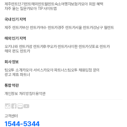
제주렌트
단기렌트
해외렌트
월렌트
숙소
여행자보험
카모아 회원 혜택
자주 묻는 질문
카모아 TIP
사이트맵
국내 인기 지역
제주 렌트카
부산 렌트카
여수 렌트카
경주 렌트카
서울 렌트카
강남구 월렌트
해외 인기 지역
오키나와 렌트카
괌 렌트카
후쿠오카 렌트카
사이판 렌트카
삿포로 렌트카
해외 편도 렌트카
회사 정보
팀오투 소개
카모아 서비스
카모아 파트너스
팀오투 채용
입점 문의
광고 제휴 파트너
통합 약관
개인정보 처리방침
이용약관
고객센터
1544-5344