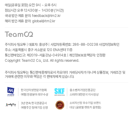
매일(공휴일 포함) 오전 9시 ~ 오후 6시
점심시간 오후 12시30분 ~ 1시30분 (1시간)
국내 법인·제휴 문의: feedback@tm2.kr
해외 법인·제휴 문의: global@tm2.kr
주식회사 팀오투 | 대표자: 홍성주 | 사업자등록번호: 286-88-00238
사업자정보확인
주소: 서울특별시 중구 서소문로 120 ENA센터 11층
통신판매업신고: 제2019-서울강남-04914호 | 개인정보보호책임자: 인정환
Copyright TeamO2 Co., Ltd. All rights reserved.
주식회사 팀오투는 통신판매중개자로서 카모아의 거래당사자가 아니며 상품정보, 거래조건 및
거래에 관련한 의무와 책임은 각 판매자에게 있습니다.