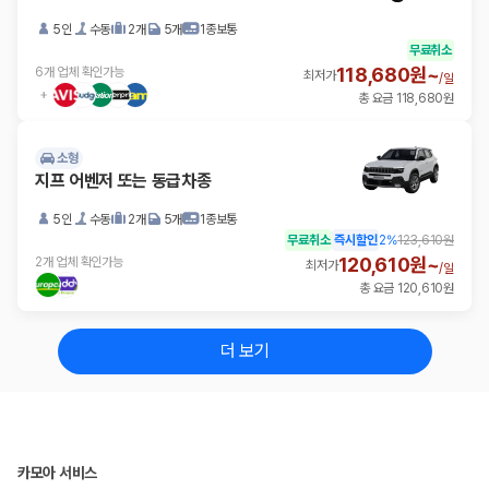
5인
수동
2개
5개
1종보통
무료취소
118,680원~
6개 업체 확인가능
최저가
/
일
총 요금 118,680원
소형
지프 어벤저 또는 동급차종
5인
수동
2개
5개
1종보통
무료취소
즉시할인
2
%
123,610원
120,610원~
2개 업체 확인가능
최저가
/
일
총 요금 120,610원
더 보기
카모아 서비스