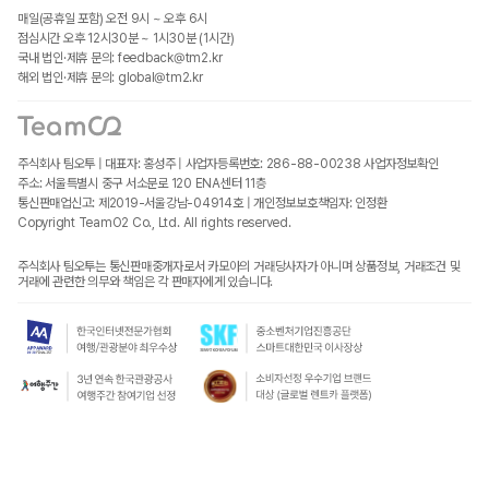
매일(공휴일 포함) 오전 9시 ~ 오후 6시
점심시간 오후 12시30분 ~ 1시30분 (1시간)
국내 법인·제휴 문의: feedback@tm2.kr
해외 법인·제휴 문의: global@tm2.kr
주식회사 팀오투 | 대표자: 홍성주 | 사업자등록번호: 286-88-00238
사업자정보확인
주소: 서울특별시 중구 서소문로 120 ENA센터 11층
통신판매업신고: 제2019-서울강남-04914호 | 개인정보보호책임자: 인정환
Copyright TeamO2 Co., Ltd. All rights reserved.
주식회사 팀오투는 통신판매중개자로서 카모아의 거래당사자가 아니며 상품정보, 거래조건 및
거래에 관련한 의무와 책임은 각 판매자에게 있습니다.