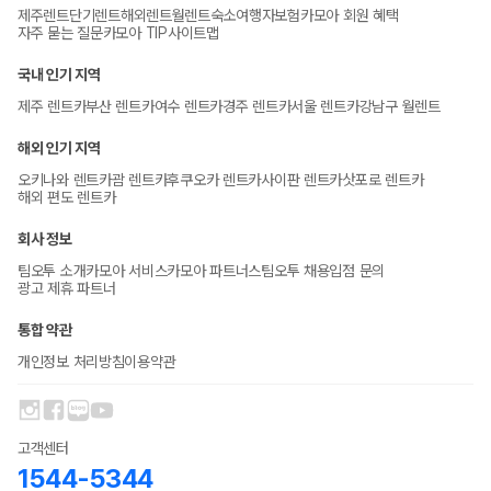
제주렌트
단기렌트
해외렌트
월렌트
숙소
여행자보험
카모아 회원 혜택
자주 묻는 질문
카모아 TIP
사이트맵
국내 인기 지역
제주 렌트카
부산 렌트카
여수 렌트카
경주 렌트카
서울 렌트카
강남구 월렌트
해외 인기 지역
오키나와 렌트카
괌 렌트카
후쿠오카 렌트카
사이판 렌트카
삿포로 렌트카
해외 편도 렌트카
회사 정보
팀오투 소개
카모아 서비스
카모아 파트너스
팀오투 채용
입점 문의
광고 제휴 파트너
통합 약관
개인정보 처리방침
이용약관
고객센터
1544-5344