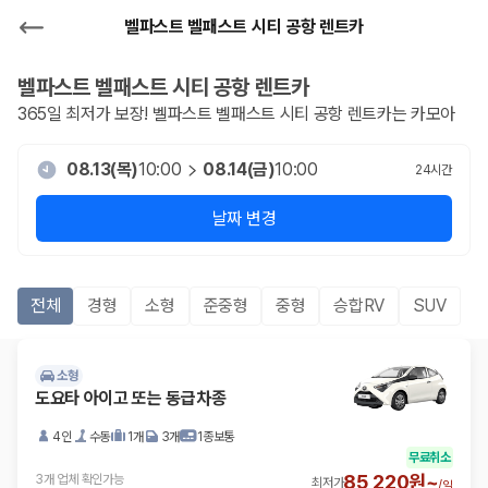
벨파스트 벨패스트 시티 공항 렌트카
벨파스트 벨패스트 시티 공항
렌트카
365일 최저가 보장!
벨파스트 벨패스트 시티 공항
렌트카는 카모아
08.13(목)
10:00
08.14(금)
10:00
24
시간
날짜 변경
전체
경형
소형
준중형
중형
승합RV
SUV
소형
도요타 아이고 또는 동급차종
4인
수동
1개
3개
1종보통
무료취소
85,220원~
3개 업체 확인가능
최저가
/
일