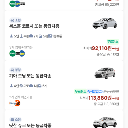
총 요금 85,220원
소형
복스홀 코르사 또는 동급차종
5인
수동
2개
5개
1종보통
무료취소
92,110원~
3개 업체 확인가능
최저가
/
일
총 요금 92,110원
경형
기아 모닝 또는 동급차종
4인
오토
1개
5개
무료취소
즉시할인
2
%
116,880원
113,880원~
2개 업체 확인가능
최저가
/
일
총 요금 113,880원
소형
닛산 쥬크 또는 동급차종