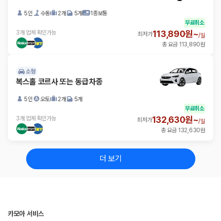
5인
수동
2개
5개
1종보통
무료취소
113,890원~
3개 업체 확인가능
최저가
/
일
총 요금 113,890원
소형
복스홀 코르사 또는 동급차종
5인
오토
2개
5개
무료취소
132,630원~
3개 업체 확인가능
최저가
/
일
총 요금 132,630원
더 보기
카모아 서비스