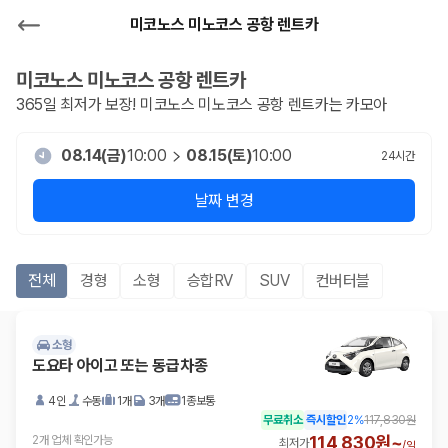
미코노스 미노코스 공항 렌트카
미코노스 미노코스 공항
렌트카
365일 최저가 보장!
미코노스 미노코스 공항
렌트카는 카모아
08.14(금)
10:00
08.15(토)
10:00
24
시간
날짜 변경
전체
경형
소형
승합RV
SUV
컨버터블
소형
도요타 아이고 또는 동급차종
4인
수동
1개
3개
1종보통
무료취소
즉시할인
2
%
117,830원
114,830원~
2개 업체 확인가능
최저가
/
일