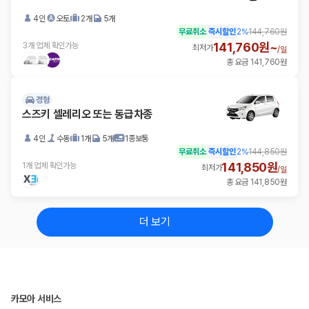
4인
오토
2개
5개
무료취소
즉시할인
2
%
144,760원
141,760원~
3개 업체 확인가능
최저가
/
일
총 요금 141,760원
경형
스즈키 셀레리오 또는 동급차종
4인
수동
1개
5개
1종보통
무료취소
즉시할인
2
%
144,850원
141,850원
1개 업체 확인가능
최저가
/
일
총 요금 141,850원
더 보기
카모아 서비스