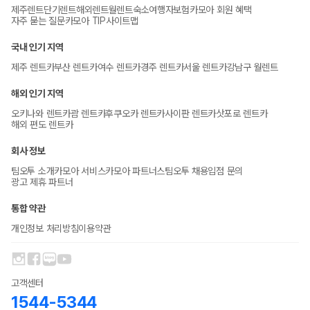
제주렌트
단기렌트
해외렌트
월렌트
숙소
여행자보험
카모아 회원 혜택
자주 묻는 질문
카모아 TIP
사이트맵
국내 인기 지역
제주 렌트카
부산 렌트카
여수 렌트카
경주 렌트카
서울 렌트카
강남구 월렌트
해외 인기 지역
오키나와 렌트카
괌 렌트카
후쿠오카 렌트카
사이판 렌트카
삿포로 렌트카
해외 편도 렌트카
회사 정보
팀오투 소개
카모아 서비스
카모아 파트너스
팀오투 채용
입점 문의
광고 제휴 파트너
통합 약관
개인정보 처리방침
이용약관
고객센터
1544-5344