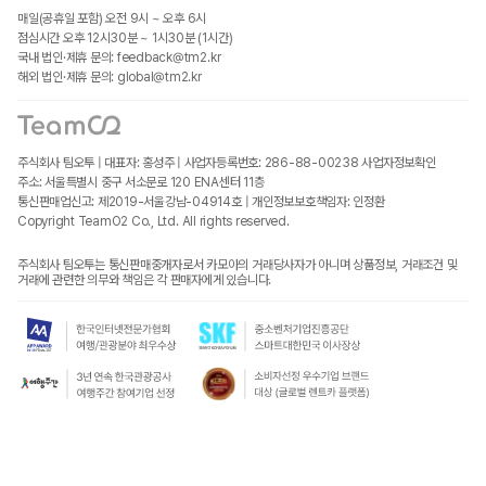
매일(공휴일 포함) 오전 9시 ~ 오후 6시
점심시간 오후 12시30분 ~ 1시30분 (1시간)
국내 법인·제휴 문의: feedback@tm2.kr
해외 법인·제휴 문의: global@tm2.kr
주식회사 팀오투 | 대표자: 홍성주 | 사업자등록번호: 286-88-00238
사업자정보확인
주소: 서울특별시 중구 서소문로 120 ENA센터 11층
통신판매업신고: 제2019-서울강남-04914호 | 개인정보보호책임자: 인정환
Copyright TeamO2 Co., Ltd. All rights reserved.
주식회사 팀오투는 통신판매중개자로서 카모아의 거래당사자가 아니며 상품정보, 거래조건 및
거래에 관련한 의무와 책임은 각 판매자에게 있습니다.