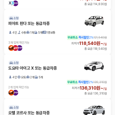
총 요금 114,830원
소형
피아트 판다 또는 동급차종
4인
수동
1개
5개
1종보통
무료취소
즉시할인
2
%
121,540원
118,540원~
3개 업체 확인가능
최저가
/
일
총 요금 118,540원
소형
도요타 아이고 X 또는 동급차종
4인
오토
2개
5개
무료취소
즉시할인
2
%
139,310원
136,310원~
2개 업체 확인가능
최저가
/
일
총 요금 136,310원
소형
오펠 코르사 또는 동급차종