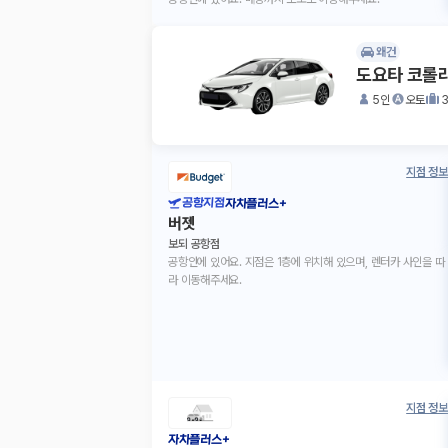
왜건
도요타 코롤라
5인
오토
지점 정보
공항지점
자차플러스+
버젯
보되 공항점
공항안에 있어요. 지점은 1층에 위치해 있으며, 렌터카 사인을 따
라 이동해주세요.
지점 정보
자차플러스+