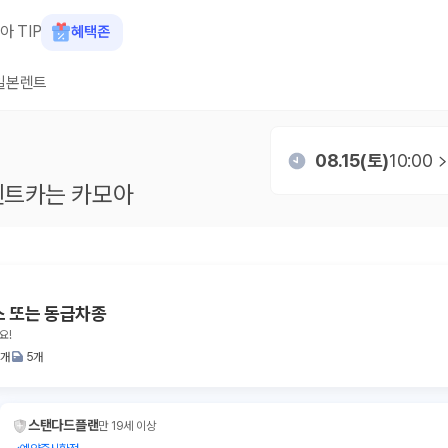
아 TIP
혜택존
일본렌트
08.15(토)
10:00
트카는 카모아
스 또는 동급차종
요!
2개
5개
스탠다드플랜
만 19세 이상