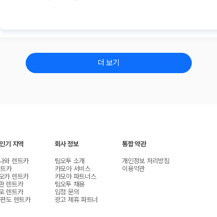
더 보기
 인기 지역
회사 정보
통합 약관
나와 렌트카
팀오투 소개
개인정보 처리방침
렌트카
카모아 서비스
이용약관
오카 렌트카
카모아 파트너스
판 렌트카
팀오투 채용
로 렌트카
입점 문의
 편도 렌트카
광고 제휴 파트너