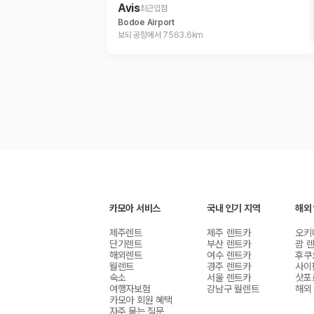
Avis
최근입점
Bodoe Airport
보되 공항에서 7563.6km
카모아 서비스
국내 인기 지역
해외
제주렌트
제주 렌트카
오키
단기렌트
부산 렌트카
괌 
해외렌트
여수 렌트카
후쿠
월렌트
경주 렌트카
사이
숙소
서울 렌트카
삿포
여행자보험
강남구 월렌트
해외
카모아 회원 혜택
자주 묻는 질문