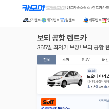
렌트카
숙소
숙소+렌트카
카모
단기렌트
해외렌트
월렌트
제주렌트
보되 공항
렌트카
365일 최저가 보장!
보되 공항
렌
전체
소형
SUV
왜건
소형
도요타 야리
#2-3인 운전이 편해
5인
오토
지점 정보
공항지점
자차플러스+