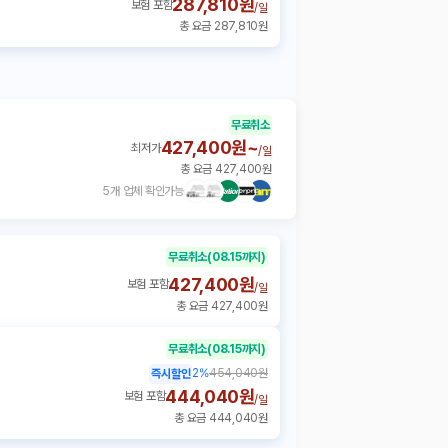
287,810원
보험 포함
/
일
총 요금 287,810원
무료취소
427,400원~
최저가
/
일
총 요금 427,400원
5개 업체 확인가능
무료취소
(08.15까지)
427,400원
보험 포함
/
일
총 요금 427,400원
무료취소
(08.15까지)
2
%
454,040원
즉시할인
444,040원
보험 포함
/
일
총 요금 444,040원