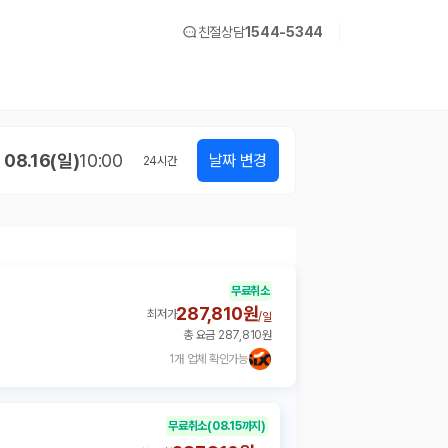
친절상담
1544-5344
08.16(일)
10:00
날짜 변경
24
시간
무료취소
287,810원
최저가
/
일
총 요금 287,810원
1개 업체 확인가능
무료취소
(08.15까지)