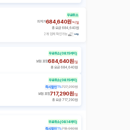
무료취소
684,640원~
최저가
/
일
총 요금 684,640원
2개 업체 확인가능
무료취소
(08.15까지)
684,640원
보험 포함
/
일
총 요금 684,640원
무료취소
(08.15까지)
1
%
727,290원
즉시할인
717,290원
보험 포함
/
일
총 요금 717,290원
무료취소
(08.14까지)
1
%
718,960원
즉시할인