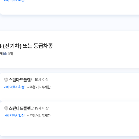
예약즉시확정
4 (전기차) 또는 동급차종
1개
5개
스탠다드플랜
만 19세 이상
예약즉시확정
주행거리무제한
스탠다드플랜
만 19세 이상
예약즉시확정
주행거리무제한