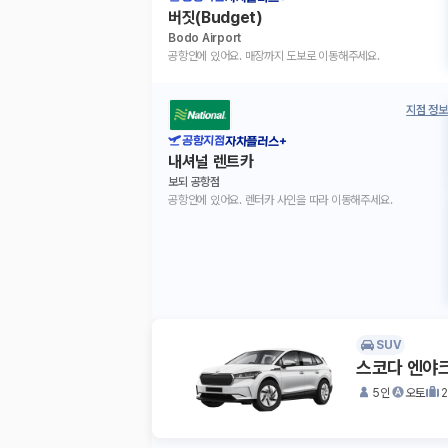
버짓(Budget)
Bodo Airport
공항안에 있어요. 매장까지 도보로 이동해주세요.
지점 정보
공항지점
자차플러스+
내셔널 렌트카
보되 공항점
공항안에 있어요. 렌터카 사인을 따라 이동해주세요.
SUV
스코다 엔야크
5인
오토