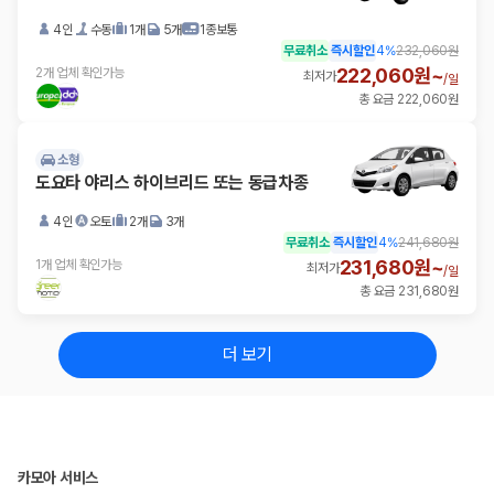
4인
수동
1개
5개
1종보통
무료취소
즉시할인
4
%
232,060원
222,060원~
2개 업체 확인가능
최저가
/
일
총 요금 222,060원
소형
도요타 야리스 하이브리드 또는 동급차종
4인
오토
2개
3개
무료취소
즉시할인
4
%
241,680원
231,680원~
1개 업체 확인가능
최저가
/
일
총 요금 231,680원
더 보기
카모아 서비스