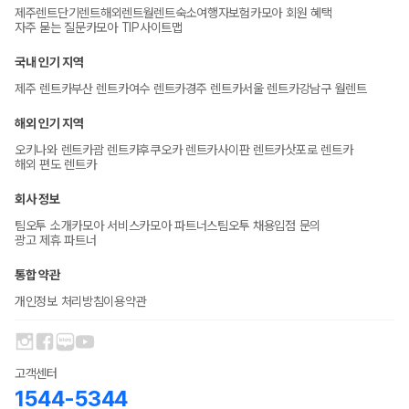
제주렌트
단기렌트
해외렌트
월렌트
숙소
여행자보험
카모아 회원 혜택
자주 묻는 질문
카모아 TIP
사이트맵
국내 인기 지역
제주 렌트카
부산 렌트카
여수 렌트카
경주 렌트카
서울 렌트카
강남구 월렌트
해외 인기 지역
오키나와 렌트카
괌 렌트카
후쿠오카 렌트카
사이판 렌트카
삿포로 렌트카
해외 편도 렌트카
회사 정보
팀오투 소개
카모아 서비스
카모아 파트너스
팀오투 채용
입점 문의
광고 제휴 파트너
통합 약관
개인정보 처리방침
이용약관
고객센터
1544-5344