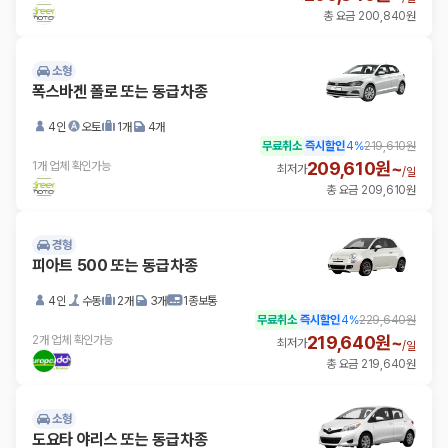
총 요금 200,840원
소형
폭스바겐 폴로 또는 동급차종
4인
오토
1개
4개
무료취소
즉시할인
4
%
219,610원
209,610원~
1개 업체 확인가능
최저가
/
일
총 요금 209,610원
경형
피아트 500 또는 동급차종
4인
수동
2개
3개
1종보통
무료취소
즉시할인
4
%
229,640원
219,640원~
2개 업체 확인가능
최저가
/
일
총 요금 219,640원
소형
도요타 야리스 또는 동급차종