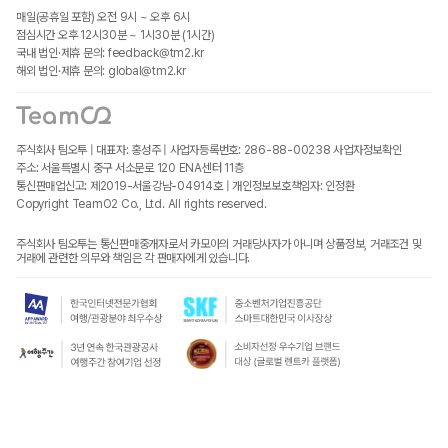
매일(공휴일 포함) 오전 9시 ~ 오후 6시
점심시간 오후 12시30분 ~ 1시30분 (1시간)
국내 법인·제휴 문의: feedback@tm2.kr
해외 법인·제휴 문의: global@tm2.kr
주식회사 팀오투 | 대표자: 홍성주 | 사업자등록번호: 286-88-00238
사업자정보확인
주소: 서울특별시 중구 서소문로 120 ENA센터 11층
통신판매업신고: 제2019-서울강남-04914호 | 개인정보보호책임자: 인정환
Copyright TeamO2 Co., Ltd. All rights reserved.
주식회사 팀오투는 통신판매중개자로서 카모아의 거래당사자가 아니며 상품정보, 거래조건 및
거래에 관련한 의무와 책임은 각 판매자에게 있습니다.