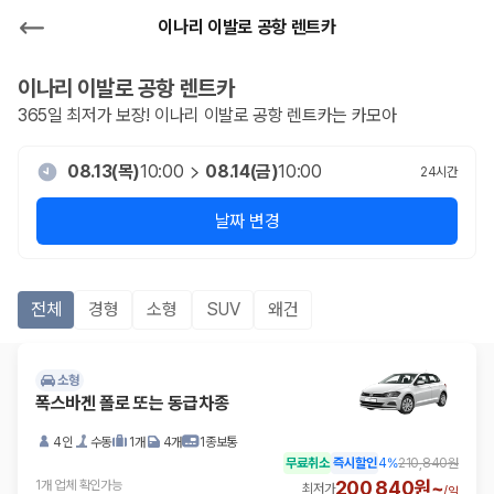
이나리 이발로 공항 렌트카
이나리 이발로 공항
렌트카
365일 최저가 보장!
이나리 이발로 공항
렌트카는 카모아
08.13(목)
10:00
08.14(금)
10:00
24
시간
날짜 변경
전체
경형
소형
SUV
왜건
소형
폭스바겐 폴로 또는 동급차종
4인
수동
1개
4개
1종보통
무료취소
즉시할인
4
%
210,840원
200,840원~
1개 업체 확인가능
최저가
/
일