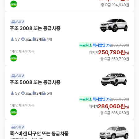
총 요금 194,940원
SUV
푸조 3008 또는 동급차종
5인
오토
2개
4개
무료취소
즉시할인
3
%
260,790원
250,790원
1개 업체 확인가능
최저가
/
일
총 요금 250,790원
SUV
푸조 5008 또는 동급차종
5인
오토
2개
5개
무료취소
즉시할인
3
%
296,060원
286,060원
1개 업체 확인가능
최저가
/
일
총 요금 286,060원
SUV
폭스바겐 티구안 또는 동급차종