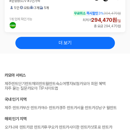
#준중형SUV #3인가족
5인
오토
3개
5개
무료취소
즉시할인
3
%
304,470원
294,470원
1개 업체 확인가능
최저가
/
일
총 요금 294,470원
더 보기
카모아 서비스
제주렌트
단기렌트
해외렌트
월렌트
숙소
여행자보험
카모아 회원 혜택
자주 묻는 질문
카모아 TIP
사이트맵
국내 인기 지역
제주 렌트카
부산 렌트카
여수 렌트카
경주 렌트카
서울 렌트카
강남구 월렌트
해외 인기 지역
오키나와 렌트카
괌 렌트카
후쿠오카 렌트카
사이판 렌트카
삿포로 렌트카