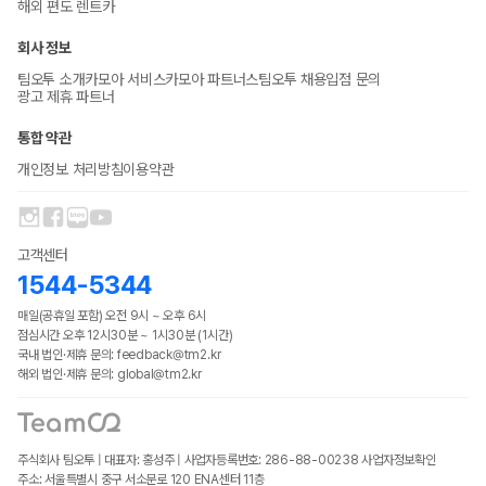
해외 편도 렌트카
회사 정보
팀오투 소개
카모아 서비스
카모아 파트너스
팀오투 채용
입점 문의
광고 제휴 파트너
통합 약관
개인정보 처리방침
이용약관
고객센터
1544-5344
매일(공휴일 포함) 오전 9시 ~ 오후 6시
점심시간 오후 12시30분 ~ 1시30분 (1시간)
국내 법인·제휴 문의: feedback@tm2.kr
해외 법인·제휴 문의: global@tm2.kr
주식회사 팀오투 | 대표자: 홍성주 | 사업자등록번호: 286-88-00238
사업자정보확인
주소: 서울특별시 중구 서소문로 120 ENA센터 11층