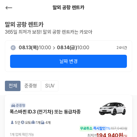
말뫼 공항 렌트카
말뫼 공항
렌트카
365일 최저가 보장!
말뫼 공항
렌트카는 카모아
08.13(목)
10:00
08.14(금)
10:00
24
시간
날짜 변경
전체
준중형
SUV
준중형
폭스바겐 ID.3 (전기차) 또는 동급차종
5인
오토
1개
4개
무료취소
즉시할인
1
%
197,940원
194,940원
1개 업체 확인가능
최저가
/
일