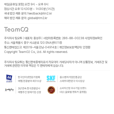
매일(공휴일 포함) 오전 9시 ~ 오후 6시
점심시간 오후 12시30분 ~ 1시30분 (1시간)
국내 법인·제휴 문의: feedback@tm2.kr
해외 법인·제휴 문의: global@tm2.kr
주식회사 팀오투 | 대표자: 홍성주 | 사업자등록번호: 286-88-00238
사업자정보확인
주소: 서울특별시 중구 서소문로 120 ENA센터 11층
통신판매업신고: 제2019-서울강남-04914호 | 개인정보보호책임자: 인정환
Copyright TeamO2 Co., Ltd. All rights reserved.
주식회사 팀오투는 통신판매중개자로서 카모아의 거래당사자가 아니며 상품정보, 거래조건 및
거래에 관련한 의무와 책임은 각 판매자에게 있습니다.