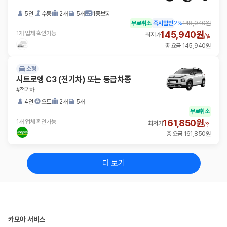
5인
수동
2개
5개
1종보통
무료취소
즉시할인
2
%
148,940원
145,940원
1개 업체 확인가능
최저가
/
일
총 요금 145,940원
소형
시트로엥 C3 (전기차) 또는 동급차종
#전기차
4인
오토
2개
5개
무료취소
161,850원
1개 업체 확인가능
최저가
/
일
총 요금 161,850원
더 보기
카모아 서비스