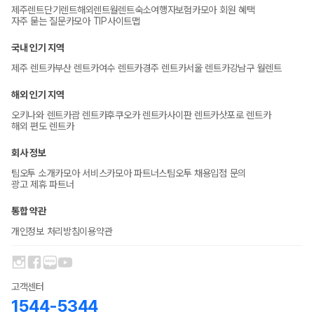
제주렌트
단기렌트
해외렌트
월렌트
숙소
여행자보험
카모아 회원 혜택
자주 묻는 질문
카모아 TIP
사이트맵
국내 인기 지역
제주 렌트카
부산 렌트카
여수 렌트카
경주 렌트카
서울 렌트카
강남구 월렌트
해외 인기 지역
오키나와 렌트카
괌 렌트카
후쿠오카 렌트카
사이판 렌트카
삿포로 렌트카
해외 편도 렌트카
회사 정보
팀오투 소개
카모아 서비스
카모아 파트너스
팀오투 채용
입점 문의
광고 제휴 파트너
통합 약관
개인정보 처리방침
이용약관
고객센터
1544-5344