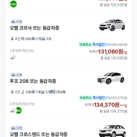
총 요금 125,500원
소형
오펠 코르사 또는 동급차종
4인
오토
2개
5개
무료취소
즉시할인
2
%
134,060원
131,060원
1개 업체 확인가능
최저가
/
일
총 요금 131,060원
소형
푸조 208 또는 동급차종
4인
수동
1개
5개
1종보통
무료취소
즉시할인
2
%
137,370원
134,370원~
2개 업체 확인가능
최저가
/
일
총 요금 134,370원
소형
오펠 크로스랜드 또는 동급차종