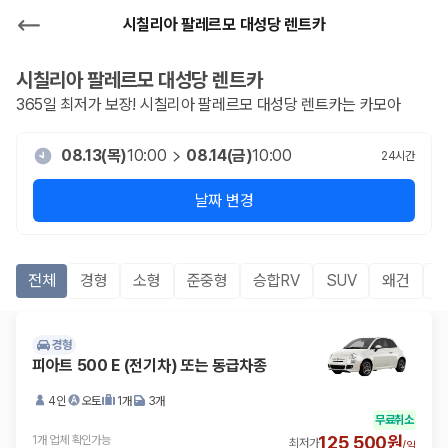
시칠리아 팔레르모 대성당 렌트카
시칠리아 팔레르모 대성당
렌트카
365일 최저가 보장!
시칠리아 팔레르모 대성당
렌트카는 카모아
08.13(목)
10:00
08.14(금)
10:00
24
시간
날짜 변경
전체
경형
소형
준중형
승합RV
SUV
왜건
경형
피아트 500 E (전기차) 또는 동급차종
4인
오토
1개
3개
무료취소
125,500원
1개 업체 확인가능
최저가
/
일