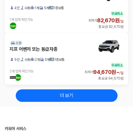
4인
수동
1개
5개
1종보통
무료취소
82,670원
1개 업체 확인가능
최저가
/
일
총 요금 82,670원
소형
지프 어벤저 또는 동급차종
5인
수동
2개
5개
1종보통
무료취소
94,670원~
2개 업체 확인가능
최저가
/
일
총 요금 94,670원
더 보기
카모아 서비스