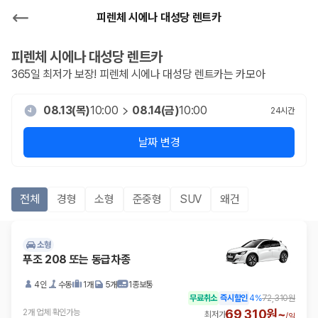
피렌체 시에나 대성당 렌트카
피렌체 시에나 대성당
렌트카
365일 최저가 보장!
피렌체 시에나 대성당
렌트카는 카모아
08.13(목)
10:00
08.14(금)
10:00
24
시간
날짜 변경
전체
경형
소형
준중형
SUV
왜건
소형
푸조 208 또는 동급차종
4인
수동
1개
5개
1종보통
무료취소
즉시할인
4
%
72,310원
69,310원~
2개 업체 확인가능
최저가
/
일