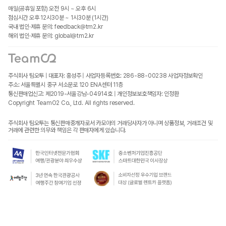
매일(공휴일 포함) 오전 9시 ~ 오후 6시
점심시간 오후 12시30분 ~ 1시30분 (1시간)
국내 법인·제휴 문의: feedback@tm2.kr
해외 법인·제휴 문의: global@tm2.kr
주식회사 팀오투 | 대표자: 홍성주 | 사업자등록번호: 286-88-00238
사업자정보확인
주소: 서울특별시 중구 서소문로 120 ENA센터 11층
통신판매업신고: 제2019-서울강남-04914호 | 개인정보보호책임자: 인정환
Copyright TeamO2 Co., Ltd. All rights reserved.
주식회사 팀오투는 통신판매중개자로서 카모아의 거래당사자가 아니며 상품정보, 거래조건 및
거래에 관련한 의무와 책임은 각 판매자에게 있습니다.