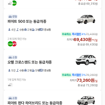
총 요금 69,310원
경형
피아트 500 또는 동급차종
4인
수동
2개
3개
1종보통
무료취소
즉시할인
4
%
72,430원
69,430원~
2개 업체 확인가능
최저가
/
일
총 요금 69,430원
소형
오펠 크로스랜드 또는 동급차종
5인
수동
2개
5개
1종보통
무료취소
즉시할인
3
%
76,260원
73,260원
1개 업체 확인가능
최저가
/
일
총 요금 73,260원
소형
피아트 판다 하이브리드 또는 동급차종