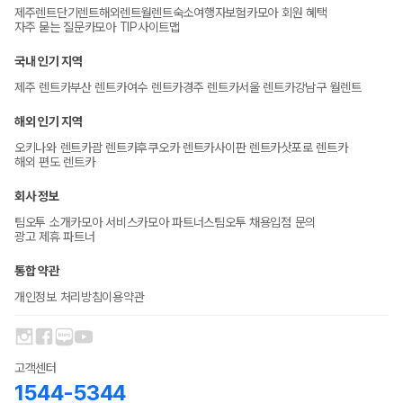
제주렌트
단기렌트
해외렌트
월렌트
숙소
여행자보험
카모아 회원 혜택
자주 묻는 질문
카모아 TIP
사이트맵
국내 인기 지역
제주 렌트카
부산 렌트카
여수 렌트카
경주 렌트카
서울 렌트카
강남구 월렌트
해외 인기 지역
오키나와 렌트카
괌 렌트카
후쿠오카 렌트카
사이판 렌트카
삿포로 렌트카
해외 편도 렌트카
회사 정보
팀오투 소개
카모아 서비스
카모아 파트너스
팀오투 채용
입점 문의
광고 제휴 파트너
통합 약관
개인정보 처리방침
이용약관
고객센터
1544-5344