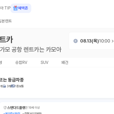
아 TIP
혜택존
일본렌트
트카
08.13(목)
10:00
가모 공항
렌트카는 카모아
형
승합RV
SUV
왜건
 또는 동급차종
2개
3개
1종보통
스탠다드플랜
만 19세 이상
예약즉시확정
주행거리무제한