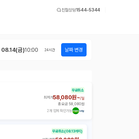
친절상담
1544-5344
08.14(금)
10:00
날짜 변경
24
시간
무료취소
58,080원~
최저가
/
일
총 요금 58,080원
2개 업체 확인가능
무료취소
(08.13까지)