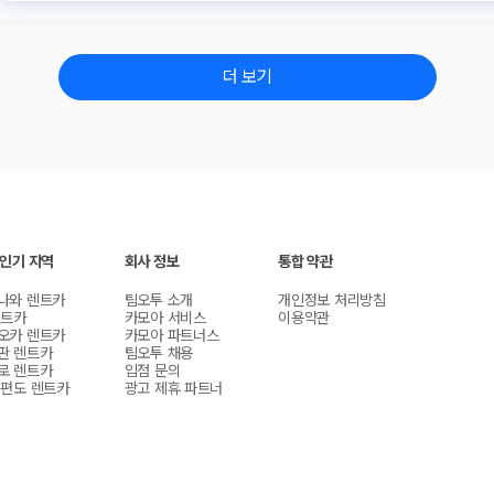
더 보기
 인기 지역
회사 정보
통합 약관
나와 렌트카
팀오투 소개
개인정보 처리방침
렌트카
카모아 서비스
이용약관
오카 렌트카
카모아 파트너스
판 렌트카
팀오투 채용
로 렌트카
입점 문의
 편도 렌트카
광고 제휴 파트너