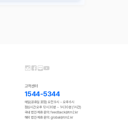
고객센터
1544-5344
매일(공휴일 포함) 오전 9시 ~ 오후 6시
점심시간 오후 12시30분 ~ 1시30분 (1시간)
국내 법인·제휴 문의: feedback@tm2.kr
해외 법인·제휴 문의: global@tm2.kr