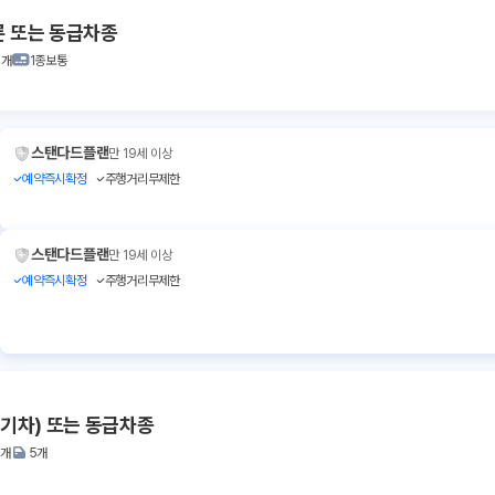
론 또는 동급차종
4개
1종보통
스탠다드플랜
만 19세 이상
예약즉시확정
주행거리무제한
스탠다드플랜
만 19세 이상
예약즉시확정
주행거리무제한
전기차) 또는 동급차종
2개
5개