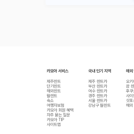
카모아 서비스
국내 인기 지역
해외
제주렌트
제주 렌트카
오키
단기렌트
부산 렌트카
괌 
해외렌트
여수 렌트카
후쿠
월렌트
경주 렌트카
사이
숙소
서울 렌트카
삿포
여행자보험
강남구 월렌트
해외
카모아 회원 혜택
자주 묻는 질문
카모아 TIP
사이트맵