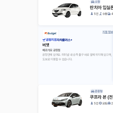
소형
란치아 입실
5인
수동
지점 정보
공항지점
자차플러스+
버젯
베르가모 공항점
공항안에 있어요. 터미널 내 승객 출구 바로 앞에 위치해 있으며,
도보로 이동할 수 있습니다.
준중형
쿠프라 본 (
5인
오토