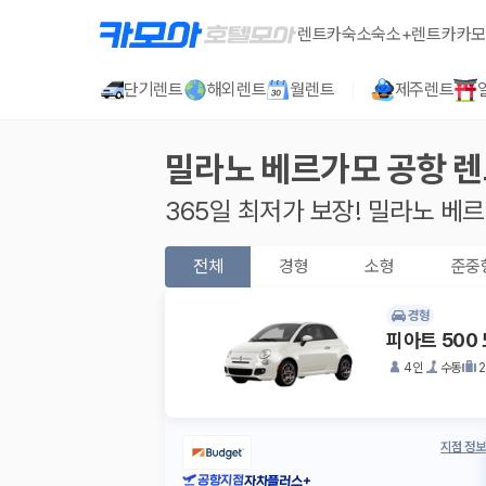
렌트카
숙소
숙소+렌트카
카모
단기렌트
해외렌트
월렌트
제주렌트
밀라노 베르가모 공항
렌
365일 최저가 보장!
밀라노 베르
전체
경형
소형
준중
경형
피아트 500
4인
수동
지점 정보
공항지점
자차플러스+