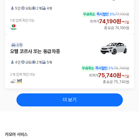
5인
오토
2개
4개
무료취소
즉시할인
3
%
77,190원
74,190원~
1개 업체 확인가능
최저가
/
일
총 요금 74,190원
소형
오펠 코르사 또는 동급차종
4인
오토
2개
5개
무료취소
즉시할인
3
%
78,740원
75,740원~
2개 업체 확인가능
최저가
/
일
총 요금 75,740원
더 보기
카모아 서비스