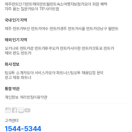
제주렌트
단기렌트
해외렌트
월렌트
숙소
여행자보험
카모아 회원 혜택
자주 묻는 질문
카모아 TIP
사이트맵
국내 인기 지역
제주 렌트카
부산 렌트카
여수 렌트카
경주 렌트카
서울 렌트카
강남구 월렌트
해외 인기 지역
오키나와 렌트카
괌 렌트카
후쿠오카 렌트카
사이판 렌트카
삿포로 렌트카
해외 편도 렌트카
회사 정보
팀오투 소개
카모아 서비스
카모아 파트너스
팀오투 채용
입점 문의
광고 제휴 파트너
통합 약관
개인정보 처리방침
이용약관
고객센터
1544-5344