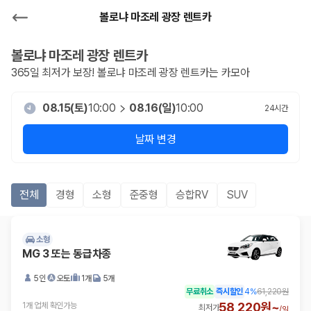
볼로냐 마조레 광장 렌트카
볼로냐 마조레 광장
렌트카
365일 최저가 보장!
볼로냐 마조레 광장
렌트카는 카모아
08.15(토)
10:00
08.16(일)
10:00
24
시간
날짜 변경
전체
경형
소형
준중형
승합RV
SUV
소형
MG 3 또는 동급차종
5인
오토
1개
5개
무료취소
즉시할인
4
%
61,220원
58,220원~
1개 업체 확인가능
최저가
/
일