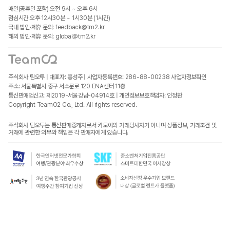
매일(공휴일 포함) 오전 9시 ~ 오후 6시
점심시간 오후 12시30분 ~ 1시30분 (1시간)
국내 법인·제휴 문의: feedback@tm2.kr
해외 법인·제휴 문의: global@tm2.kr
주식회사 팀오투 | 대표자: 홍성주 | 사업자등록번호: 286-88-00238
사업자정보확인
주소: 서울특별시 중구 서소문로 120 ENA센터 11층
통신판매업신고: 제2019-서울강남-04914호 | 개인정보보호책임자: 인정환
Copyright TeamO2 Co., Ltd. All rights reserved.
주식회사 팀오투는 통신판매중개자로서 카모아의 거래당사자가 아니며 상품정보, 거래조건 및
거래에 관련한 의무와 책임은 각 판매자에게 있습니다.