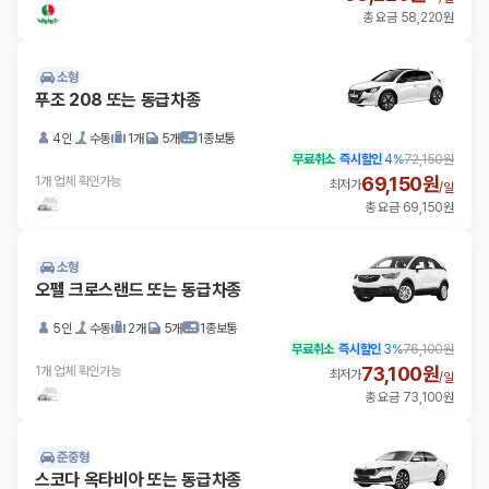
총 요금 58,220원
소형
푸조 208 또는 동급차종
4인
수동
1개
5개
1종보통
무료취소
즉시할인
4
%
72,150원
69,150원
1개 업체 확인가능
최저가
/
일
총 요금 69,150원
소형
오펠 크로스랜드 또는 동급차종
5인
수동
2개
5개
1종보통
무료취소
즉시할인
3
%
76,100원
73,100원
1개 업체 확인가능
최저가
/
일
총 요금 73,100원
준중형
스코다 옥타비아 또는 동급차종