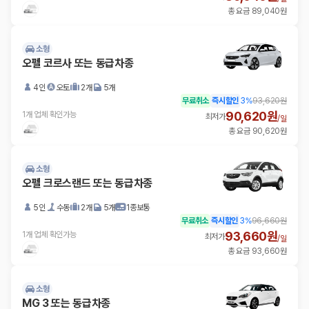
총 요금 89,040원
소형
오펠 코르사 또는 동급차종
4인
오토
2개
5개
무료취소
즉시할인
3
%
93,620원
90,620원
1개 업체 확인가능
최저가
/
일
총 요금 90,620원
소형
오펠 크로스랜드 또는 동급차종
5인
수동
2개
5개
1종보통
무료취소
즉시할인
3
%
96,660원
93,660원
1개 업체 확인가능
최저가
/
일
총 요금 93,660원
소형
MG 3 또는 동급차종