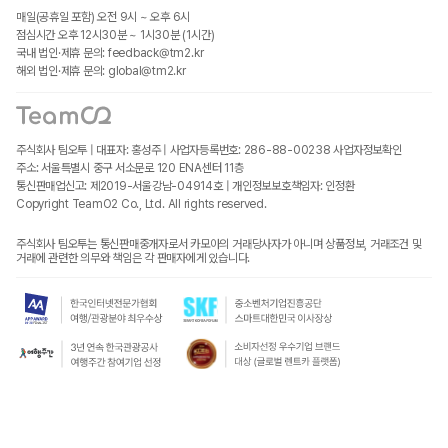
매일(공휴일 포함) 오전 9시 ~ 오후 6시
점심시간 오후 12시30분 ~ 1시30분 (1시간)
국내 법인·제휴 문의: feedback@tm2.kr
해외 법인·제휴 문의: global@tm2.kr
주식회사 팀오투 | 대표자: 홍성주 | 사업자등록번호: 286-88-00238
사업자정보확인
주소: 서울특별시 중구 서소문로 120 ENA센터 11층
통신판매업신고: 제2019-서울강남-04914호 | 개인정보보호책임자: 인정환
Copyright TeamO2 Co., Ltd. All rights reserved.
주식회사 팀오투는 통신판매중개자로서 카모아의 거래당사자가 아니며 상품정보, 거래조건 및
거래에 관련한 의무와 책임은 각 판매자에게 있습니다.