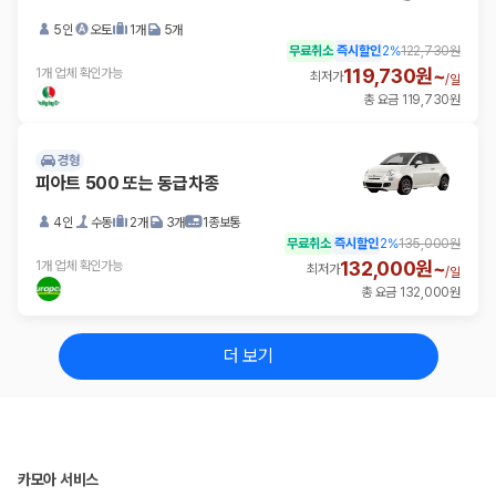
5인
오토
1개
5개
무료취소
즉시할인
2
%
122,730원
119,730원~
1개 업체 확인가능
최저가
/
일
총 요금 119,730원
경형
피아트 500 또는 동급차종
4인
수동
2개
3개
1종보통
무료취소
즉시할인
2
%
135,000원
132,000원~
1개 업체 확인가능
최저가
/
일
총 요금 132,000원
더 보기
카모아 서비스