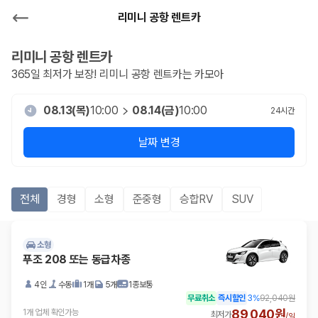
리미니 공항 렌트카
리미니 공항
렌트카
365일 최저가 보장!
리미니 공항
렌트카는 카모아
08.13(목)
10:00
08.14(금)
10:00
24
시간
날짜 변경
전체
경형
소형
준중형
승합RV
SUV
소형
푸조 208 또는 동급차종
4인
수동
1개
5개
1종보통
무료취소
즉시할인
3
%
92,040원
89,040원
1개 업체 확인가능
최저가
/
일