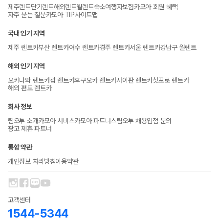
제주렌트
단기렌트
해외렌트
월렌트
숙소
여행자보험
카모아 회원 혜택
자주 묻는 질문
카모아 TIP
사이트맵
국내 인기 지역
제주 렌트카
부산 렌트카
여수 렌트카
경주 렌트카
서울 렌트카
강남구 월렌트
해외 인기 지역
오키나와 렌트카
괌 렌트카
후쿠오카 렌트카
사이판 렌트카
삿포로 렌트카
해외 편도 렌트카
회사 정보
팀오투 소개
카모아 서비스
카모아 파트너스
팀오투 채용
입점 문의
광고 제휴 파트너
통합 약관
개인정보 처리방침
이용약관
고객센터
1544-5344