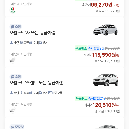
99,270원~
1개 업체 확인가능
최저가
/
일
총 요금 99,270원
소형
오펠 코르사 또는 동급차종
4인
오토
2개
5개
무료취소
즉시할인
2
%
116,590원
113,590원
1개 업체 확인가능
최저가
/
일
총 요금 113,590원
소형
오펠 크로스랜드 또는 동급차종
5인
수동
2개
5개
1종보통
무료취소
즉시할인
2
%
129,510원
126,510원
1개 업체 확인가능
최저가
/
일
총 요금 126,510원
준중형