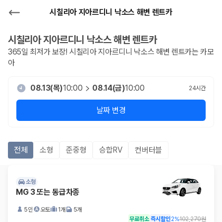
시칠리아 지아르디니 낙소스 해변 렌트카
시칠리아 지아르디니 낙소스 해변
렌트카
365일 최저가 보장!
시칠리아 지아르디니 낙소스 해변
렌트카는 카모
아
08.13(목)
10:00
08.14(금)
10:00
24
시간
날짜 변경
전체
소형
준중형
승합RV
컨버터블
소형
MG 3 또는 동급차종
5인
오토
1개
5개
무료취소
즉시할인
2
%
102,270원