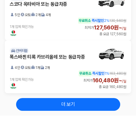
스코다 옥타비아 또는 동급차종
5인
오토
2개
4개
무료취소
즉시할인
2
%
130,560원
127,560원~
1개 업체 확인가능
최저가
/
일
총 요금 127,560원
컨버터블
폭스바겐 티록 카브리올레 또는 동급차종
4인
오토
1개
2개
무료취소
즉시할인
1
%
163,480원
160,480원~
1개 업체 확인가능
최저가
/
일
총 요금 160,480원
더 보기