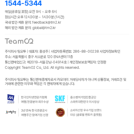
1544-5344
매일(공휴일 포함) 오전 9시 ~ 오후 6시
점심시간 오후 12시30분 ~ 1시30분 (1시간)
국내 법인·제휴 문의: feedback@tm2.kr
해외 법인·제휴 문의: global@tm2.kr
주식회사 팀오투 | 대표자: 홍성주 | 사업자등록번호: 286-88-00238
사업자정보확인
주소: 서울특별시 중구 서소문로 120 ENA센터 11층
통신판매업신고: 제2019-서울강남-04914호 | 개인정보보호책임자: 인정환
Copyright TeamO2 Co., Ltd. All rights reserved.
주식회사 팀오투는 통신판매중개자로서 카모아의 거래당사자가 아니며 상품정보, 거래조건 및
거래에 관련한 의무와 책임은 각 판매자에게 있습니다.