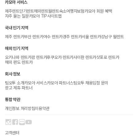
카모아 서비스
제주렌트
단기렌트
해외렌트
월렌트
숙소
여행자보험
카모아 회원 혜택
자주 묻는 질문
카모아 TIP
사이트맵
국내 인기 지역
제주 렌트카
부산 렌트카
여수 렌트카
경주 렌트카
서울 렌트카
강남구 월렌트
해외 인기 지역
오키나와 렌트카
괌 렌트카
후쿠오카 렌트카
사이판 렌트카
삿포로 렌트카
해외 편도 렌트카
회사 정보
팀오투 소개
카모아 서비스
카모아 파트너스
팀오투 채용
입점 문의
광고 제휴 파트너
통합 약관
개인정보 처리방침
이용약관
고객센터