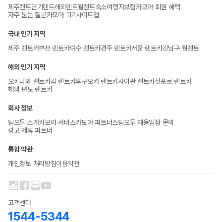
제주렌트
단기렌트
해외렌트
월렌트
숙소
여행자보험
카모아 회원 혜택
자주 묻는 질문
카모아 TIP
사이트맵
국내 인기 지역
제주 렌트카
부산 렌트카
여수 렌트카
경주 렌트카
서울 렌트카
강남구 월렌트
해외 인기 지역
오키나와 렌트카
괌 렌트카
후쿠오카 렌트카
사이판 렌트카
삿포로 렌트카
해외 편도 렌트카
회사 정보
팀오투 소개
카모아 서비스
카모아 파트너스
팀오투 채용
입점 문의
광고 제휴 파트너
통합 약관
개인정보 처리방침
이용약관
고객센터
1544-5344