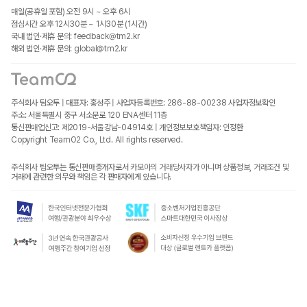
매일(공휴일 포함) 오전 9시 ~ 오후 6시
점심시간 오후 12시30분 ~ 1시30분 (1시간)
국내 법인·제휴 문의: feedback@tm2.kr
해외 법인·제휴 문의: global@tm2.kr
주식회사 팀오투 | 대표자: 홍성주 | 사업자등록번호: 286-88-00238
사업자정보확인
주소: 서울특별시 중구 서소문로 120 ENA센터 11층
통신판매업신고: 제2019-서울강남-04914호 | 개인정보보호책임자: 인정환
Copyright TeamO2 Co., Ltd. All rights reserved.
주식회사 팀오투는 통신판매중개자로서 카모아의 거래당사자가 아니며 상품정보, 거래조건 및
거래에 관련한 의무와 책임은 각 판매자에게 있습니다.