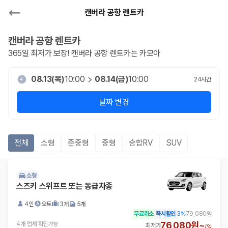
캔버라 공항 렌트카
캔버라 공항
렌트카
365일 최저가 보장!
캔버라 공항
렌트카는 카모아
08.13(목)
10:00
08.14(금)
10:00
24
시간
날짜 변경
전체
소형
준중형
중형
승합RV
SUV
소형
스즈키 스위프트 또는 동급차종
4인
오토
3개
5개
무료취소
즉시할인
3
%
79,080원
76,080원~
4개 업체 확인가능
최저가
/
일