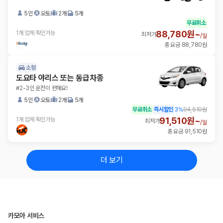
5인
오토
2개
5개
무료취소
88,780원~
1개 업체 확인가능
최저가
/
일
총 요금 88,780원
소형
도요타 야리스 또는 동급차종
#2-3인 운전이 편해요!
5인
오토
2개
5개
무료취소
즉시할인
3
%
94,510원
91,510원~
1개 업체 확인가능
최저가
/
일
총 요금 91,510원
더 보기
카모아 서비스