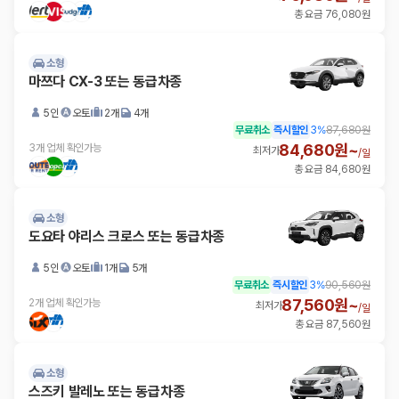
총 요금 76,080원
소형
마쯔다 CX-3 또는 동급차종
5인
오토
2개
4개
무료취소
즉시할인
3
%
87,680원
84,680원~
3개 업체 확인가능
최저가
/
일
총 요금 84,680원
소형
도요타 야리스 크로스 또는 동급차종
5인
오토
1개
5개
무료취소
즉시할인
3
%
90,560원
87,560원~
2개 업체 확인가능
최저가
/
일
총 요금 87,560원
소형
스즈키 발레노 또는 동급차종