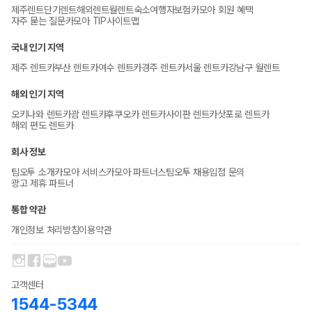
제주렌트
단기렌트
해외렌트
월렌트
숙소
여행자보험
카모아 회원 혜택
자주 묻는 질문
카모아 TIP
사이트맵
국내 인기 지역
제주 렌트카
부산 렌트카
여수 렌트카
경주 렌트카
서울 렌트카
강남구 월렌트
해외 인기 지역
오키나와 렌트카
괌 렌트카
후쿠오카 렌트카
사이판 렌트카
삿포로 렌트카
해외 편도 렌트카
회사 정보
팀오투 소개
카모아 서비스
카모아 파트너스
팀오투 채용
입점 문의
광고 제휴 파트너
통합 약관
개인정보 처리방침
이용약관
고객센터
1544-5344