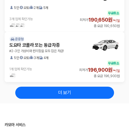
5인
오토
2개
5개
무료취소
190,650원~
3개 업체 확인가능
최저가
/
일
총 요금 190,650원
준중형
도요타 코롤라 또는 동급차종
#2-3인 가성비와 편리함을 모두 잡은 차급!
5인
오토
3개
4개
무료취소
196,900원~
1개 업체 확인가능
최저가
/
일
총 요금 196,900원
더 보기
카모아 서비스