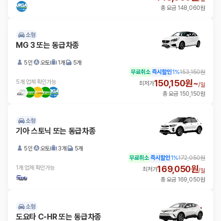
총 요금 148,060원
소형
MG 3 또는 동급차종
5인
오토
1개
5개
무료취소
즉시할인
1
%
153,150원
150,150원~
5개 업체 확인가능
최저가
/
일
총 요금 150,150원
소형
기아 스토닉 또는 동급차종
5인
오토
3개
5개
무료취소
즉시할인
1
%
172,050원
169,050원
1개 업체 확인가능
최저가
/
일
총 요금 169,050원
소형
도요타 C-HR 또는 동급차종