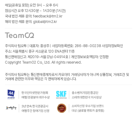
매일(공휴일 포함) 오전 9시 ~ 오후 6시
점심시간 오후 12시30분 ~ 1시30분 (1시간)
국내 법인·제휴 문의: feedback@tm2.kr
해외 법인·제휴 문의: global@tm2.kr
주식회사 팀오투 | 대표자: 홍성주 | 사업자등록번호: 286-88-00238
사업자정보확인
주소: 서울특별시 중구 서소문로 120 ENA센터 11층
통신판매업신고: 제2019-서울강남-04914호 | 개인정보보호책임자: 인정환
Copyright TeamO2 Co., Ltd. All rights reserved.
주식회사 팀오투는 통신판매중개자로서 카모아의 거래당사자가 아니며 상품정보, 거래조건 및
거래에 관련한 의무와 책임은 각 판매자에게 있습니다.