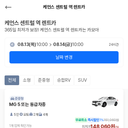
케언스 센트럴 역 렌트카
케언스 센트럴 역
렌트카
365일 최저가 보장!
케언스 센트럴 역
렌트카는 카모아
08.13(목)
10:00
08.14(금)
10:00
24
시간
날짜 변경
전체
소형
준중형
승합RV
SUV
준중형
MG 5 또는 동급차종
5인
오토
2개
4개
무료취소
즉시할인
1
%
151,060원
148,060원
1개 업체 확인가능
최저가
/
일