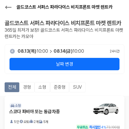
골드코스트 서퍼스 파라다이스 비치프론트 마켓 렌트카
골드코스트 서퍼스 파라다이스 비치프론트 마켓
렌트카
365일 최저가 보장!
골드코스트 서퍼스 파라다이스 비치프론트 마켓
렌트카는 카모아
08.13(목)
10:00
08.14(금)
10:00
24
시간
날짜 변경
전체
경형
소형
준중형
SUV
소형
스코다 파비아 또는 동급차종
5인
오토
2개
5개
무료취소
즉시할인
4
%
73,190원