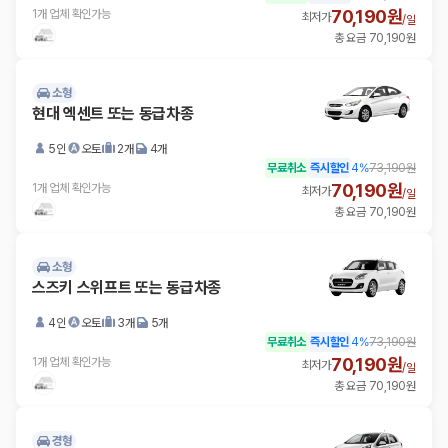
70,190원
1개 업체 확인가능
최저가
/
일
총 요금 70,190원
소형
현대 엑센트 또는 동급차종
5인
오토
2개
4개
무료취소
즉시할인
4
%
73,190원
70,190원
1개 업체 확인가능
최저가
/
일
총 요금 70,190원
소형
스즈키 스위프트 또는 동급차종
4인
오토
3개
5개
무료취소
즉시할인
4
%
73,190원
70,190원
1개 업체 확인가능
최저가
/
일
총 요금 70,190원
경형