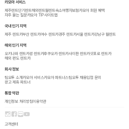
카모아 서비스
제주렌트
단기렌트
해외렌트
월렌트
숙소
여행자보험
카모아 회원 혜택
자주 묻는 질문
카모아 TIP
사이트맵
국내 인기 지역
제주 렌트카
부산 렌트카
여수 렌트카
경주 렌트카
서울 렌트카
강남구 월렌트
해외 인기 지역
오키나와 렌트카
괌 렌트카
후쿠오카 렌트카
사이판 렌트카
삿포로 렌트카
해외 편도 렌트카
회사 정보
팀오투 소개
카모아 서비스
카모아 파트너스
팀오투 채용
입점 문의
광고 제휴 파트너
통합 약관
개인정보 처리방침
이용약관
고객센터