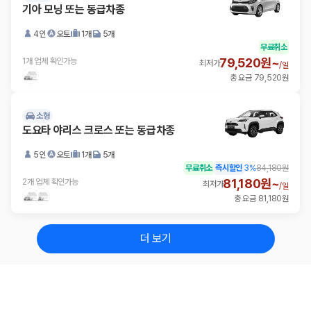
기아 모닝 또는 동급차종
4인
오토
1개
5개
무료취소
79,520원~
1개 업체 확인가능
최저가
/
일
총 요금 79,520원
소형
도요타 야리스 크로스 또는 동급차종
5인
오토
1개
5개
무료취소
즉시할인
3
%
84,180원
81,180원~
2개 업체 확인가능
최저가
/
일
총 요금 81,180원
더 보기