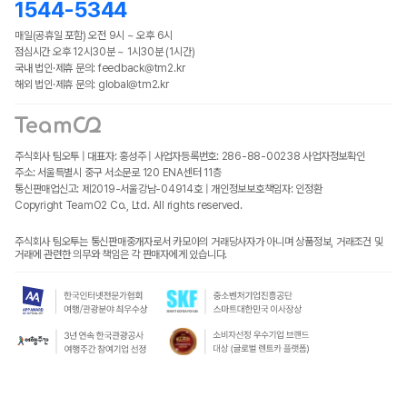
1544-5344
매일(공휴일 포함) 오전 9시 ~ 오후 6시
점심시간 오후 12시30분 ~ 1시30분 (1시간)
국내 법인·제휴 문의: feedback@tm2.kr
해외 법인·제휴 문의: global@tm2.kr
주식회사 팀오투 | 대표자: 홍성주 | 사업자등록번호: 286-88-00238
사업자정보확인
주소: 서울특별시 중구 서소문로 120 ENA센터 11층
통신판매업신고: 제2019-서울강남-04914호 | 개인정보보호책임자: 인정환
Copyright TeamO2 Co., Ltd. All rights reserved.
주식회사 팀오투는 통신판매중개자로서 카모아의 거래당사자가 아니며 상품정보, 거래조건 및
거래에 관련한 의무와 책임은 각 판매자에게 있습니다.