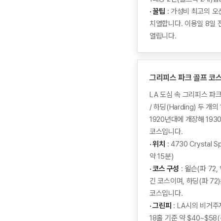
· 꿀팁
: 가성비 최고의 오
치열합니다. 이용일 8일 
열립니다.
그리피스 파크 골프 코
LA 도심 속 그리피스 파크
/ 하딩(Harding) 두 
1920년대에 개장해 19
코스입니다.
· 위치
: 4730 Crystal 
약 15분)
· 코스 구성
: 윌슨(파 72
긴 코스이며, 하딩(파 72
코스입니다.
· 그린피
: LA시의 비거
18홀 기준 약 $40~$5