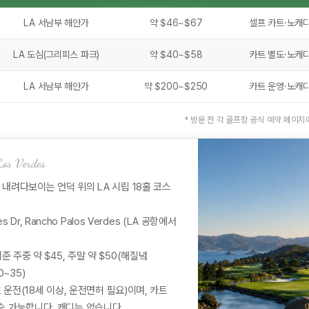
LA 서남부 해안가
약 $46~$67
셀프 카트·노캐
LA 도심(그리피스 파크)
약 $40~$58
카트 별도·노캐
LA 서남부 해안가
약 $200~$250
카트 운영·노캐
* 방문 전 각 골프장 공식 예약 페이
Los Verdes
 내려다보이는 언덕 위의 LA 시립 18홀 코스
es Dr, Rancho Palos Verdes (LA 공항에서
기준 주중 약 $45, 주말 약 $50(해질녘
~35)
 운전(18세 이상, 운전면허 필요)이며, 카트
탑승 가능합니다. 캐디는 없습니다.