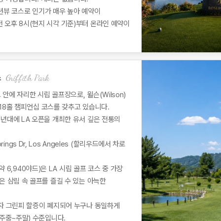
션뷰 코스로 인기가 매우 높아 예약이
전 오후 8시(현지 시각 기준)부터 온라인 예약이
Griffith Park
스
 안에 자리한 시립 골프장으로, 윌슨(Wilson)
개의 18홀 챔피언십 코스를 갖추고 있습니다.
30년대에 LA 오픈을 개최한 유서 깊은 전통의
Springs Dr, Los Angeles (할리우드에서 차로
, 약 6,940야드)은 LA 시립 골프 코스 중 가장
)은 삼림 속 골프를 즐길 수 있는 아늑한
주자 그린피 할증이 폐지되어 누구나 동일하게
8(주중~주말) 수준입니다.