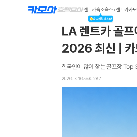
렌트카
숙소
숙소+렌트카
카모
숙박세일페스타
LA 렌트카 골프
2026 최신 | 
한국인이 많이 찾는 골프장 Top 
2026. 7. 16.
·
조회
282