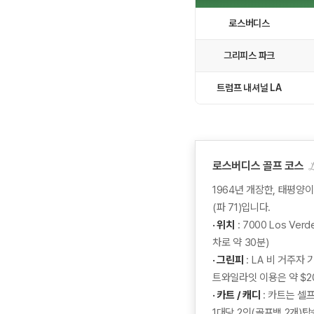
로스버디스
그리피스 파크
트럼프 내셔널 LA
로스버디스 골프 코스
1964년 개장한, 태평양이
(파 71)입니다.
· 위치
: 7000 Los Verd
차로 약 30분)
· 그린피
: LA 비 거주자 
트와일라잇 이용은 약 $20
· 카트 / 캐디
: 카트는 셀프
1대당 2인(골프백 2개)