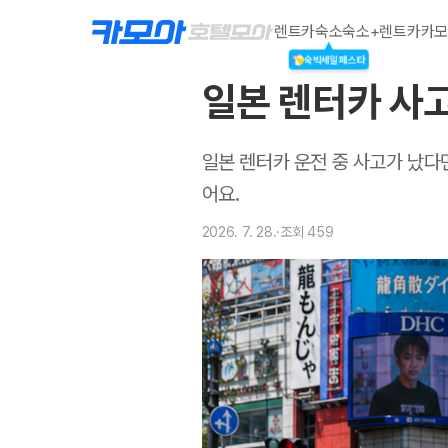
렌트카
숙소
숙소+렌트카
카모
숙박세일페스타
일본 렌터카 사고
일본 렌터카 운전 중 사고가 났다면
어요.
2026. 7. 28.
·
조회
459