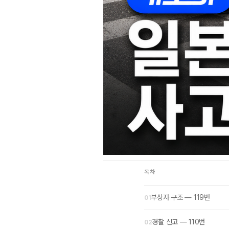
목차
부상자 구조 — 119번
경찰 신고 — 110번