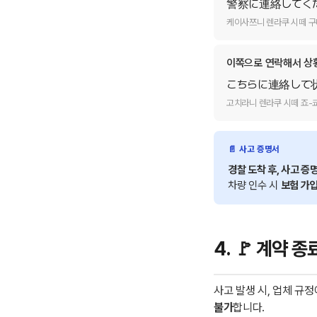
警察に連絡してく
케이사쯔니 렌라쿠 시떼 구
이쪽으로 연락해서 상
こちらに連絡して
고치라니 렌라쿠 시떼 죠-
📄 사고 증명서
경찰 도착 후, 사고 증
차량 인수 시
보험 가입
4. 🚩 계약 종
사고 발생 시, 업체 규
불가
합니다.