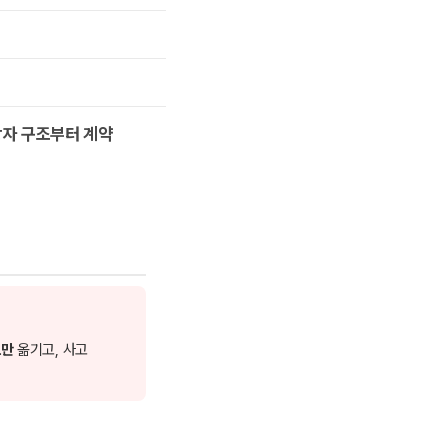
자 구조부터 계약
로만
옮기고, 사고