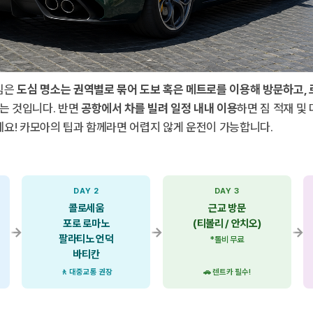
심은
도심 명소는 권역별로 묶어 도보 혹은 메트로를 이용해 방문하고, 
는 것입니다. 반면
공항에서 차를 빌려 일정 내내 이용
하면 짐 적재 및
세요! 카모아의 팁과 함께라면 어렵지 않게 운전이 가능합니다.
DAY 2
DAY 3
콜로세움
근교 방문
포로 로마노
(티볼리 / 안치오)
→
→
→
팔라티노 언덕
*톨비 무료
바티칸
🚶 대중교통 권장
🚗 렌트카 필수!