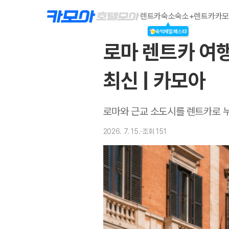
렌트카
숙소
숙소+렌트카
카모
숙박세일페스타
로마 렌트카 여행 
최신 | 카모아
로마와 근교 소도시를 렌트카로 누
2026. 7. 15.
·
조회
151