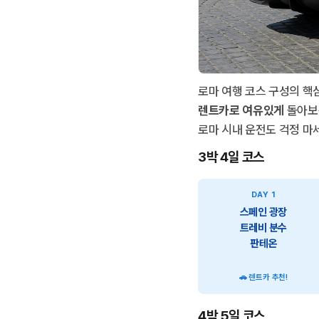
로마 여행 코스 구성의 핵
렌트카로 여유있게
돌아보
로마 시내 운전도 걱정 마
3박 4일 코스
DAY 1
스페인 광장
트레비 분수
판테온
🚗 렌트카 추천!
4박 5일 코스