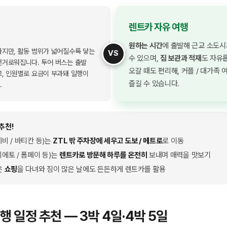
렌트카 자유 여행
원하는 시간
에 출발해 근교 소도
지만, 활동 범위가 넓어질수록 닿는
VS
수 있으며,
짐 보관과 적재
도 자유
번거로워집니다. 투어 버스는 출발
오갈 때도 편리해, 커플 / 대가족 
, 인원별로 요금이 부과돼 일행이
즐길 수 있습니다.
.
추천!
레비 / 바티칸 등)는
ZTL 밖 주차장에 세우고 도보 / 메트로
로 이동
비에토 / 폼페이 등)는
렌트카로 방문해 하루를 온전히
보내며 매력을 맛보기
은
쇼핑
을 다녀와 짐이 많은 날에도 든든하게 렌트카를 활용
여행 일정 추천 — 3박 4일·4박 5일