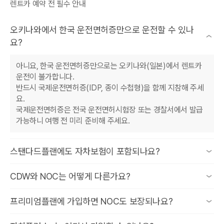
렌트카 예약 전 필수 안내
오키나와에서 한국 운전면허증만으로 운전할 수 있나
요?
아니요, 한국 운전면허증만으로는 오키나와(일본)에서 렌트카
운전이 불가합니다.
반드시 국제운전면허증(IDP, 종이 수첩형)을 함께 지참해 주세
요.
국제운전면허증은 전국 운전면허시험장 또는 경찰서에서 발급
가능하니 여행 전 미리 준비해 주세요.
스탠다드플랜에도 자차보험이 포함되나요?
네! 스탠다드플랜에도 자차보험은 기본 포함됩니다.
CDW와 NOC는 어떻게 다른가요?
다만, 사고 발생 시 자기부담금(면책금)이 별도로 청구됩니다.
프리미엄플랜부터 자기부담금이 0원이 되므로, 예상치 못한 추
CDW는 사고 시 차량 수리 비용 중 본인이 부담해야 하는 자기
프리미엄플랜에 가입하면 NOC도 보장되나요?
가 비용이 걱정된다면
부담금을 면제해 주는 제도이며,
프리미엄플랜 혹은 프리미엄+플랜을 예약 시 선택해 주세요.
NOC는 수리 기간 동안 렌트카 업체가 해당 차량을 운용하지 못