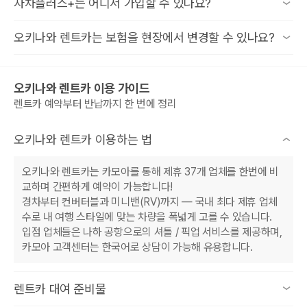
아니요, 프리미엄플랜에는 자기부담금 0원만 포함되며 NOC
자차플러스+는 어디서 가입할 수 있나요?
해 발생하는 영업 손실 보상금입니다.
비용은 보장되지 않습니다.
두 항목은 별개이기 때문에 CDW가 포함된 플랜에서도 NOC
NOC 비용 발생까지 보장받고 싶으시다면, 프리미엄+플랜을
자차플러스+는 카모아에서만 가입 가능한 전용 부가서비스입니
오키나와 렌트카는 보험을 현장에서 변경할 수 있나요?
는 별도로 청구될 수 있다는 점 참고해주세요.
선택해 주세요.
다.
카모아에서 오키나와 렌트카를 예약하는 과정 중 선택이 가능합
일부 업체는 현장에서 보험 업그레이드를 허용하는 경우가 있습
니다!
니다.
오키나와 렌트카 이용 가이드
그러나 현장 응대는 일본어로 이루어지는 경우가 많아, 내용을
렌트카 예약부터 반납까지 한 번에 정리
정확히 파악하기 어렵습니다.
카모아 예약 중 보험을 미리 확정해 두면, 보험 보장 내용을 한국
오키나와 렌트카 이용하는 법
어로 확실하게 확인하고 안전하게 보장받을 수 있습니다!
오키나와 렌트카는 카모아를 통해 제휴 37개 업체를 한번에 비
교하며 간편하게 예약이 가능합니다!
경차부터 컨버터블과 미니밴(RV)까지 — 국내 최다 제휴 업체
수로 내 여행 스타일에 맞는 차량을 폭넓게 고를 수 있습니다.
입점 업체들은 나하 공항으로의 셔틀 / 픽업 서비스를 제공하며,
카모아 고객센터는 한국어로 상담이 가능해 유용합니다.
렌트카 대여 준비물