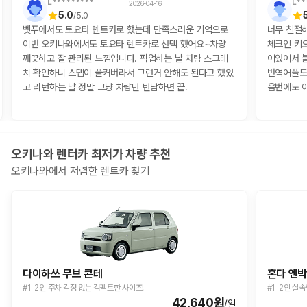
L*********
L**
2026-04-16
5.0
/
5.0
벳푸에서도 토요타 렌트카로 했는데 만족스러운 기억으로
너무 친절
이번 오키나와에서도 토요타 렌트카로 선택 했어요~차량
체크인 키
깨끗하고 잘 관리된 느낌입니다. 픽업하는 날 차량 스크래
어있어서 
치 확인하니 스탭이 풀커버라서 그런거 안해도 된다고 했었
번역어플도
고 리턴하는 날 정말 그냥 차량만 반납하면 끝.
음번에도 
오키나와
렌터카 최저가 차량 추천
오키나와
에서 저렴한 렌트카 찾기
다이하쓰 무브 콘테
혼다 엔
#1-2인 주차 걱정 없는 컴팩트한 사이즈!
#1-2인 실
42,640
원
/일