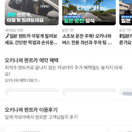
대여반납 방법
운전 TIP
운전 TIP
🗾일본 렌트카 이렇게 빌려보
⚠️초보 운전 주목! 오키나와
🚦일본
세요. 간단한 픽업과 손쉬운 반
버스 전용 차선과 주차 팁 모음
른가요
납!
🚗
총 정리
오키나와
렌트카 예약 혜택
최저가 렌트카로 끝나지 않는 카모아의 추가 혜택들도 놓치지 마세
요!
오키나와
혜택 더보기
일본 돈키호테
루리 오키나와
씨
최대 17% 할인 쿠폰!
푸른 동굴 체험형 투어!
수제
오키나와
렌트카 이용후기
면세 10% + 추가 최대 7% 할인
스노쿨링 ￥500 할인
펜케
실제 카모아에서 렌트한 고객님들의 후기