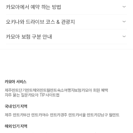
여권 (필수)
카모아에서 예약 하는 방법
국제운전면허증 IDP — 종이 수첩형 (필수, 한국 면허증만으로
는 불가)
1. 해외 렌트 → 일본 → 오키나와 선택
오키나와 드라이브 코스 & 관광지
예약자 본인 명의의 신용카드
2. 대여·반납 일시 입력 후 검색
추가 운전자: 여권 + 국제운전면허증
3. 원하는 차량 선택 후 예약 진행
Route 1 · 나하 근교 — 첫날·마지막날 추천
카모아 보험 구분 안내
4. 정보 입력
나하공항 → 국제거리 → 슈리성 → 세나가 섬 선셋
5. 문의사항은 카모아 예약번호와 함께, 카모아 고객센터로 연락
스탠다드플랜
Route 2 · 중부 — 아메리칸 감성 드라이브
자차보험 + 대인/대물 보험 포함
나하 → 아메리칸 빌리지 → 자키미 성터 → 잔파 곶 → 선셋 비
사고 시 자기부담금(면책금) 발생
치
프리미엄플랜
Route 3 · 북부 — 오키나와 자연 핵심 코스
카모아 서비스
자차보험 + 대인/대물 보험 포함
나하 → 만좌모 → 추라우미 수족관 → 고우리 섬 → 나키진 성
자기부담금 0원
제주렌트
단기렌트
해외렌트
월렌트
숙소
여행자보험
카모아 회원 혜택
터
자주 묻는 질문
카모아 TIP
사이트맵
NOC는 별도 청구될 수 있음
국내 인기 지역
Route 4 · 남부 — 역사·문화 탐방 코스
프리미엄+플랜
나하 → 히메유리 탑 → 평화기념공원 → 오키나와 월드 (玉泉
제주 렌트카
부산 렌트카
여수 렌트카
경주 렌트카
서울 렌트카
강남구 월렌트
자차보험 + 대인/대물 보험 포함
洞)
자기부담금 0원
해외 인기 지역
NOC 보장 포함