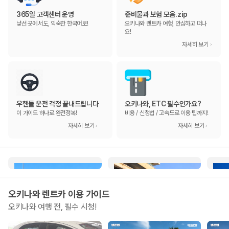
365일 고객센터 운영
준비물과 보험 모음.zip
낯선 곳에서도, 익숙한 한국어로!
오키나와 렌트카 여행, 안심하고 떠나
요!
자세히 보기
우핸들 운전 걱정 끝내드립니다
오키나와, ETC 필수인가요?
이 가이드 하나로 완전정복!
비용 / 신청법 / 고속도로 이용 팁까지!
자세히 보기
자세히 보기
마음도, 렌트카도
친구나 짝꿍과의
편
가볍게! 경차
여행엔! 소형차
다
오키나와
렌트카 이용 가이드
오키나와
여행 전, 필수 시청!