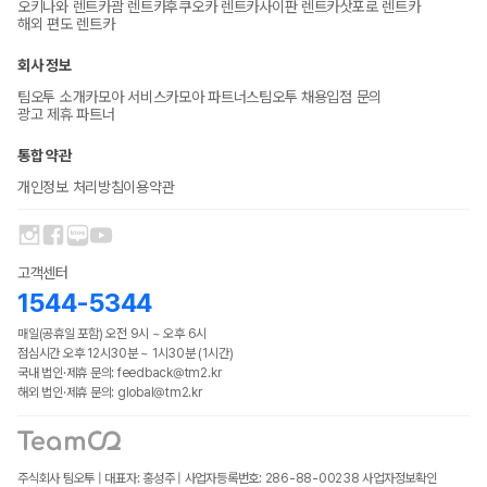
오키나와 렌트카
괌 렌트카
후쿠오카 렌트카
사이판 렌트카
삿포로 렌트카
해외 편도 렌트카
회사 정보
팀오투 소개
카모아 서비스
카모아 파트너스
팀오투 채용
입점 문의
광고 제휴 파트너
통합 약관
개인정보 처리방침
이용약관
고객센터
1544-5344
매일(공휴일 포함) 오전 9시 ~ 오후 6시
점심시간 오후 12시30분 ~ 1시30분 (1시간)
국내 법인·제휴 문의: feedback@tm2.kr
해외 법인·제휴 문의: global@tm2.kr
주식회사 팀오투 | 대표자: 홍성주 | 사업자등록번호: 286-88-00238
사업자정보확인