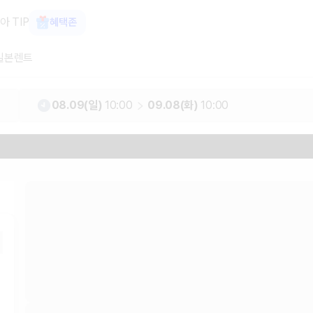
 최저가 한눈에 가격비교 렌트카 카모아
아 TIP
혜택존
일본렌트
08.09(일)
10:00
09.08(화)
10:00