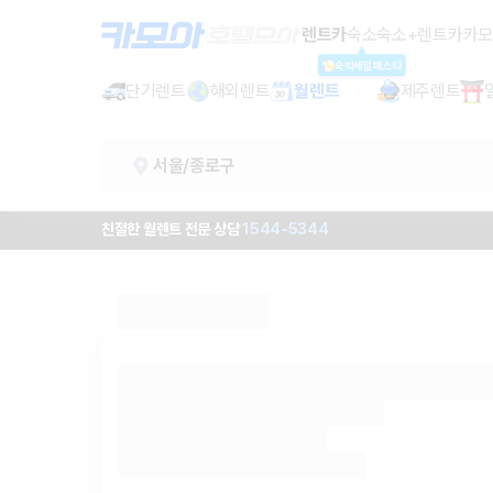
서울 렌트카 - 종로구 월렌트 추천 |
렌트카
숙소
숙소+렌트카
카모
숙박세일페스타
단기렌트
해외렌트
월렌트
제주렌트
서울/종로구
친절한 월렌트 전문 상담
1544-5344