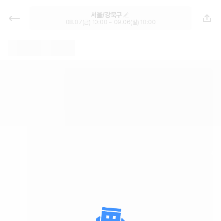
서울 렌트카 - 강북구 월렌트 추천 |
서울/강북구
최저가 한눈에 가격비교 렌트카 카모
08.07(금) 10:00 ~ 09.06(일) 10:00
아