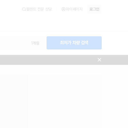
월렌트 전문 상담
마이페이지
로그인
최저가 차량 검색
1개월