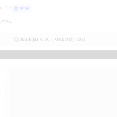
 최저가 한눈에 가격비교 렌트카 카모아
아 TIP
혜택존
일본렌트
08.08(토)
10:00
09.07(월)
10:00