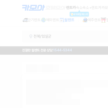
전북 렌트카 - 임실군 월렌트 추천 |
렌트카
숙소
숙소+렌트카
카모
숙박세일페스타
단기렌트
해외렌트
월렌트
제주렌트
전북/임실군
친절한 월렌트 전문 상담
1544-5344