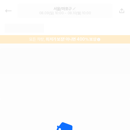
서울 렌트카 - 마포구 렌터카 가격비
서울/마포구
교, 최저가 보장 1위 카모아
08.09(일) 10:00 ~ 08.10(월) 10:00
모든 차량,
최저가 보장!
아니면 400% 보상