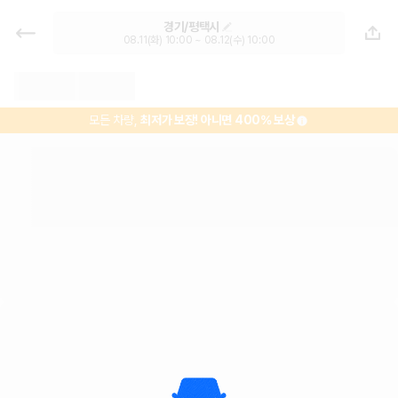
경기 렌트카 - 평택시 렌터카 가격비
경기/평택시
교, 최저가 보장 1위 카모아
08.11(화) 10:00 ~ 08.12(수) 10:00
모든 차량,
최저가 보장!
아니면 400% 보상