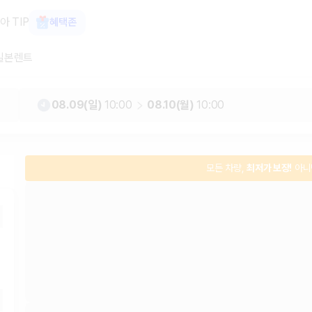
, 최저가 보장 1위 카모아
아 TIP
혜택존
일본렌트
08.09(일)
10:00
08.10(월)
10:00
모든 차량,
최저가 보장!
아니