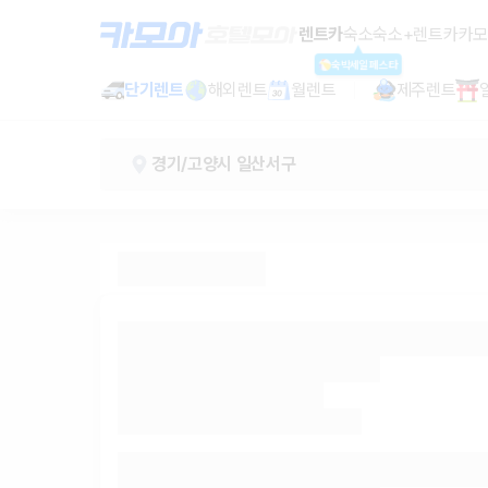
경기 렌트카 - 고양시 렌터카 가격비교
렌트카
숙소
숙소+렌트카
카모
숙박세일페스타
단기렌트
해외렌트
월렌트
제주렌트
경기/고양시 일산서구