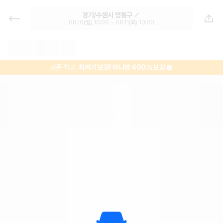
경기 렌트카 - 수원시 렌터카 가격비
경기/수원시 영통구
교, 최저가 보장 1위 카모아
08.10(월) 10:00 ~ 08.11(화) 10:00
모든 차량,
최저가 보장!
아니면 400% 보상