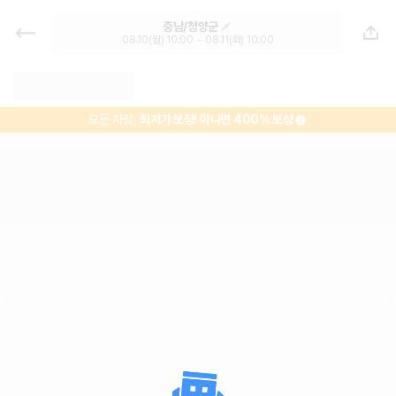
충남 렌트카 - 청양군 렌터카 가격비
충남/청양군
교, 최저가 보장 1위 카모아
08.10(월) 10:00 ~ 08.11(화) 10:00
모든 차량,
최저가 보장!
아니면 400% 보상