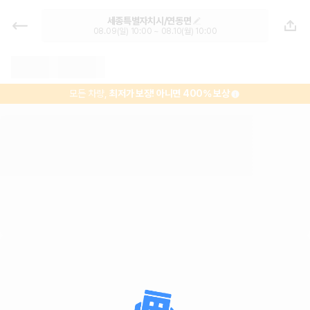
세종특별자치시 렌트카 - 연동면 렌
세종특별자치시/연동면
터카 가격비교, 최저가 보장 1위 카모
08.09(일) 10:00 ~ 08.10(월) 10:00
아
모든 차량,
최저가 보장!
아니면 400% 보상