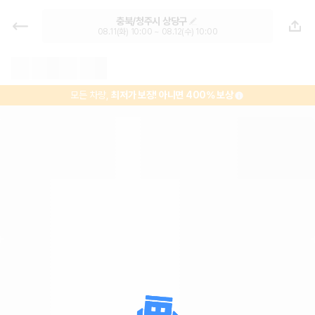
충북 렌트카 - 청주시 렌터카 가격비
충북/청주시 상당구
교, 최저가 보장 1위 카모아
08.11(화) 10:00 ~ 08.12(수) 10:00
모든 차량,
최저가 보장!
아니면 400% 보상