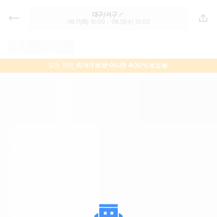
대구 렌트카 - 서구 렌터카 가격비교,
대구/서구
최저가 보장 1위 카모아
08.11(화) 10:00 ~ 08.12(수) 10:00
모든 차량,
최저가 보장!
아니면 400% 보상