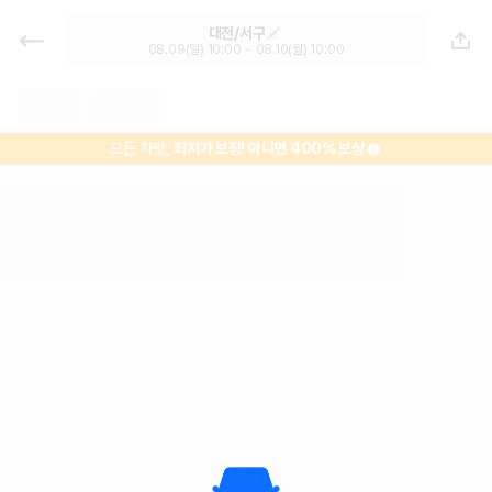
대전 렌트카 - 서구 렌터카 가격비교,
대전/서구
최저가 보장 1위 카모아
08.09(일) 10:00 ~ 08.10(월) 10:00
모든 차량,
최저가 보장!
아니면 400% 보상