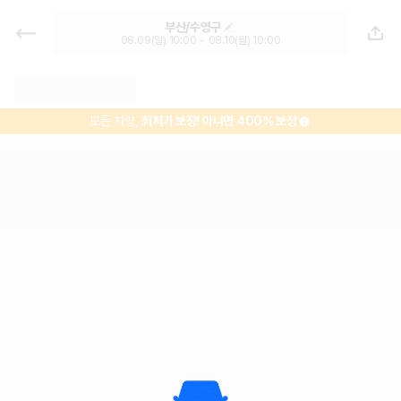
부산 렌트카 - 수영구 렌터카 가격비
부산/수영구
교, 최저가 보장 1위 카모아
08.09(일) 10:00 ~ 08.10(월) 10:00
모든 차량,
최저가 보장!
아니면 400% 보상