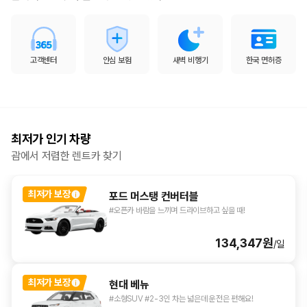
고객센터
안심 보험
새벽 비행기
한국 면허증
최저가 인기 차량
괌에서 저렴한 렌트카 찾기
최저가 보장
포드 머스탱 컨버터블
#오픈카 바람을 느끼며 드라이브하고 싶을 때!
134,347원
/일
최저가 보장
현대 베뉴
#소형SUV #2-3인 차는 넓은데 운전은 편해요!