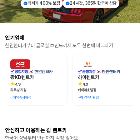
최저가 400% 보장
24시간, 365일 한국어 상담
인기업체
한인렌터카부터 글로벌 브랜드까지 모두 한번에 비교하기
한인렌터카
한인렌터카
공항지점
공항지점
괌KD렌트카
하이렌트카
★
★
4.9
4.9
타무닝 지점
베이뷰호텔점
예약즉시확정
예약즉시확정
안심하고 이용하는 괌 렌트카
한국어 상담부터 반납까지 걱정 없어요