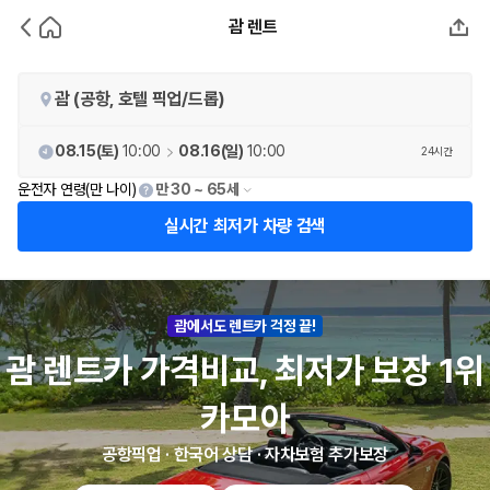
괌 렌트
괌 (공항, 호텔 픽업/드롭)
08.15(토)
10:00
08.16(일)
10:00
24시간
운전자 연령(만 나이)
실시간 최저가 차량 검색
괌에서도 렌트카 걱정 끝!
괌 렌트카 가격비교, 최저가 보장 1위
카모아
공항픽업 · 한국어 상담 · 자차보험 추가보장