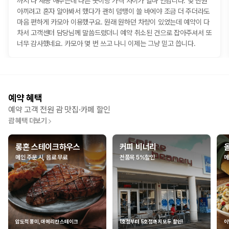
까지 다 제공 해주는데 다른 곳이랑 가격 차이가 얼마 안납니다. 몇 만원
아끼려고 혼자 알아봐서 했다가 괜히 덤탱이 쓸 바에야 조금 더 주더라도
마음 편하게 카모아 이용했구요. 원래 원하던 차량이 있었는데 예약이 다
차서 고객센터 담당님께 말씀드렸더니 예약 취소된 건으로 잡아주셔서 또
너무 감사했네요. 카모아 몇 번 쓰고 나니 이제는 그냥 믿고 씁니다.
예약 혜택
예약 고객 전원 괌 맛집·카페 할인
괌 혜택 더보기
롱혼 스테이크하우스
커피 비너리
메인 주문 시, 음료 무료
전품목 5%할인
메
압도적 풍미, 아메리칸 스테이크
1호점부터 5호점까지 모두 할인!
이