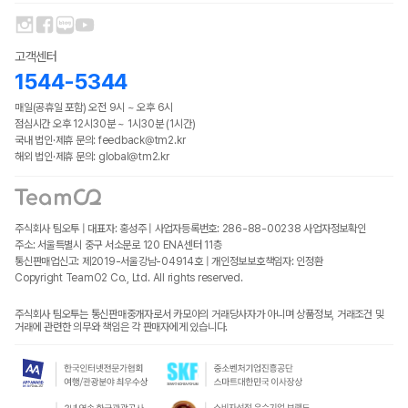
현장에서 차량을 반납하는 방법
3. 드라이브 + 도보 밸런스 좋음
자차 플러스 부가 서비스
공통
이런 사람에게 추천
1. 차량의 기름을 가득 채워주세요.
자차 플러스 보험이란, 기존 가입 된 보험의 보장 범위에서 자기
커플 / SNS 사진 중요 / 너무 관광지 느낌 싫은 경우
고객센터
2. 반납 장소에 주차 해주세요.
부담금 지원 한도 내에서 자차혜택이 지원되는 보험입니다.
1544-5344
3. 차량의 외관 상태와 계기판을 꼭 사진과 영상으로 꼼꼼하게 기
차량 조회 후 "자차 플러스+" 마크가 붙어 있는 상품을 찾아주세
자연 체험 + 교육용 코스
록해주세요.
요!
매일(공휴일 포함) 오전 9시 ~ 오후 6시
추천 루트
4. 놓고 가는 짐이 없는지 확인해주세요.
해외 자차 플러스 보험은 업체에서 제공하는 보험이 아닌 카모아
점심시간 오후 12시30분 ~ 1시30분 (1시간)
1. 투몬 출발
국내 법인·제휴 문의: feedback@tm2.kr
5. 반납 장소에 직원이 있다면 직원에게 차량을 인도해주세요.
에서 제공하는 부가 서비스입니다.
2. 탈로포포 폭포
해외 법인·제휴 문의: global@tm2.kr
6. 직원이 없다면, 사무실과 데스크에 알려주세요.
자차 보험에 가입했을 때, 사고 발생 시 수리비가 보상 한도를 넘
3. 이나라한 자연풀장
7. 자세한 방법은 대여시 직원과 꼭 확인해주세요.
지 않은 경우에는 자기 부담금 외의 추가 비용 납부를 하지 않아
4. 우마탁 마을
도 됩니다. (업체별 보험료, 보상 한도, 자기 부담금은 상이하니 꼭
공항 반납
5. 솔레다드 요새
1. 차량을 가지고 공항 주차장으로 이동해주세요.
확인해주세요!)
주식회사 팀오투 | 대표자: 홍성주 | 사업자등록번호: 286-88-00238
사업자정보확인
이 조합이 좋은 이유
2. 차량을 주차 후 꼭 주변 직원 혹은 업체 연락처를 통해 알려주
주소: 서울특별시 중구 서소문로 120 ENA센터 11층
1. 괌의 ‘자연 + 역사’ 한 번에 체험
통신판매업신고: 제2019-서울강남-04914호 | 개인정보보호책임자: 인정환
세요.
[보장 내용]
2. 아이들 교육용 포인트 많음
Copyright TeamO2 Co., Ltd. All rights reserved.
- 차대차 사고 : 자동차보험에서 보험금 지급 사실이 확인되고 고
공항 드롭
3. 하루 꽉 차게 쓰는 코스
1. 차량을 가지고 사무실로 이동하여 반납해주세요.
객님의 과실 비율이 확정되어, 사고처리가 완전히 종결된 사고
주식회사 팀오투는 통신판매중개자로서 카모아의 거래당사자가 아니며 상품정보, 거래조건 및
주의
2. 직원의 안내에 따라 차량 반납 후 공항 드롭 서비스를 받아주세
- 단독사고 : 차량이나 보행자와 충돌하는 것이 아닌 가드레일, 전
거래에 관련한 의무와 책임은 각 판매자에게 있습니다.
이동거리 김 → 반나절로는 무리 / 물놀이 시 여벌 옷 필수
요.
봇대 등 도로 시설물과 부딪혀서 발생한 사고
호텔 드롭
*유리/차량 하부 : 보험 대상에 포함됨
1. 차량을 가지고 사무실로 이동하여 반납해주세요.
드라이브 감성 + 한적함
*타이어/휠 : 차체와 같이 손상 발생 시 가능 (*단, 단독 타이어/휠
2. 직원의 안내에 따라 차량 반납 후 호텔 드롭 서비스를 받아주세
추천 루트