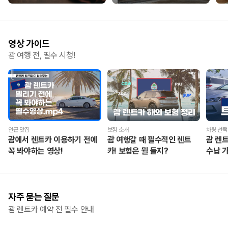
영상 가이드
괌 여행 전, 필수 시청!
인근 맛집
보험 소개
차량 선택
괌에서 렌트카 이용하기 전에
괌 여행갈 때 필수적인 렌트
괌 렌
꼭 봐야하는 영상!
카! 보험은 뭘 들지?
수납 
자주 묻는 질문
괌 렌트카 예약 전 필수 안내