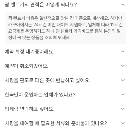
괌 렌트카의 견적은 어떻게 되나요?
괌 렌트카 비용은 일반적으로 24시간 기준으로 계산해요. 하지만
카모아에서는 24시간 미만 대여도 지원하고, 업체에 따라 12시간
요금제를 운영하기도 하니 괌 렌트카 가격비교를 통해 본인의 일
정에 꼭 맞는 상품을 조회해 보세요.
예약 확정 대기중이래요.
예약 확정 대기는 괌 렌터카 업체에서 고객님의 예약을 확인하고
예약이 취소되었어요.
처리하는 과정이에요. 보통 빠르게 확정되지만, 예약이 몰리는 성
수기에는 조금 더 소요될 수 있으니 대기 시간이 길어진다면 카모
예약 취소 사유는 차량 재고 부족이나 예약 정보(면허증, 결제 등)
차량을 편도로 다른 곳에 반납하고 싶어요.
아 고객센터로 편하게 문의해 주세요.
오류 등 다양할 수 있어요. 정확한 이유는 예약하신 채널의 고객
센터나 해당 업체에 직접 문의해 보시는 것이 가장 정확해요.
편도 반납은 업체 정책에 따라 가능 여부가 달라져요. 일부 업체
한국인이 운영하는 업체가 있나요?
는 추가 요금을 받고 허용하기도 하니, 예약 시 반납 장소를 다르
게 설정해 보거나 업체에 직접 확인하시는 게 좋아요.
네, 한국어로 편하게 소통할 수 있는 괌 한인 렌트카 업체가 많이
업체랑 연락하고 싶어요.
있어요. 괌블루렌트카, 괌넘버원렌터카, 고고렌트카 괌공항점 등
이 대표적이며, 괌 지도를 보며 괌 맛집 정보나 운전 팁도 얻을 수
공항에서 픽업 직원을 찾기 어렵거나 문의가 있을 때는 예약 후
차량을 대여할 때 필요한 서류와 준비물이 있나요?
있어 인기가 많답니다.
받으신 바우처에 기재된 현지 연락처로 전화하시면 바로 안내받