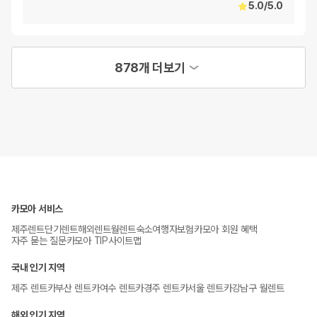
5.0
/
5.0
878개 더보기
카모아 서비스
제주렌트
단기렌트
해외렌트
월렌트
숙소
여행자보험
카모아 회원 혜택
자주 묻는 질문
카모아 TIP
사이트맵
국내 인기 지역
제주 렌트카
부산 렌트카
여수 렌트카
경주 렌트카
서울 렌트카
강남구 월렌트
해외 인기 지역