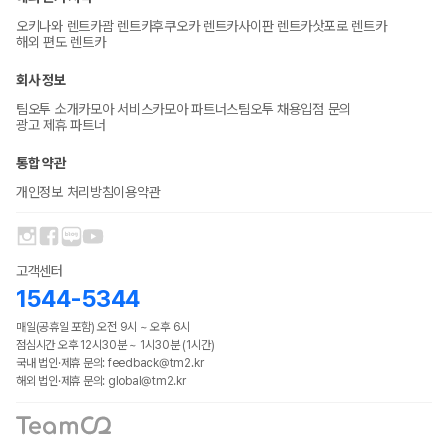
오키나와 렌트카
괌 렌트카
후쿠오카 렌트카
사이판 렌트카
삿포로 렌트카
해외 편도 렌트카
회사 정보
팀오투 소개
카모아 서비스
카모아 파트너스
팀오투 채용
입점 문의
광고 제휴 파트너
통합 약관
개인정보 처리방침
이용약관
고객센터
1544-5344
매일(공휴일 포함) 오전 9시 ~ 오후 6시
점심시간 오후 12시30분 ~ 1시30분 (1시간)
국내 법인·제휴 문의: feedback@tm2.kr
해외 법인·제휴 문의: global@tm2.kr