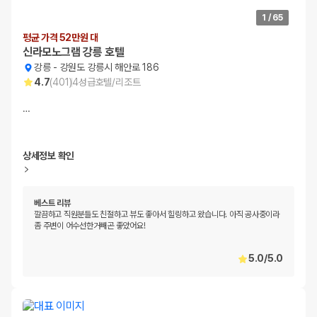
1
/
65
평균 가격 52만원 대
신라모노그램 강릉 호텔
강릉
-
강원도 강릉시 해안로 186
4.7
(
401
)
4
성급
호텔/리조트
…
상세정보 확인
베스트 리뷰
깔끔하고 직원분들도 친절하고 뷰도 좋아서 힐링하고 왔습니다. 아직 공사중이라
좀 주변이 어수선한거빼곤 좋았어요!
5.0
/
5.0