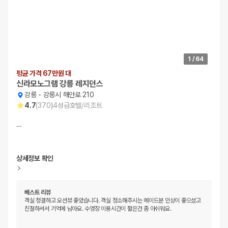
1
/
64
평균 가격 67만원 대
신라모노그램 강릉 레지던스
강릉
-
강릉시 해안로 210
4.7
(
370
)
4
성급
호텔/리조트
…
상세정보 확인
베스트 리뷰
객실 청결하고 오션뷰 좋았습니다. 객실 청소해주시는 메이드분 인상이 좋으셨고
친절하셔서 기억에 남아요. 수영장 이용시간이 짧은건 좀 아쉬워요.