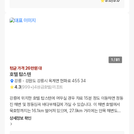
5.0
/
5.0
1
/
81
평균 가격 26만원 대
호텔 탑스텐
강릉
-
강원도 강릉시 옥계면 헌화로 455 34
4.3
(
999+
)
4
성급
호텔/리조트
강릉에 위치한 호텔 탑스텐에 머무실 경우 차로 15분 정도 이동하면 정동
진 해변 및 정동심곡 바다부채길에 가실 수 있습니다. 이 해변 호텔에서
묵호항까지는 16.1km 떨어져 있으며, 27.9km 거리에는 안목 해변도
…
상세정보 확인