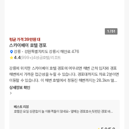
1
/
51
평균 가격 39만원 대
스카이베이 호텔 경포
강릉
-
강원특별자치도 강릉시 해안로 476
4.4
(
999+
)
4
성급
호텔/리조트
강릉에 위치한 스카이베이 호텔 경포에 머무르면 해변 근처 입지와 경포
해변에서 가까운 접근성을 누릴 수 있습니다. 경포대까지도 차로 2분이면
이동할 수 있습니다. 이 해변 호텔에서 정동진 해변까지는 28.3km 떨
…
상세정보 확인
베스트 리뷰
호텔은 요일 상관없이 늘 이용객들이 많네요~앞에는 경포호수,뒷편은 경포 바
…