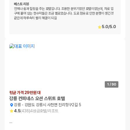
베스트 리뷰
언제나 쉼과 힐링을 주는 호텔입니다. 조용한 분위기였던 호텔이었는데, 차로 입
구에 붙어 있는 현수막들은 조금 별로였습니다. 도로 점유로 인한 분쟁이 생긴것
같은데 하루속히 빨리 해결이 되길
5.0
/
5.0
1
/
90
평균 가격 29만원 대
강릉 컨피네스 오션 스위트 호텔
강릉
-
강원도 강릉시 사천면 진리항구2길 5
4.5
(
438
)
4
성급
호텔/리조트
…