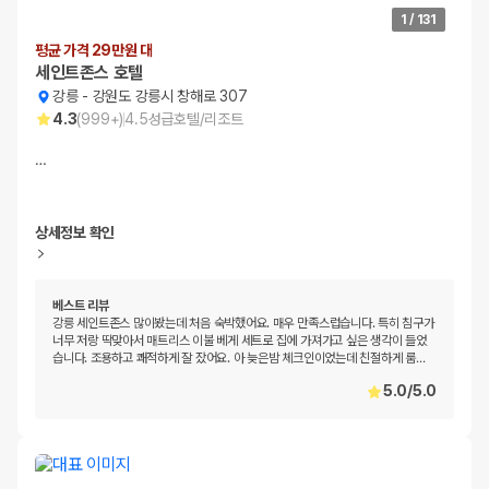
1
/
131
평균 가격 29만원 대
세인트존스 호텔
강릉
-
강원도 강릉시 창해로 307
4.3
(
999+
)
4.5
성급
호텔/리조트
…
상세정보 확인
베스트 리뷰
강릉 세인트존스 많이봤는데 처음 숙박했어요. 매우 만족스럽습니다. 특히 침구가
너무 저랑 딱맞아서 매트리스 이불 베게 세트로 집에 가져가고 싶은 생각이 들었
습니다. 조용하고 쾌적하게 잘 잤어요. 아 늦은밤 체크인이었는데 친절하게 룸
…
5.0
/
5.0