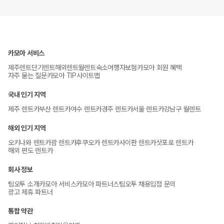
카모아 서비스
제주렌트
단기렌트
해외렌트
월렌트
숙소
여행자보험
카모아 회원 혜택
자주 묻는 질문
카모아 TIP
사이트맵
국내 인기 지역
제주 렌트카
부산 렌트카
여수 렌트카
경주 렌트카
서울 렌트카
강남구 월렌트
해외 인기 지역
오키나와 렌트카
괌 렌트카
후쿠오카 렌트카
사이판 렌트카
삿포로 렌트카
해외 편도 렌트카
회사 정보
팀오투 소개
카모아 서비스
카모아 파트너스
팀오투 채용
입점 문의
광고 제휴 파트너
통합 약관