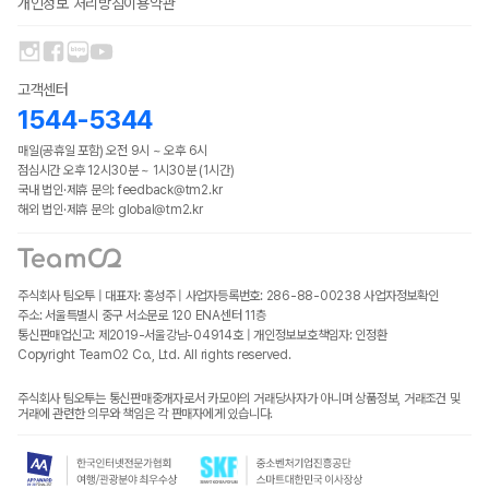
개인정보 처리방침
이용약관
고객센터
1544-5344
매일(공휴일 포함) 오전 9시 ~ 오후 6시
점심시간 오후 12시30분 ~ 1시30분 (1시간)
국내 법인·제휴 문의: feedback@tm2.kr
해외 법인·제휴 문의: global@tm2.kr
주식회사 팀오투 | 대표자: 홍성주 | 사업자등록번호: 286-88-00238
사업자정보확인
주소: 서울특별시 중구 서소문로 120 ENA센터 11층
통신판매업신고: 제2019-서울강남-04914호 | 개인정보보호책임자: 인정환
Copyright TeamO2 Co., Ltd. All rights reserved.
주식회사 팀오투는 통신판매중개자로서 카모아의 거래당사자가 아니며 상품정보, 거래조건 및
거래에 관련한 의무와 책임은 각 판매자에게 있습니다.