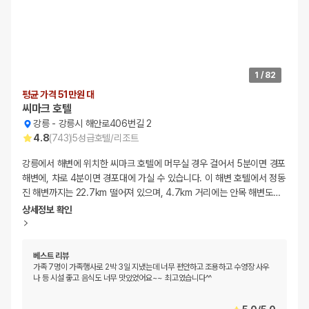
1
/
82
평균 가격 51만원 대
씨마크 호텔
강릉
-
강릉시 해안로406번길 2
4.8
(
743
)
5
성급
호텔/리조트
강릉에서 해변에 위치한 씨마크 호텔에 머무실 경우 걸어서 5분이면 경포
해변에, 차로 4분이면 경포대에 가실 수 있습니다. 이 해변 호텔에서 정동
진 해변까지는 22.7km 떨어져 있으며, 4.7km 거리에는 안목 해변도
…
상세정보 확인
베스트 리뷰
가족 7명이 가족행사로 2박 3일 지냈는데 너무 편안하고 조용하고 수영장 사우
나 등 시설 좋고 음식도 너무 맛있었어요~~ 최고였습니다^^