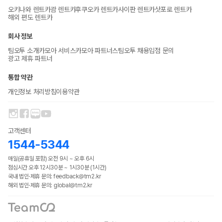
오키나와 렌트카
괌 렌트카
후쿠오카 렌트카
사이판 렌트카
삿포로 렌트카
해외 편도 렌트카
회사 정보
팀오투 소개
카모아 서비스
카모아 파트너스
팀오투 채용
입점 문의
광고 제휴 파트너
통합 약관
개인정보 처리방침
이용약관
고객센터
1544-5344
매일(공휴일 포함) 오전 9시 ~ 오후 6시
점심시간 오후 12시30분 ~ 1시30분 (1시간)
국내 법인·제휴 문의: feedback@tm2.kr
해외 법인·제휴 문의: global@tm2.kr