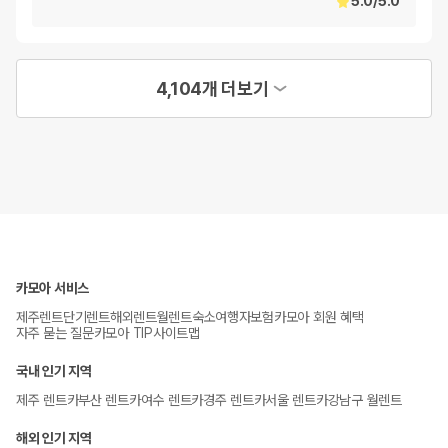
5.0
/
5.0
4,104개 더보기
카모아 서비스
제주렌트
단기렌트
해외렌트
월렌트
숙소
여행자보험
카모아 회원 혜택
자주 묻는 질문
카모아 TIP
사이트맵
국내 인기 지역
제주 렌트카
부산 렌트카
여수 렌트카
경주 렌트카
서울 렌트카
강남구 월렌트
해외 인기 지역