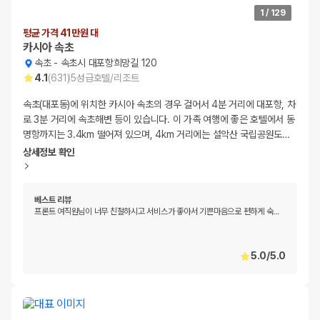
1
/
129
평균 가격 41만원 대
카시아 속초
속초
-
속초시 대포항희망길 120
4.1
(
631
)
5
성급
호텔/리조트
속초(대포동)에 위치한 카시아 속초의 경우 걸어서 4분 거리에 대포항, 차
로 3분 거리에 속초해변 등이 있습니다. 이 가족 여행에 좋은 호텔에서 동
명항까지는 3.4km 떨어져 있으며, 4km 거리에는 설악산 국립공원도
…
상세정보 확인
베스트 리뷰
프론트 여직원님이 너무 친절하시고 서비스가 좋아서 기쁜마음으로 편하게 숙
…
5.0
/
5.0