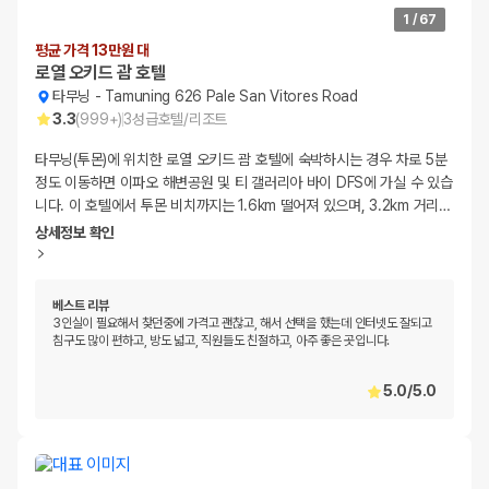
1
/
67
평균 가격 13만원 대
로열 오키드 괌 호텔
타무닝
-
Tamuning 626 Pale San Vitores Road
3.3
(
999+
)
3
성급
호텔/리조트
타무닝(투몬)에 위치한 로열 오키드 괌 호텔에 숙박하시는 경우 차로 5분
정도 이동하면 이파오 해변공원 및 티 갤러리아 바이 DFS에 가실 수 있습
니다. 이 호텔에서 투몬 비치까지는 1.6km 떨어져 있으며, 3.2km 거리
…
상세정보 확인
베스트 리뷰
3인실이 필요해서 찾던중에 가격고 괜찮고, 해서 선택을 했는데 인터넷도 잘되고
침구도 많이 편하고, 방도 넓고, 직원들도 친절하고, 아주 좋은 곳입니다.
5.0
/
5.0