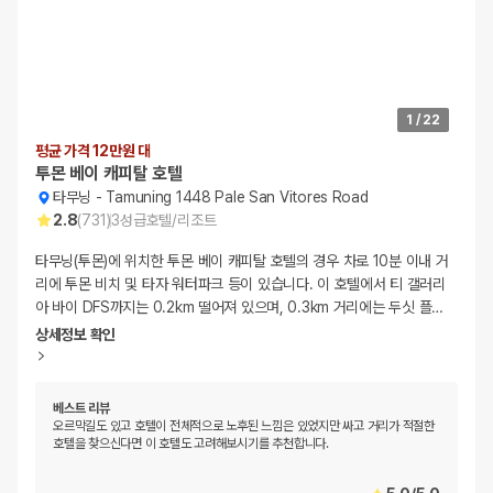
1
/
22
평균 가격 12만원 대
투몬 베이 캐피탈 호텔
타무닝
-
Tamuning 1448 Pale San Vitores Road
2.8
(
731
)
3
성급
호텔/리조트
타무닝(투몬)에 위치한 투몬 베이 캐피탈 호텔의 경우 차로 10분 이내 거
리에 투몬 비치 및 타자 워터파크 등이 있습니다. 이 호텔에서 티 갤러리
아 바이 DFS까지는 0.2km 떨어져 있으며, 0.3km 거리에는 두싯 플
…
상세정보 확인
베스트 리뷰
오르막길도 있고 호텔이 전체적으로 노후된 느낌은 있었지만 싸고 거리가 적절한
호텔을 찾으신다면 이 호텔도 고려해보시기를 추천합니다.