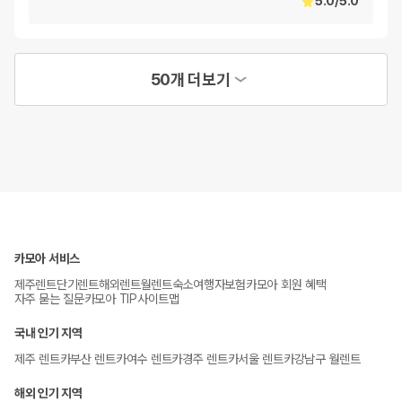
5.0
/
5.0
50개 더보기
카모아 서비스
제주렌트
단기렌트
해외렌트
월렌트
숙소
여행자보험
카모아 회원 혜택
자주 묻는 질문
카모아 TIP
사이트맵
국내 인기 지역
제주 렌트카
부산 렌트카
여수 렌트카
경주 렌트카
서울 렌트카
강남구 월렌트
해외 인기 지역