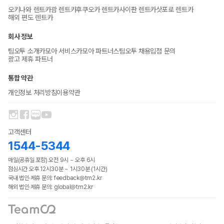
오키나와 렌트카
괌 렌트카
후쿠오카 렌트카
사이판 렌트카
삿포로 렌트카
해외 편도 렌트카
회사 정보
팀오투 소개
카모아 서비스
카모아 파트너스
팀오투 채용
입점 문의
광고 제휴 파트너
통합 약관
개인정보 처리방침
이용약관
고객센터
1544-5344
매일(공휴일 포함) 오전 9시 ~ 오후 6시
점심시간 오후 12시30분 ~ 1시30분 (1시간)
국내 법인·제휴 문의: feedback@tm2.kr
해외 법인·제휴 문의: global@tm2.kr