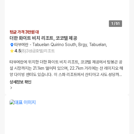
1
/
51
평균 가격 3만원 대
더한 화이트 비치 리조트, 코코텔 제공
타부에란
-
Tabuelan Quirino South, Brgy, Tabuelan,
4.5
(
8
)
3
성급
호텔/리조트
타부에란에 위치한 더한 화이트 비치 리조트, 코코텔 제공에서 탐봉곤 공
설 시장까지는 21.1km 떨어져 있으며, 22.7km 거리에는 산 레미지오 해
양 다이빙 센터도 있습니다. 이 스파 리조트에서 산티아고 사도 성당까
…
상세정보 확인