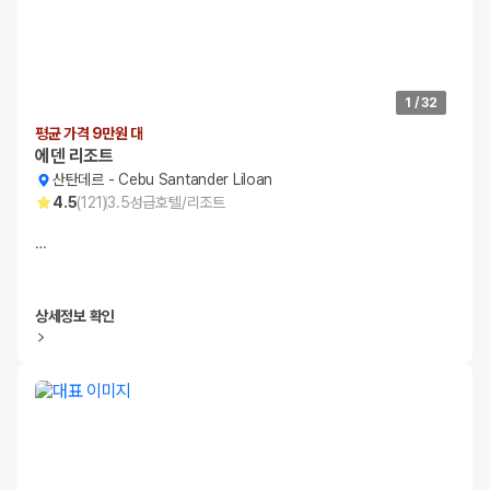
1
/
32
평균 가격 9만원 대
에덴 리조트
산탄데르
-
Cebu Santander Liloan
4.5
(
121
)
3.5
성급
호텔/리조트
…
상세정보 확인