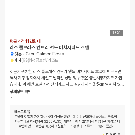
1
/
31
평균 가격 11만원 대
라스 플로레스 컨트리 앤드 비치사이드 호텔
캣몬
-
Cebu Catmon Flores
4.4
(
68
)
4
성급
호텔/리조트
캣몬에 위치한 라스 플로레스 컨트리 앤드 비치사이드 호텔에 머무르면
역사 지구 입지에서 세인트 윌리엄 성당 및 뉴캣몬 공설시장까지도 가깝
습니다. 이 해변 호텔에서 산티아고 사도 성당까지는 3.5km 떨어져 있
…
상세정보 확인
베스트 리뷰
호텔에 어떻게 가야 하나 많이 걱정을 했었는데 미리 전화해서 물어보니 픽업이
가능하다고 해서(왕복 3200PESO) 세부시내에서 호텔에서 픽업나온 차량을 타
고 호텔에 갔다. 호텔은 깨끗하고 친절하고 조용했다. 가족끼리 조용히 즐겁게
…