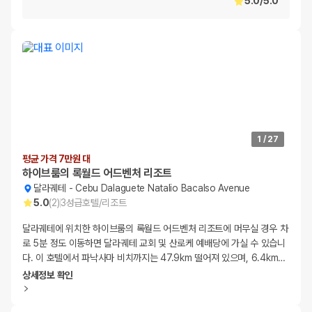
5.0
/
5.0
1
/
27
평균 가격 7만원 대
하이브룸의 록월드 어드벤처 리조트
달라궤테
-
Cebu Dalaguete Natalio Bacalso Avenue
5.0
(
2
)
3
성급
호텔/리조트
달라궤테에 위치한 하이브룸의 록월드 어드벤처 리조트에 머무실 경우 차
로 5분 정도 이동하면 달라궤테 교회 및 산로케 예배당에 가실 수 있습니
다. 이 호텔에서 파낙사마 비치까지는 47.9km 떨어져 있으며, 6.4km
…
상세정보 확인