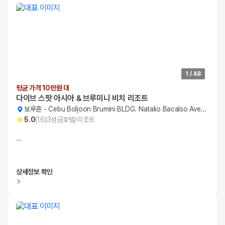
1
/
48
평균 가격 10만원 대
다이브 스팟 아시아 & 브루미니 비치 리조트
보루혼
-
Cebu Boljoon Brumini BLDG. Natalio Bacalso Avenue
5.0
(
16
)
3
성급
호텔/리조트
…
상세정보 확인