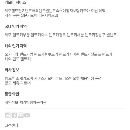
카모아 서비스
제주렌트
단기렌트
해외렌트
월렌트
숙소
여행자보험
카모아 회원 혜택
자주 묻는 질문
카모아 TIP
사이트맵
국내 인기 지역
제주 렌트카
부산 렌트카
여수 렌트카
경주 렌트카
서울 렌트카
강남구 월렌트
해외 인기 지역
오키나와 렌트카
괌 렌트카
후쿠오카 렌트카
사이판 렌트카
삿포로 렌트카
해외 편도 렌트카
회사 정보
팀오투 소개
카모아 서비스
카모아 파트너스
팀오투 채용
입점 문의
광고 제휴 파트너
통합 약관
개인정보 처리방침
이용약관
고객센터