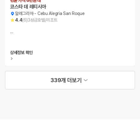
평균 가격 6만원 대
코스타 데 레티시아
알레그리아
-
Cebu Alegria San Roque
4.4
(
6
)
3
성급
호텔/리조트
…
상세정보 확인
339개 더보기