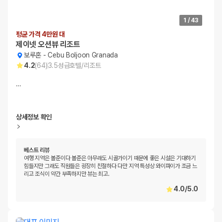
1
/
43
평균 가격 4만원 대
제이넷 오션뷰 리조트
보루혼
-
Cebu Boljoon Granada
4.2
(
64
)
3.5
성급
호텔/리조트
…
상세정보 확인
베스트 리뷰
여행 지역은 볼준이다 볼준은 아무래도 시골가이기 때문에 좋은 시설은 기대하기
힘들지만 그래도 직원들은 굉장히 친절하다 다만 지역 특성상 와이파이가 조금 느
리고 조식이 약간 부족하지만 뷰는 최고.
4.0
/
5.0