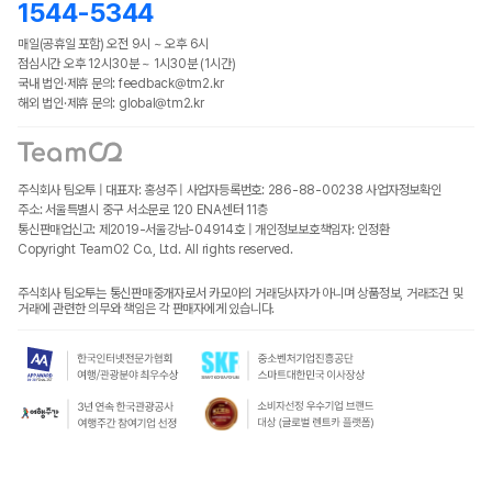
1544-5344
매일(공휴일 포함) 오전 9시 ~ 오후 6시
점심시간 오후 12시30분 ~ 1시30분 (1시간)
국내 법인·제휴 문의: feedback@tm2.kr
해외 법인·제휴 문의: global@tm2.kr
주식회사 팀오투 | 대표자: 홍성주 | 사업자등록번호: 286-88-00238
사업자정보확인
주소: 서울특별시 중구 서소문로 120 ENA센터 11층
통신판매업신고: 제2019-서울강남-04914호 | 개인정보보호책임자: 인정환
Copyright TeamO2 Co., Ltd. All rights reserved.
주식회사 팀오투는 통신판매중개자로서 카모아의 거래당사자가 아니며 상품정보, 거래조건 및
거래에 관련한 의무와 책임은 각 판매자에게 있습니다.