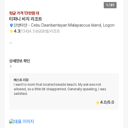
1
/
81
평균 가격 13만원 대
티파니 비치 리조트
단반타얀
-
Cebu Daanbantayan Malapascua Island, Logon
4.3
(
134
)
4.5
성급
호텔/리조트
…
상세정보 확인
베스트 리뷰
I want to room that located beside beach. My ask was not
allowed, so a little bit disapponted. Generally speaking, I was
satisfied.
4.0
/
5.0