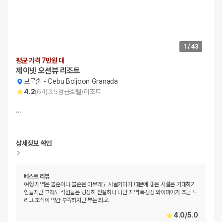
1
/
43
평균 가격 7만원 대
제이넷 오션뷰 리조트
보루혼
-
Cebu Boljoon Granada
4.2
(
64
)
3.5
성급
호텔/리조트
…
상세정보 확인
베스트 리뷰
여행 지역은 볼준이다 볼준은 아무래도 시골가이기 때문에 좋은 시설은 기대하기
힘들지만 그래도 직원들은 굉장히 친절하다 다만 지역 특성상 와이파이가 조금 느
리고 조식이 약간 부족하지만 뷰는 최고.
4.0
/
5.0