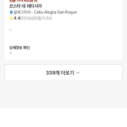
평균 가격 6만원 대
코스타 데 레티시아
알레그리아
-
Cebu Alegria San Roque
4.4
(
6
)
3
성급
호텔/리조트
…
상세정보 확인
339개 더보기