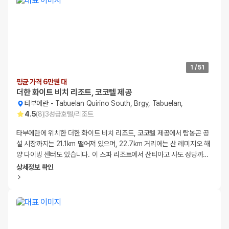
1
/
51
평균 가격 6만원 대
더한 화이트 비치 리조트, 코코텔 제공
타부에란
-
Tabuelan Quirino South, Brgy, Tabuelan,
4.5
(
8
)
3
성급
호텔/리조트
타부에란에 위치한 더한 화이트 비치 리조트, 코코텔 제공에서 탐봉곤 공
설 시장까지는 21.1km 떨어져 있으며, 22.7km 거리에는 산 레미지오 해
양 다이빙 센터도 있습니다. 이 스파 리조트에서 산티아고 사도 성당까
…
상세정보 확인