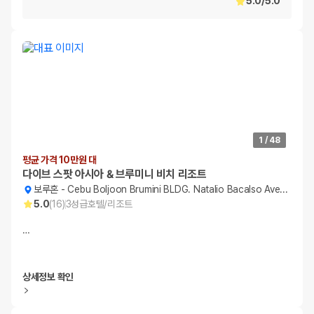
5.0
/
5.0
1
/
48
평균 가격 10만원 대
다이브 스팟 아시아 & 브루미니 비치 리조트
보루혼
-
Cebu Boljoon Brumini BLDG. Natalio Bacalso Avenue
5.0
(
16
)
3
성급
호텔/리조트
…
상세정보 확인