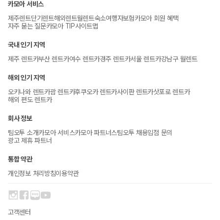
카모아 서비스
제주렌트
단기렌트
해외렌트
월렌트
숙소
여행자보험
카모아 회원 혜택
자주 묻는 질문
카모아 TIP
사이트맵
국내 인기 지역
제주 렌트카
부산 렌트카
여수 렌트카
경주 렌트카
서울 렌트카
강남구 월렌트
해외 인기 지역
오키나와 렌트카
괌 렌트카
후쿠오카 렌트카
사이판 렌트카
삿포로 렌트카
해외 편도 렌트카
회사 정보
팀오투 소개
카모아 서비스
카모아 파트너스
팀오투 채용
입점 문의
광고 제휴 파트너
통합 약관
개인정보 처리방침
이용약관
고객센터