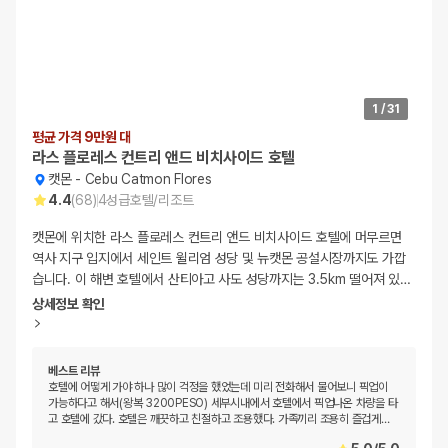
1
/
31
평균 가격 9만원 대
라스 플로레스 컨트리 앤드 비치사이드 호텔
캣몬
-
Cebu Catmon Flores
4.4
(
68
)
4
성급
호텔/리조트
캣몬에 위치한 라스 플로레스 컨트리 앤드 비치사이드 호텔에 머무르면
역사 지구 입지에서 세인트 윌리엄 성당 및 뉴캣몬 공설시장까지도 가깝
습니다. 이 해변 호텔에서 산티아고 사도 성당까지는 3.5km 떨어져 있
…
상세정보 확인
베스트 리뷰
호텔에 어떻게 가야 하나 많이 걱정을 했었는데 미리 전화해서 물어보니 픽업이
가능하다고 해서(왕복 3200PESO) 세부시내에서 호텔에서 픽업나온 차량을 타
고 호텔에 갔다. 호텔은 깨끗하고 친절하고 조용했다. 가족끼리 조용히 즐겁게
…