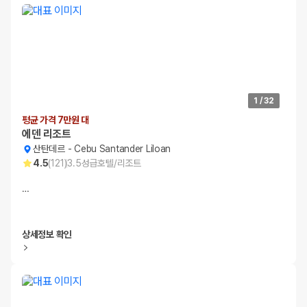
1
/
32
평균 가격 7만원 대
에덴 리조트
산탄데르
-
Cebu Santander Liloan
4.5
(
121
)
3.5
성급
호텔/리조트
…
상세정보 확인