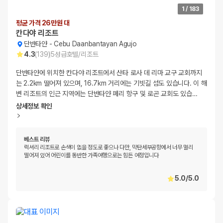
1
/
183
평균 가격 26만원 대
칸다야 리조트
단반타얀
-
Cebu Daanbantayan Agujo
4.3
(
139
)
5
성급
호텔/리조트
단반타얀에 위치한 칸다야 리조트에서 산타 로사 데 리마 교구 교회까지
는 2.2km 떨어져 있으며, 16.7km 거리에는 기빗길 섬도 있습니다. 이 해
변 리조트의 인근 지역에는 단반타얀 페리 항구 및 로곤 교회도 있습
…
상세정보 확인
베스트 리뷰
럭셔리 리조트로 손색이 없을 정도로 좋으나 다만, 막탄세부공항에서 너무 멀리
떨어져 있어 어린이를 동반한 가족여행으로는 힘든 여정입니다
5.0
/
5.0