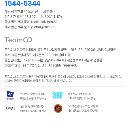
1544-5344
매일(공휴일 포함) 오전 9시 ~ 오후 6시
점심시간 오후 12시30분 ~ 1시30분 (1시간)
국내 법인·제휴 문의: feedback@tm2.kr
해외 법인·제휴 문의: global@tm2.kr
주식회사 팀오투 | 대표자: 홍성주 | 사업자등록번호: 286-88-00238
사업자정보확인
주소: 서울특별시 중구 서소문로 120 ENA센터 11층
통신판매업신고: 제2019-서울강남-04914호 | 개인정보보호책임자: 인정환
Copyright TeamO2 Co., Ltd. All rights reserved.
주식회사 팀오투는 통신판매중개자로서 카모아의 거래당사자가 아니며 상품정보, 거래조건 및
거래에 관련한 의무와 책임은 각 판매자에게 있습니다.