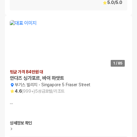
5.0
/
5.0
1
/
85
평균 가격 84만원 대
안다즈 싱가포르, 바이 하얏트
부기스 빌리지
-
Singapore 5 Fraser Street
4.6
(
999+
)
5
성급
호텔/리조트
…
상세정보 확인