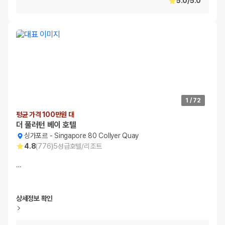
5.0
/
5.0
1
/
72
평균 가격 100만원 대
더 풀러턴 베이 호텔
싱가포르
-
Singapore 80 Collyer Quay
4.8
(
776
)
5
성급
호텔/리조트
…
상세정보 확인