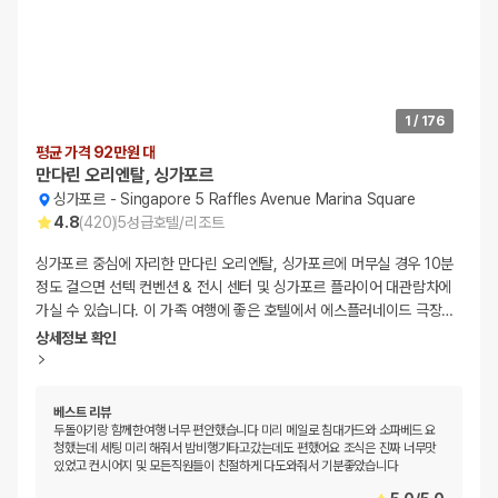
1
/
176
평균 가격 92만원 대
만다린 오리엔탈, 싱가포르
싱가포르
-
Singapore 5 Raffles Avenue Marina Square
4.8
(
420
)
5
성급
호텔/리조트
싱가포르 중심에 자리한 만다린 오리엔탈, 싱가포르에 머무실 경우 10분
정도 걸으면 선텍 컨벤션 & 전시 센터 및 싱가포르 플라이어 대관람차에
가실 수 있습니다. 이 가족 여행에 좋은 호텔에서 에스플러네이드 극장
…
상세정보 확인
베스트 리뷰
두돌아기랑 함께한여행 너무 편안했습니다 미리 메일로 침대가드와 소파베드 요
청했는데 세팅 미리 해줘서 밤비행기타고갔는데도 편했어요 조식은 진짜 너무맛
있었고 컨시어지 및 모든직원들이 친절하게 다도와줘서 기분좋았습니다