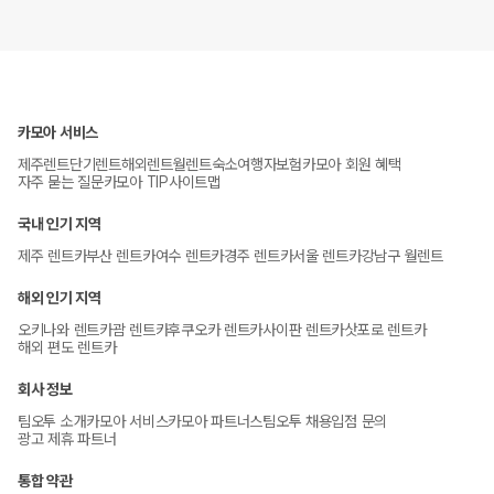
카모아 서비스
제주렌트
단기렌트
해외렌트
월렌트
숙소
여행자보험
카모아 회원 혜택
자주 묻는 질문
카모아 TIP
사이트맵
국내 인기 지역
제주 렌트카
부산 렌트카
여수 렌트카
경주 렌트카
서울 렌트카
강남구 월렌트
해외 인기 지역
오키나와 렌트카
괌 렌트카
후쿠오카 렌트카
사이판 렌트카
삿포로 렌트카
해외 편도 렌트카
회사 정보
팀오투 소개
카모아 서비스
카모아 파트너스
팀오투 채용
입점 문의
광고 제휴 파트너
통합 약관