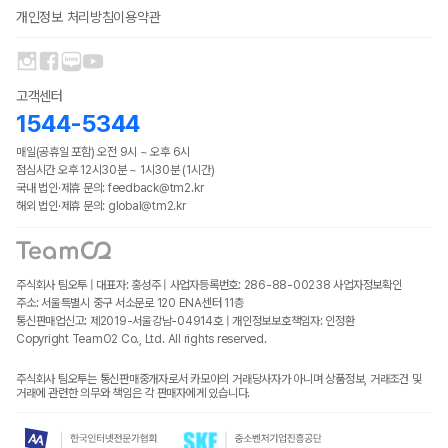
개인정보 처리방침
이용약관
고객센터
1544-5344
매일(공휴일 포함) 오전 9시 ~ 오후 6시
점심시간 오후 12시30분 ~ 1시30분 (1시간)
국내 법인·제휴 문의: feedback@tm2.kr
해외 법인·제휴 문의: global@tm2.kr
주식회사 팀오투 | 대표자: 홍성주 | 사업자등록번호: 286-88-00238
사업자정보확인
주소: 서울특별시 중구 서소문로 120 ENA센터 11층
통신판매업신고: 제2019-서울강남-04914호 | 개인정보보호책임자: 인정환
Copyright TeamO2 Co., Ltd. All rights reserved.
주식회사 팀오투는 통신판매중개자로서 카모아의 거래당사자가 아니며 상품정보, 거래조건 및
거래에 관련한 의무와 책임은 각 판매자에게 있습니다.