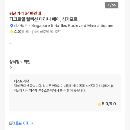
1
/
55
평균 가격 64만원 대
파크로열 컬렉션 마리나 베이, 싱가포르
싱가포르
-
Singapore 6 Raffles Boulevard Marina Square
4.8
(
999+
)
5
성급
호텔/리조트
…
상세정보 확인
베스트 리뷰
객실 컨디션 좋습니다. 상가로 연결되여 시원하게 이동할 수 있고 마리나베이 뷰
객실에서는 저녁에 분수쇼를 방에서 볼 수 있어 좋습니다.
5.0
/
5.0