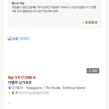
베스트 리뷰
직원들이 정말 친절해요 특히 한국인 직원분이 계셔서 소소한거 말씀드리기 편했
어요 뷰가 끝판왕입니다 일단 저흰 베이뷰라
5.0
/
5.0
1
/
241
평균 가격 172만원 대
카펠라 싱가포르
싱가포르
-
Singapore 1 The Knolls, Sentosa Island
4.7
(
587
)
5
성급
호텔/리조트
…