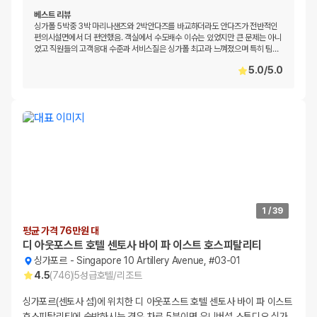
베스트 리뷰
싱가폴 5박중 3박 마리나샌즈와 2박안다즈를 바교하더라도 안다즈가 전반적인
편의시설면에서 더 편안했음. 객실에서 수도배수 이슈는 있었지만 큰 문제는 아니
었고 직원들의 고객응대 수준과 서비스질은 싱가폴 최고라 느껴졌으며 특히 팀
…
5.0
/
5.0
1
/
39
평균 가격 76만원 대
디 아웃포스트 호텔 센토사 바이 파 이스트 호스피탈리티
싱가포르
-
Singapore 10 Artillery Avenue, #03-01
4.5
(
746
)
5
성급
호텔/리조트
싱가포르(센토사 섬)에 위치한 디 아웃포스트 호텔 센토사 바이 파 이스트
호스피탈리티에 숙박하시는 경우 차로 5분이면 유니버설 스튜디오 싱가