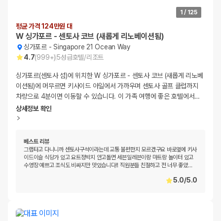
1
/
125
평균 가격 124만원 대
W 싱가포르 - 센토사 코브 (새롭게 리노베이션됨)
싱가포르
-
Singapore 21 Ocean Way
4.7
(
999+
)
5
성급
호텔/리조트
싱가포르(센토사 섬)에 위치한 W 싱가포르 - 센토사 코브 (새롭게 리노베
이션됨)에 머무르면 키사이드 아일에서 가까우며 센토사 골프 클럽까지
차량으로 4분이면 이동할 수 있습니다. 이 가족 여행에 좋은 호텔에서
…
상세정보 확인
베스트 리뷰
그랩타고 다니니까 센토사구석이라는데 교통 불편한지 모르겠구요 바로옆에 키사
이드이슬 식당가 있고 요트정박지 안고돌면 세븐일레븐이랑 마트랑 놀이터 있고
수영장 예쁘고 조식도 비싸지만 맛있습니다!! 직원분들 친절하고 전 너무 좋았
…
5.0
/
5.0