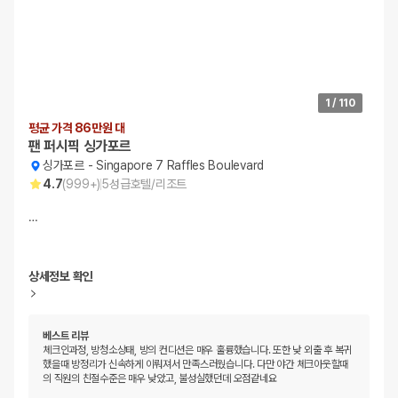
1
/
110
평균 가격 86만원 대
팬 퍼시픽 싱가포르
싱가포르
-
Singapore 7 Raffles Boulevard
4.7
(
999+
)
5
성급
호텔/리조트
…
상세정보 확인
베스트 리뷰
체크인과정, 방청소상태, 방의 컨디션은 매우 훌륭했습니다. 또한 낮 외출 후 복귀
했을때 방정리가 신속하게 이뤄져서 만족스러웠습니다. 다만 야간 체크아웃할때
의 직원의 친절수준은 매우 낮았고, 불성실했던데 오점같네요