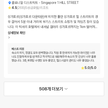
콜로니얼 디스트릭트
-
Singapore 1 HILL STREET
4.5
(
268
)
5
성급
호텔/리조트
싱가포르(싱가포르 다운타운)에 위치한 풀만 싱가포르 힐 스트리트의 경
우 걸어서 5분 이내 거리에 부기스 스트리트 쇼핑가 및 차임즈 등이 있습
니다. 이 럭셔리 호텔에서 내셔널 갤러리 싱가포르까지는 1km 떨어져
…
상세정보 확인
베스트 리뷰
숙소의 위치, 청결도 모두 완벽했습니다. 직원 중 한국어가 가능한 라이언은 너무
나도 친절하게 우릴 반겨주고 적극적으로 대응해주어 숙소의 첫 인상이 너무 훌륭
했습니다. 3층,루프탑 수영장 모두 좋았고, 헬스시설의 관리도 너무 좋았습니다.
5.0
/
5.0
508개 더보기