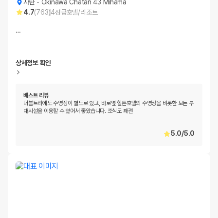
자탄
-
Okinawa Chatan 43 Mihama
4.7
(
763
)
4
성급
호텔/리조트
…
상세정보 확인
베스트 리뷰
더블트리에도 수영장이 별도로 있고, 바로옆 힐튼호텔의 수영장을 비롯한 모든 부
대시설을 이용할 수 있어서 좋았습니다. 조식도 꽤괜
5.0
/
5.0