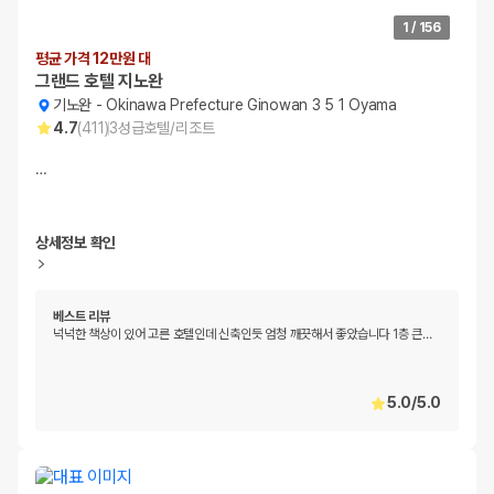
1
/
156
평균 가격 12만원 대
그랜드 호텔 지노완
기노완
-
Okinawa Prefecture Ginowan 3 5 1 Oyama
4.7
(
411
)
3
성급
호텔/리조트
…
상세정보 확인
베스트 리뷰
넉넉한 책상이 있어 고른 호텔인데 신축인듯 엄청 깨끗해서 좋았습니다 1층 큰
…
5.0
/
5.0