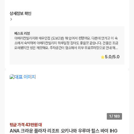
상세정보 확인
베스트 리뷰
아메리칸빌리지와 매우인접 (도보2분) 해 있어서 편했어요. 다른데 안가고 이 숙
소에서 숙박하며 아메리칸빌리지 하루일정 잡아도 좋을것 같습니다. 건물은 조금
오래됐지만 방은 깨끗해요. 주차공간이 협소해서 외부 무료주차장으로 안내 해
…
5.0
/
5.0
1
/
183
평균 가격 43만원 대
ANA 크라운 플라자 리조트 오키나와 우루마 힐스 바이 IHG