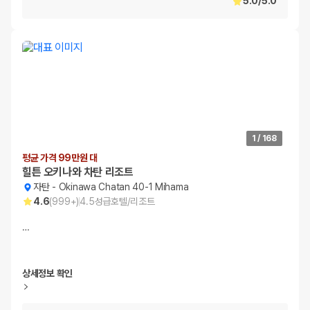
5.0
/
5.0
1
/
168
평균 가격 99만원 대
힐튼 오키나와 차탄 리조트
자탄
-
Okinawa Chatan 40-1 Mihama
4.6
(
999+
)
4.5
성급
호텔/리조트
…
상세정보 확인