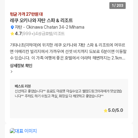
1
/
203
평균 가격 27만원 대
레쿠 오키나와 자탄 스파 & 리조트
자탄
-
Okinawa Chatan 34-2 Mihama
4.7
(
999+
)
4
성급
호텔/리조트
기타나초(미하마)에 위치한 레쿠 오키나와 자탄 스파 & 리조트에 머무르
면 아메리칸 빌리지에서 가까우며 선셋 비치까지 도보로 6분이면 이동할
수 있습니다. 이 가족 여행에 좋은 호텔에서 아라하 해변까지는 2.1km
…
상세정보 확인
베스트 리뷰
신선하고 좋았습니다^^ 음료도 마음껏 마실수있고 웰컴드링크의라떼가 맛있었습
니다^^ 주차도 하기 쉬웠고 객실, 화장실 다 깨끗하고 좋았습니다^^
5.0
/
5.0