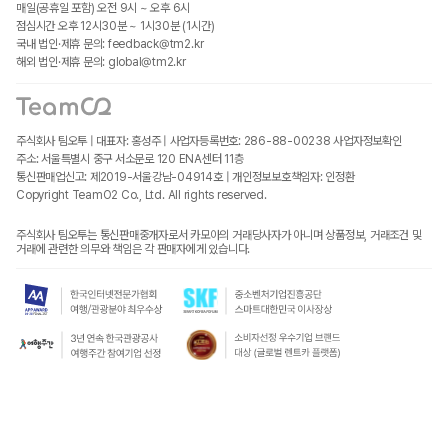
매일(공휴일 포함) 오전 9시 ~ 오후 6시
점심시간 오후 12시30분 ~ 1시30분 (1시간)
국내 법인·제휴 문의: feedback@tm2.kr
해외 법인·제휴 문의: global@tm2.kr
주식회사 팀오투 | 대표자: 홍성주 | 사업자등록번호: 286-88-00238
사업자정보확인
주소: 서울특별시 중구 서소문로 120 ENA센터 11층
통신판매업신고: 제2019-서울강남-04914호 | 개인정보보호책임자: 인정환
Copyright TeamO2 Co., Ltd. All rights reserved.
주식회사 팀오투는 통신판매중개자로서 카모아의 거래당사자가 아니며 상품정보, 거래조건 및
거래에 관련한 의무와 책임은 각 판매자에게 있습니다.