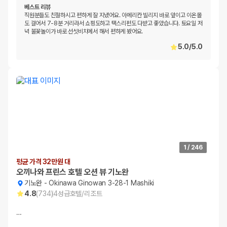
베스트 리뷰
직원분들도 친절하시고 편하게 잘 지냈어요. 아메리칸 빌리지 바로 앞이고 이온몰
도 걸어서 7-8분 거리라서 쇼핑도하고 택스리펀도 다받고 좋았습니다. 토요일 저
녁 불꽃놀이가 바로 선셋비치에서 해서 편하게 봤어요.
5.0
/
5.0
1
/
246
평균 가격 32만원 대
오끼나와 프린스 호텔 오션 뷰 기노완
기노완
-
Okinawa Ginowan 3-28-1 Mashiki
4.8
(
734
)
4
성급
호텔/리조트
…