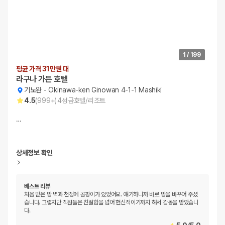
1
/
199
평균 가격 31만원 대
라구나 가든 호텔
기노완
-
Okinawa-ken Ginowan 4-1-1 Mashiki
4.5
(
999+
)
4
성급
호텔/리조트
…
상세정보 확인
베스트 리뷰
처음 받은 방 벽과 천정에 곰팡이가 있었어요. 얘기하니까 바로 방을 바꾸어 주셨
습니다. 그렿지만 직원들은 친절함을 넘어 헌신적이기까지 해서 감동을 받았습니
다.