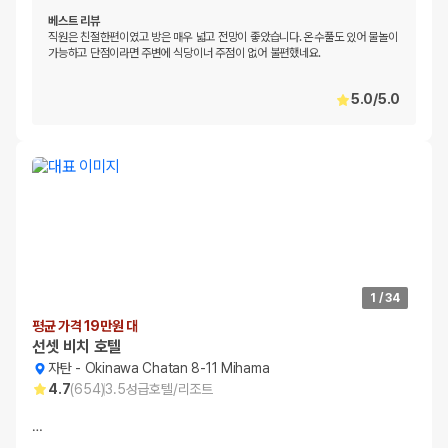
베스트 리뷰
직원은 친절한편이였고 방은 매우 넓고 전망이 좋았습니다. 온수풀도 있어 물놀이
가능하고 단점이라면 주변에 식당이너 주점이 없어 불편했네요.
5.0
/
5.0
1
/
34
평균 가격 19만원 대
선셋 비치 호텔
자탄
-
Okinawa Chatan 8-11 Mihama
4.7
(
654
)
3.5
성급
호텔/리조트
…