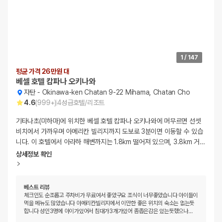
1
/
147
평균 가격 26만원 대
베셀 호텔 캄파나 오키나와
자탄
-
Okinawa-ken Chatan 9-22 Mihama, Chatan Cho
4.6
(
999+
)
4
성급
호텔/리조트
기타나초(미하마)에 위치한 베셀 호텔 캄파나 오키나와에 머무르면 선셋
비치에서 가까우며 아메리칸 빌리지까지 도보로 3분이면 이동할 수 있습
니다. 이 호텔에서 아라하 해변까지는 1.8km 떨어져 있으며, 3.8km 거
…
상세정보 확인
베스트 리뷰
체크인도 순조롭고 주차비가 무료여서 좋았구요 조식이 너무좋았습니다 아이들이
먹을 메뉴도 많았습니다 아메리칸빌리지에서 이만한 좋은 위치의 숙소는 없는듯
합니다 성인3명에 아이가있어서 침대가3개가있어 좀좁은감은 있는듯했으나
…