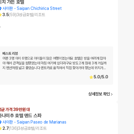
비치 가든 호텔
사이판
-
Saipan Chichirica Street
3.5
(
59
)
3
성급
호텔/리조트
…
베스트 리뷰
어른 3명 아이 6명으로 아이들이 많은 여행이였는데요 호텔은 방을 여러개 잡아
야 해서 큰객실을 원했었는데 마침 여기에 있더라구요 방도 2개 침대 3개 거실까
지 펜션처럼 넓고 좋았습니다 렌트카로 움직여서 직접 찾아가야 했는데 위치가
…
5.0
/
5.0
상세정보 확인
평균 가격 39만원 대
하나미추 호텔 앤드 스파
사이판
-
Saipan Paseo de Marianas
2.7
(
136
)
3
성급
호텔/리조트