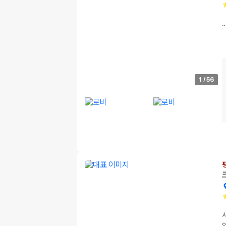
1
/
56