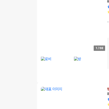
1
/
98