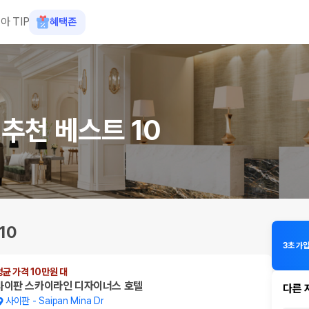
아 TIP
혜택존
추천 베스트 10
10
3초 가
평균 가격 10만원 대
사이판 스카이라인 디자이너스 호텔
다른 
사이판
-
Saipan Mina Dr