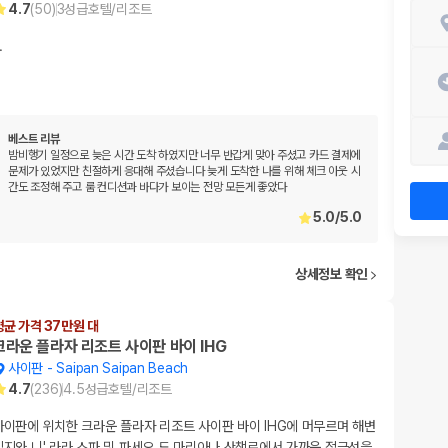
4.7
(
50
)
3
성급
호텔/리조트
…
베스트 리뷰
밤비행기 일정으로 늦은 시간 도착 하였지만 너무 반갑게 맞아 주셨고 카드 결제에
문제가 있었지만 친절하게 응대해 주셨습니다 늦게 도착한 나를 위해 체크 아웃 시
간도 조정해 주고 룸 컨디션과 바다가 보이는 전망 모든게 좋았다
5.0
/
5.0
상세정보 확인
평균 가격 37만원 대
크라운 플라자 리조트 사이판 바이 IHG
사이판
-
Saipan Saipan Beach
4.7
(
236
)
4.5
성급
호텔/리조트
사이판에 위치한 크라운 플라자 리조트 사이판 바이 IHG에 머무르며 해변
입지와 니' 라라 스파 및 파세오 드 마리아나 산책로에서 가까운 접근성을