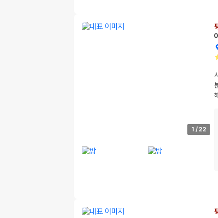
1
/
22