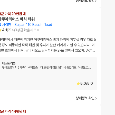
상세정보 확인
평균 가격 29만원 대
아쿠아리어스 비치 타워
사이판
-
Saipan 110 Beach Road
4.1
(
214
)
3
성급
호텔/리조트
사이판에서 해변에 위치한 아쿠아리어스 비치 타워에 머무실 경우 차로 5
분 정도 이동하면 팍팍 해변 및 우나이 찰란 키야에 가실 수 있습니다. 이
해변 호텔에서 F.M. 팔라시오스 필드까지는 2km 떨어져 있으며, 3km
…
베스트 리뷰
투베드룸에서 2가족이 숙박했습니다. 공간이 정말 넓어서 좋았어요. 거실도 크
…
5.0
/
5.0
상세정보 확인
평균 가격 44만원 대