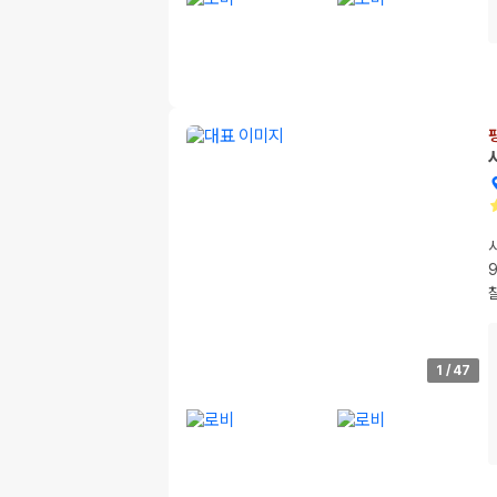
1
/
47