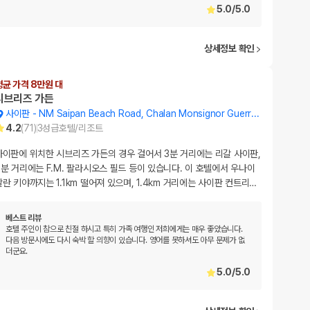
5.0
/
5.0
상세정보 확인
평균 가격 8만원 대
시브리즈 가든
사이판
-
NM Saipan Beach Road, Chalan Monsignor Guerreo St
4.2
(
71
)
3
성급
호텔/리조트
사이판에 위치한 시브리즈 가든의 경우 걸어서 3분 거리에는 리갈 사이판,
9분 거리에는 F.M. 팔라시오스 필드 등이 있습니다. 이 호텔에서 우나이
찰란 키야까지는 1.1km 떨어져 있으며, 1.4km 거리에는 사이판 컨트리
…
베스트 리뷰
호텔 주인이 참으로 친절 하시고 특히 가족 여행인 저희에게는 매우 좋았습니다.
다음 방문시에도 다시 숙박 할 의향이 있습니다. 영어를 못하셔도 아무 문제가 없
더군요.
5.0
/
5.0