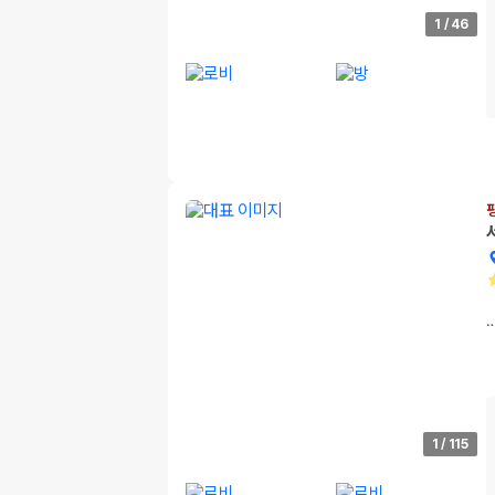
1
/
46
1
/
115