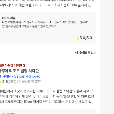
누려보세요. 이 해변 호텔에서 마이크로 비치까지는 0.3km 떨어져 있
…
베스트 리뷰
다른 호텔들과 다르게 한국 요리가 하나도 없고 한국 노래도 안 들리고 한국어도
안 들려서 온전히 여행온 기분을 느낄수 있었어요
5.0
/
5.0
상세정보 확인
평균 가격 34만원 대
아쿠아 리조트 클럽 사이판
사이판
-
Saipan Achugao
4.5
(
762
)
4
성급
호텔/리조트
사이판에서 바닷가에 위치한 아쿠아 리조트 클럽 사이판의 경우 차로 15
분 이내 거리에 만세 절벽 및 마이크로 비치 등이 있습니다. 이 해변 호텔
에서 그로토까지는 10km 떨어져 있으며, 10.3km 거리에는 새섬도 있
…