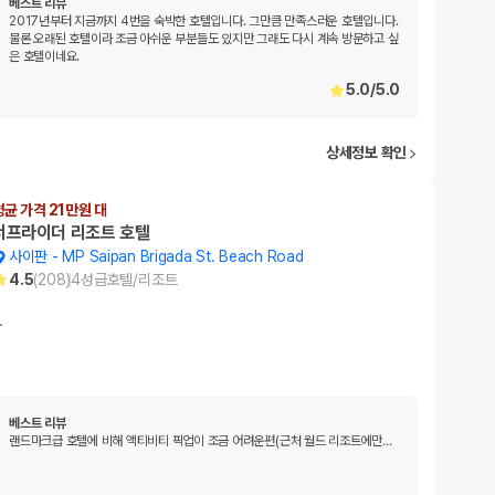
베스트 리뷰
2017년부터 지금까지 4번을 숙박한 호텔입니다. 그만큼 만족스러운 호텔입니다.
물론 오래된 호텔이라 조금 아쉬운 부분들도 있지만 그래도 다시 계속 방문하고 싶
은 호텔이네요.
5.0
/
5.0
상세정보 확인
평균 가격 21만원 대
서프라이더 리조트 호텔
사이판
-
MP Saipan Brigada St. Beach Road
4.5
(
208
)
4
성급
호텔/리조트
…
베스트 리뷰
랜드마크급 호텔에 비해 액티비티 픽업이 조금 어려운편(근처 월드 리조트에만
…