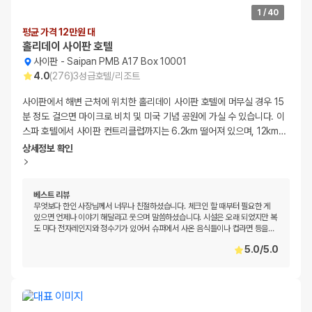
1
/
40
평균 가격 12만원 대
홀리데이 사이판 호텔
사이판
-
Saipan PMB A17 Box 10001
4.0
(
276
)
3
성급
호텔/리조트
사이판에서 해변 근처에 위치한 홀리데이 사이판 호텔에 머무실 경우 15
분 정도 걸으면 마이크로 비치 및 미국 기념 공원에 가실 수 있습니다. 이
스파 호텔에서 사이판 컨트리클럽까지는 6.2km 떨어져 있으며, 12km
…
상세정보 확인
베스트 리뷰
무엇보다 한인 사장님께서 너무나 친절하셨습니다. 체크인 할 때부터 필요한 게
있으면 언제나 이야기 해달라고 웃으며 말씀하셨습니다. 시설은 오래 되었지만 복
도 마다 전자레인지와 정수기가 있어서 슈퍼에서 사온 음식들이나 컵라면 등을
…
5.0
/
5.0