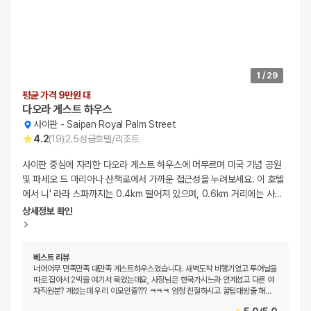
1
/
29
평균 가격 9만원 대
다오라 게스트 하우스
사이판
-
Saipan Royal Palm Street
4.2
(
19
)
2.5
성급
호텔/리조트
사이판 중심에 자리한 다오라 게스트 하우스에 머무르며 미국 기념 공원
및 파세오 드 마리아나 산책로에서 가까운 접근성을 누려보세요. 이 호텔
에서 니' 라라 스파까지는 0.4km 떨어져 있으며, 0.6km 거리에는 사
…
상세정보 확인
베스트 리뷰
너어어무 만족만족 대만족 게스트하우스였습니다. 새벽도착 비행기였고 투어날을
따로 잡아서 2박을 여기서 묵었는데요, 사장님은 한국가시느라 안계셨고 다른 여
자직원분? 계셨는데 우리 이모인줄??? ㅋㅋㅋ 엄청 친절하시고 꿀팁대방출 해
…