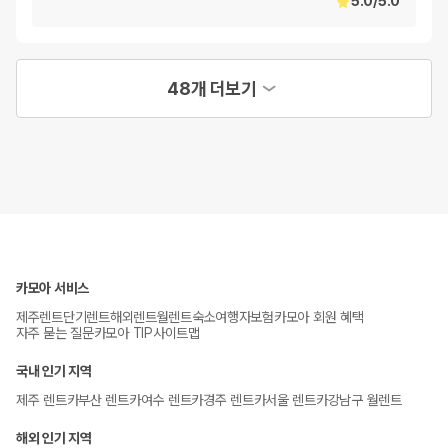
5.0
/
5.0
48개 더보기
카모아 서비스
제주렌트
단기렌트
해외렌트
월렌트
숙소
여행자보험
카모아 회원 혜택
자주 묻는 질문
카모아 TIP
사이트맵
국내 인기 지역
제주 렌트카
부산 렌트카
여수 렌트카
경주 렌트카
서울 렌트카
강남구 월렌트
해외 인기 지역