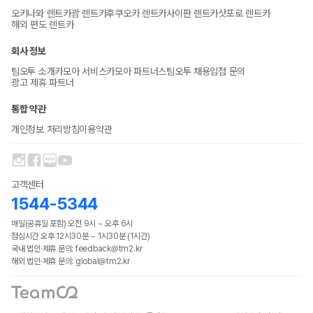
오키나와 렌트카
괌 렌트카
후쿠오카 렌트카
사이판 렌트카
삿포로 렌트카
해외 편도 렌트카
회사 정보
팀오투 소개
카모아 서비스
카모아 파트너스
팀오투 채용
입점 문의
광고 제휴 파트너
통합 약관
개인정보 처리방침
이용약관
고객센터
1544-5344
매일(공휴일 포함) 오전 9시 ~ 오후 6시
점심시간 오후 12시30분 ~ 1시30분 (1시간)
국내 법인·제휴 문의: feedback@tm2.kr
해외 법인·제휴 문의: global@tm2.kr