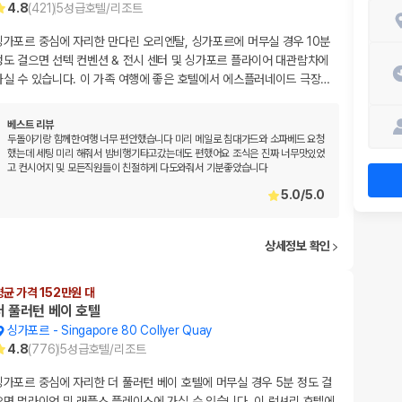
4.8
(
421
)
5
성급
호텔/리조트
싱가포르 중심에 자리한 만다린 오리엔탈, 싱가포르에 머무실 경우 10분
정도 걸으면 선텍 컨벤션 & 전시 센터 및 싱가포르 플라이어 대관람차에
가실 수 있습니다. 이 가족 여행에 좋은 호텔에서 에스플러네이드 극장
…
베스트 리뷰
두돌아기랑 함께한여행 너무 편안했습니다 미리 메일로 침대가드와 소파베드 요청
했는데 세팅 미리 해줘서 밤비행기타고갔는데도 편했어요 조식은 진짜 너무맛있었
고 컨시어지 및 모든직원들이 친절하게 다도와줘서 기분좋았습니다
5.0
/
5.0
상세정보 확인
평균 가격 152만원 대
더 풀러턴 베이 호텔
싱가포르
-
Singapore 80 Collyer Quay
4.8
(
776
)
5
성급
호텔/리조트
싱가포르 중심에 자리한 더 풀러턴 베이 호텔에 머무실 경우 5분 정도 걸
으면 멀라이언 및 래플스 플레이스에 가실 수 있습니다. 이 럭셔리 호텔에