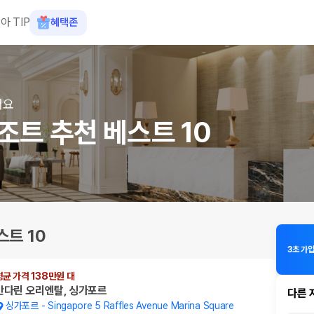
아 TIP
혜택존
어요
조트 추천 베스트 10
트 10
3초 가
평균 가격 138만원 대
만다린 오리엔탈, 싱가포르
다른 
싱가포르
-
Singapore 5 Raffles Avenue Marina Square