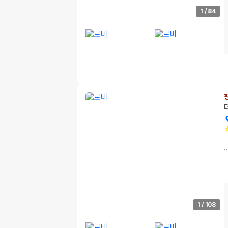
1
/
84
1
/
108