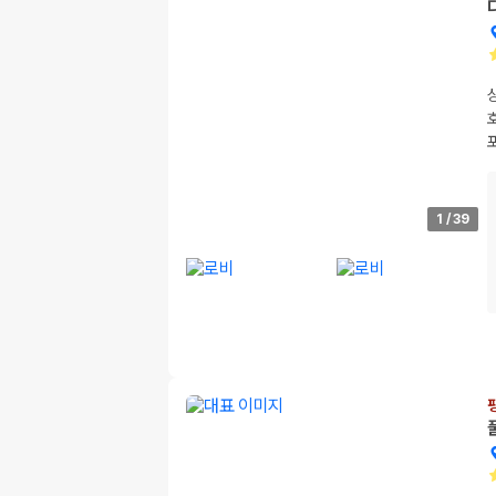
1
/
39