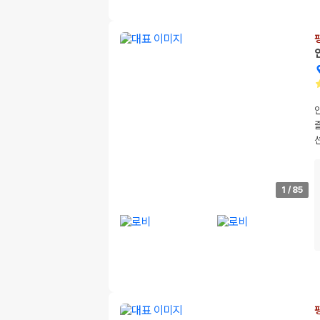
1
/
85