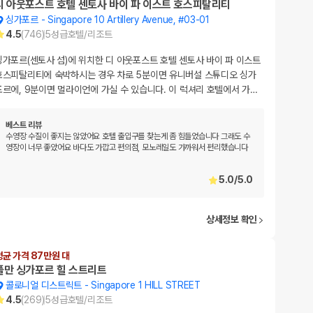
디 아웃포스트 호텔 센토사 바이 파 이스트 호스피탈리티
싱가포르
-
Singapore 10 Artillery Avenue, #03-01
4.5
(
746
)
5
성급
호텔/리조트
싱가포르(센토사 섬)에 위치한 디 아웃포스트 호텔 센토사 바이 파 이스트
호스피탈리티에 숙박하시는 경우 차로 5분이면 유니버설 스튜디오 싱가
포르에, 9분이면 멀라이언에 가실 수 있습니다. 이 럭셔리 호텔에서 가
…
베스트 리뷰
수영장 수질이 좋지는 않았어요 호텔 출입구를 찾는게 좀 힘들었습니다 그래도 수
영장이 너무 좋았어요 바다도 가깝고 편의점, 모노레일도 가까워서 편리했습니다
5.0
/
5.0
상세정보 확인
평균 가격 87만원 대
풀만 싱가포르 힐 스트리트
콜로니얼 디스트릭트
-
Singapore 1 HILL STREET
4.5
(
269
)
5
성급
호텔/리조트