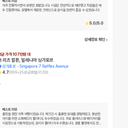
베스트 리뷰
아주 전통적이면서 유명한 호텔입니다. 시설은 전반적으로 깨끗했고 직원들은 매
우 친절했어요. 호텔에서 제공한 크레딧으로 음식을 맘편히 즐길 수 있었습니다
5.0
/
5.0
상세정보 확인
평균 가격 107만원 대
더 리츠 칼튼, 밀레니아 싱가포르
싱가포르
-
Singapore 7 Raffles Avenue
4.7
(
999+
)
5
성급
호텔/리조트
…
베스트 리뷰
출장을 겸한 가족 여행이었습니다. 체크인 시 훌륭한 응대를 경험하였고, 동반한
아이를 위한 소파베드의 퀄리티도 우수하였습니다. 주로 룸서비스와 베이커리를
식음장으로 이용하였는데, 음식의 퀄리티가 우수했습니다. 호텔 풀장에서도 만
…