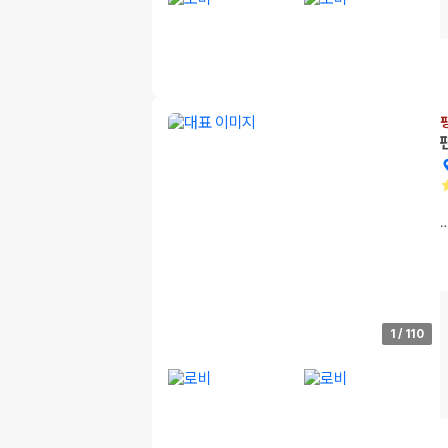
1
/
110