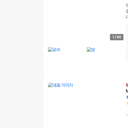
1
/
90