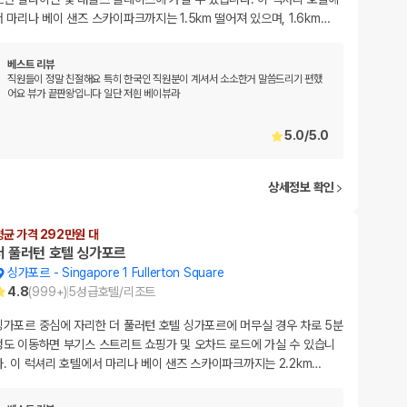
서 마리나 베이 샌즈 스카이파크까지는 1.5km 떨어져 있으며, 1.6km
…
베스트 리뷰
직원들이 정말 친절해요 특히 한국인 직원분이 계셔서 소소한거 말씀드리기 편했
어요 뷰가 끝판왕입니다 일단 저흰 베이뷰라
5.0
/
5.0
상세정보 확인
평균 가격 292만원 대
더 풀러턴 호텔 싱가포르
싱가포르
-
Singapore 1 Fullerton Square
4.8
(
999+
)
5
성급
호텔/리조트
싱가포르 중심에 자리한 더 풀러턴 호텔 싱가포르에 머무실 경우 차로 5분
정도 이동하면 부기스 스트리트 쇼핑가 및 오차드 로드에 가실 수 있습니
다. 이 럭셔리 호텔에서 마리나 베이 샌즈 스카이파크까지는 2.2km
…