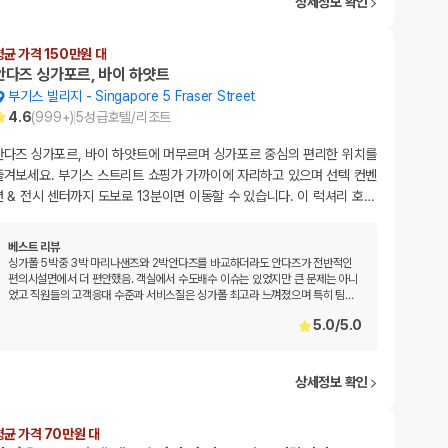
상세정보 확인
평균 가격 150만원 대
안다즈 싱가포르, 바이 하얏트
부기스 빌리지
-
Singapore 5 Fraser Street
4.6
(
999+
)
5
성급
호텔/리조트
안다즈 싱가포르, 바이 하얏트에 머무르며 싱가포르 중심의 편리한 위치를
즐겨보세요. 부기스 스트리트 쇼핑가 가까이에 자리하고 있으며 선텍 컨벤
션 & 전시 센터까지 도보로 13분이면 이동할 수 있습니다. 이 럭셔리 호
…
베스트 리뷰
싱가폴 5박중 3박 마리나샌즈와 2박안다즈를 바교하더라도 안다즈가 전반적인
편의시설면에서 더 편안했음. 객실에서 수도배수 이슈는 있었지만 큰 문제는 아니
었고 직원들의 고객응대 수준과 서비스질은 싱가폴 최고라 느껴졌으며 특히 팀
…
5.0
/
5.0
상세정보 확인
평균 가격 70만원 대