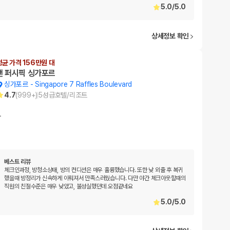
5.0
/
5.0
상세정보 확인
평균 가격 156만원 대
팬 퍼시픽 싱가포르
싱가포르
-
Singapore 7 Raffles Boulevard
4.7
(
999+
)
5
성급
호텔/리조트
…
베스트 리뷰
체크인과정, 방청소상태, 방의 컨디션은 매우 훌륭했습니다. 또한 낮 외출 후 복귀
했을때 방정리가 신속하게 이뤄져서 만족스러웠습니다. 다만 야간 체크아웃할때의
직원의 친절수준은 매우 낮았고, 불성실했던데 오점같네요
5.0
/
5.0