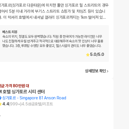
싱가포르(싱가포르 다운타운)에 위치한 풀만 싱가포르 힐 스트리트의 경우
걸어서 5분 이내 거리에 부기스 스트리트 쇼핑가 및 차임즈 등이 있습니
다. 이 럭셔리 호텔에서 내셔널 갤러리 싱가포르까지는 1km 떨어져 있
…
베스트 리뷰
숙소의 위치, 청결도 모두 완벽했습니다. 직원 중 한국어가 가능한 라이언은 너무
나도 친절하게 우릴 반겨주고 적극적으로 대응해주어 숙소의 첫 인상이 너무 훌륭
했습니다. 3층,루프탑 수영장 모두 좋았고, 헬스시설의 관리도 너무 좋았습니다.
5.0
/
5.0
상세정보 확인
평균 가격 80만원 대
M 호텔 싱가포르 시티 센터
싱가포르
-
Singapore 81 Anson Road
4.4
(
999+
)
4.5
성급
호텔/리조트
…