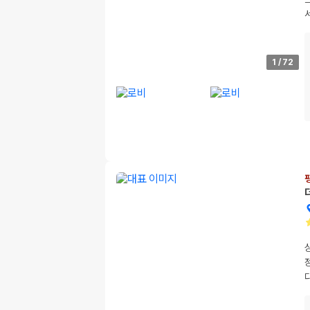
1
/
72