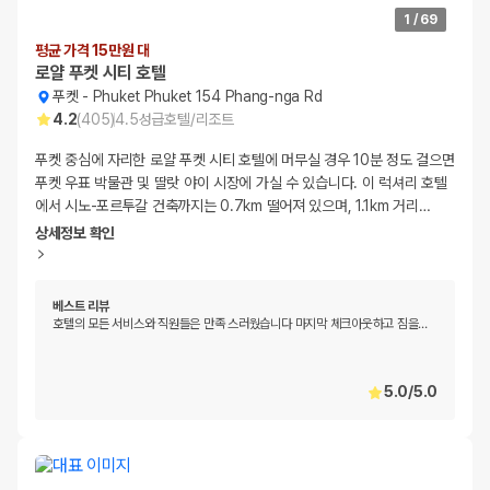
1
/
69
평균 가격 15만원 대
로얄 푸켓 시티 호텔
푸켓
-
Phuket Phuket 154 Phang-nga Rd
4.2
(
405
)
4.5
성급
호텔/리조트
푸켓 중심에 자리한 로얄 푸켓 시티 호텔에 머무실 경우 10분 정도 걸으면
푸켓 우표 박물관 및 딸랏 야이 시장에 가실 수 있습니다. 이 럭셔리 호텔
에서 시노-포르투갈 건축까지는 0.7km 떨어져 있으며, 1.1km 거리
…
상세정보 확인
베스트 리뷰
호텔의 모든 서비스와 직원들은 만족 스러웠습니다 마지막 체크아웃하고 짐을
…
5.0
/
5.0