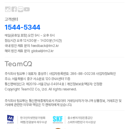
고객센터
1544-5344
매일(공휴일 포함) 오전 9시 ~ 오후 6시
점심시간 오후 12시30분 ~ 1시30분 (1시간)
국내 법인·제휴 문의: feedback@tm2.kr
해외 법인·제휴 문의: global@tm2.kr
주식회사 팀오투 | 대표자: 홍성주 | 사업자등록번호: 286-88-00238
사업자정보확인
주소: 서울특별시 중구 서소문로 120 ENA센터 11층
통신판매업신고: 제2019-서울강남-04914호 | 개인정보보호책임자: 인정환
Copyright TeamO2 Co., Ltd. All rights reserved.
주식회사 팀오투는 통신판매중개자로서 카모아의 거래당사자가 아니며 상품정보, 거래조건 및
거래에 관련한 의무와 책임은 각 판매자에게 있습니다.