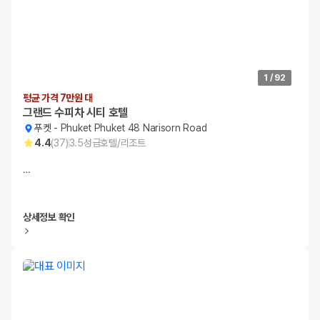
1
/
92
평균 가격 7만원 대
그랜드 수피차 시티 호텔
푸켓
-
Phuket Phuket 48 Narisorn Road
4.4
(
37
)
3.5
성급
호텔/리조트
…
상세정보 확인