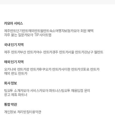
카모아 서비스
제주렌트
단기렌트
해외렌트
월렌트
숙소
여행자보험
카모아 회원 혜택
자주 묻는 질문
카모아 TIP
사이트맵
국내 인기 지역
제주 렌트카
부산 렌트카
여수 렌트카
경주 렌트카
서울 렌트카
강남구 월렌트
해외 인기 지역
오키나와 렌트카
괌 렌트카
후쿠오카 렌트카
사이판 렌트카
삿포로 렌트카
해외 편도 렌트카
회사 정보
팀오투 소개
카모아 서비스
카모아 파트너스
팀오투 채용
입점 문의
광고 제휴 파트너
통합 약관
개인정보 처리방침
이용약관