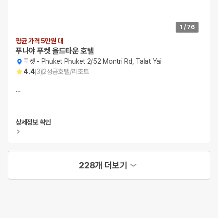
1
/
76
평균 가격 5만원 대
푸나야 푸켓 올드타운 호텔
푸켓
-
Phuket Phuket 2/52 Montri Rd, Talat Yai
4.4
(
3
)
2
성급
호텔/리조트
…
상세정보 확인
228개 더보기