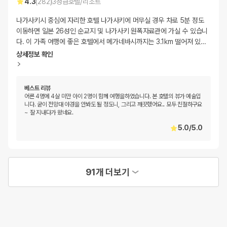
4.3
(
282
)
3
성급
호텔/리조트
나가사키시 중심에 자리한 호텔 나가사키에 머무실 경우 차로 5분 정도
이동하면 일본 26성인 순교지 및 나가사키 원폭자료관에 가실 수 있습니
다. 이 가족 여행에 좋은 호텔에서 메가네바시까지는 3.1km 떨어져 있
…
상세정보 확인
베스트 리뷰
어른 4명에 4살 미만 아이 2명이 함께 여행을하였습니다. 본 호텔의 뷰가 예술입
니다. 굳이 전망대 야경을 안봐도 될 정도니, 그리고 깨끗했어요.. 모두 친절하구요
~ 잘 지내다가 왔네요.
5.0
/
5.0
91개 더보기