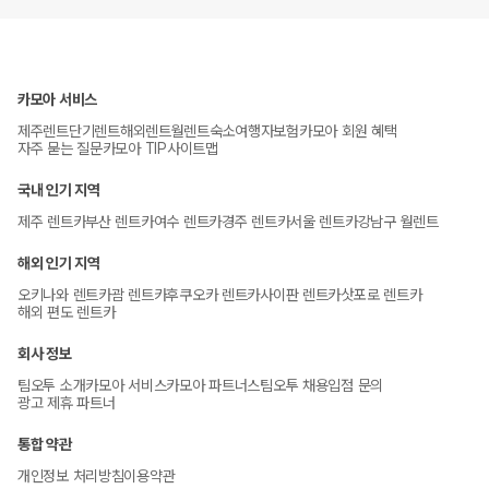
카모아 서비스
제주렌트
단기렌트
해외렌트
월렌트
숙소
여행자보험
카모아 회원 혜택
자주 묻는 질문
카모아 TIP
사이트맵
국내 인기 지역
제주 렌트카
부산 렌트카
여수 렌트카
경주 렌트카
서울 렌트카
강남구 월렌트
해외 인기 지역
오키나와 렌트카
괌 렌트카
후쿠오카 렌트카
사이판 렌트카
삿포로 렌트카
해외 편도 렌트카
회사 정보
팀오투 소개
카모아 서비스
카모아 파트너스
팀오투 채용
입점 문의
광고 제휴 파트너
통합 약관
개인정보 처리방침
이용약관