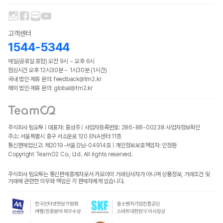
고객센터
1544-5344
매일(공휴일 포함) 오전 9시 ~ 오후 6시
점심시간 오후 12시30분 ~ 1시30분 (1시간)
국내 법인·제휴 문의: feedback@tm2.kr
해외 법인·제휴 문의: global@tm2.kr
주식회사 팀오투 | 대표자: 홍성주 | 사업자등록번호: 286-88-00238
사업자정보확인
주소: 서울특별시 중구 서소문로 120 ENA센터 11층
통신판매업신고: 제2019-서울강남-04914호 | 개인정보보호책임자: 인정환
Copyright TeamO2 Co., Ltd. All rights reserved.
주식회사 팀오투는 통신판매중개자로서 카모아의 거래당사자가 아니며 상품정보, 거래조건 및
거래에 관련한 의무와 책임은 각 판매자에게 있습니다.