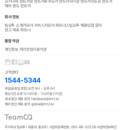
오키나와 렌트카
괌 렌트카
후쿠오카 렌트카
사이판 렌트카
삿포로 렌트카
해외 편도 렌트카
회사 정보
팀오투 소개
카모아 서비스
카모아 파트너스
팀오투 채용
입점 문의
광고 제휴 파트너
통합 약관
개인정보 처리방침
이용약관
고객센터
1544-5344
매일(공휴일 포함) 오전 9시 ~ 오후 6시
점심시간 오후 12시30분 ~ 1시30분 (1시간)
국내 법인·제휴 문의: feedback@tm2.kr
해외 법인·제휴 문의: global@tm2.kr
주식회사 팀오투 | 대표자: 홍성주 | 사업자등록번호: 286-88-00238
사업자정보확인