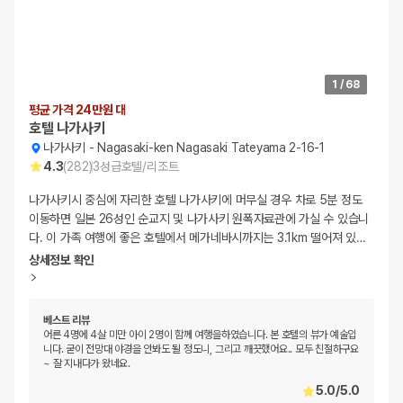
1
/
68
평균 가격 24만원 대
호텔 나가사키
나가사키
-
Nagasaki-ken Nagasaki Tateyama 2-16-1
4.3
(
282
)
3
성급
호텔/리조트
나가사키시 중심에 자리한 호텔 나가사키에 머무실 경우 차로 5분 정도
이동하면 일본 26성인 순교지 및 나가사키 원폭자료관에 가실 수 있습니
다. 이 가족 여행에 좋은 호텔에서 메가네바시까지는 3.1km 떨어져 있
…
상세정보 확인
베스트 리뷰
어른 4명에 4살 미만 아이 2명이 함께 여행을하였습니다. 본 호텔의 뷰가 예술입
니다. 굳이 전망대 야경을 안봐도 될 정도니, 그리고 깨끗했어요.. 모두 친절하구요
~ 잘 지내다가 왔네요.
5.0
/
5.0