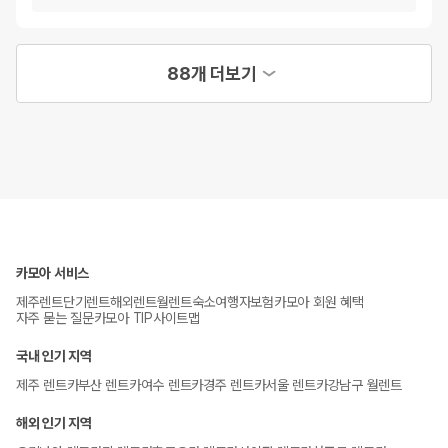
88개 더보기
카모아 서비스
제주렌트
단기렌트
해외렌트
월렌트
숙소
여행자보험
카모아 회원 혜택
자주 묻는 질문
카모아 TIP
사이트맵
국내 인기 지역
제주 렌트카
부산 렌트카
여수 렌트카
경주 렌트카
서울 렌트카
강남구 월렌트
해외 인기 지역