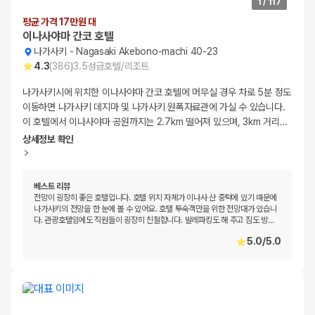
1
/
117
평균 가격 17만원 대
이나사야마 간코 호텔
나가사키
-
Nagasaki Akebono-machi 40-23
4.3
(
386
)
3.5
성급
호텔/리조트
나가사키시에 위치한 이나사야마 간코 호텔에 머무실 경우 차로 5분 정도
이동하면 나가사키 데지마 및 나가사키 원폭자료관에 가실 수 있습니다.
이 호텔에서 이나사야마 공원까지는 2.7km 떨어져 있으며, 3km 거리
…
상세정보 확인
베스트 리뷰
전망이 굉장히 좋은 호텔입니다. 호텔 위치 자체가 이나사 산 중턱에 있기 때문에
나가사키의 전망을 한 눈에 볼 수 있어요. 호텔 투숙객만을 위한 전망대가 있습니
다. 관광호텔임에도 직원들이 굉장히 친절합니다. 발레파킹도 해 주고 짐도 방
…
5.0
/
5.0