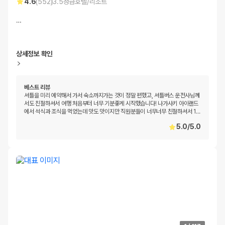
4.6
(
552
)
3.5
성급
호텔/리조트
…
상세정보 확인
베스트 리뷰
셔틀을 미리 예약해서 가서 숙소까지가는 것이 정말 편했고, 셔틀버스 운전사님께
서도 친절하셔서 여행 처음부터 너무 기분좋게 시작했습니다! 나가사키 아이랜드
에서 석식과 조식을 먹었는데 맛도 맛이지만 직원분들이 너무너무 친절하셔서 1
…
5.0
/
5.0