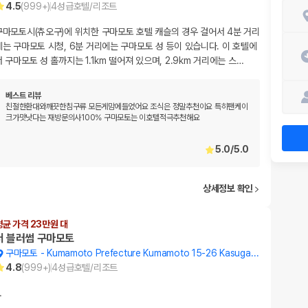
4.5
(
999+
)
4
성급
호텔/리조트
구마모토시(츄오구)에 위치한 구마모토 호텔 캐슬의 경우 걸어서 4분 거리
에는 구마모토 시청, 6분 거리에는 구마모토 성 등이 있습니다. 이 호텔에
서 구마모토 성 홀까지는 1.1km 떨어져 있으며, 2.9km 거리에는 스
…
베스트 리뷰
친절한환대와깨끗한침구류 모든게맘에들었어요 조식은 정말추천이요 특히팬케이
크가맛낫다는 재방문의사100% 구마모토는 이호텔적극추천해요
5.0
/
5.0
상세정보 확인
평균 가격 23만원 대
더 블러썸 구마모토
구마모토
-
Kumamoto Prefecture Kumamoto 15-26 Kasuga 3-chome, Nishi-ku
4.8
(
999+
)
4
성급
호텔/리조트
…