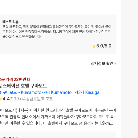
베스트 리뷰
객실 깨끗하고, 직원 분들이 친절하고 유능했으며 구마모토는 물이 참 좋아서 굳이
온천이 아니어도 괜찮겠다 생각했습니다. JR큐슈에 대한 인상 자체가 전반적으로
좋아질 정도로 만족했습니다.
5.0
/
5.0
상세정보 확인
평균 가격 22만원 대
원 스테이션 호텔 구마모토
구마모토
-
Kumamoto-ken Kumamoto 1-13-1 Kasuga
4.4
(
999+
)
4
성급
호텔/리조트
구마모토시(니시구)에 위치한 원 스테이션 호텔 구마모토에 머무르면 구마
모토역 관광객 안내소에서 가까우며 아뮤플라자 구마모토까지 도보로 4
분이면 이동할 수 있습니다. 이 호텔에서 구마모토 성 홀까지는 1.9km
…