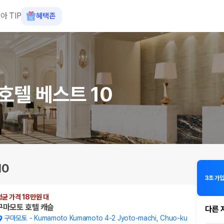
아 TIP
혜택존
호텔 베스트 10
10
3초 가
평균 가격 18만원 대
구마모토 호텔 캐슬
다른 
구마모토
-
Kumamoto Kumamoto 4-2 Jyoto-machi, Chuo-ku