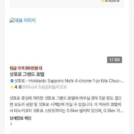
5.0
/
5.0
1
/
133
평균 가격 86만원 대
삿포로 그랜드 호텔
삿포로
-
Hokkaido Sapporo Nishi 4-chome 1-jo Kita Chuo-ku
4.6
(
999+
)
4.5
성급
호텔/리조트
삿포로 중심에 자리한 삿포로 그랜드 호텔에 머무실 경우 5분 정도 걸으
면 오도리 공원 및 삿포로 시계탑에 가실 수 있습니다. 이 럭셔리 호텔에
서 타누키코지 삿포로 스트릿까지는 0.6km 떨어져 있으며, 0.9km 거
…
상세정보 확인