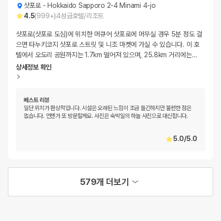
삿포로
-
Hokkaido Sapporo 2-4 Minami 4-jo
4.5
(
999+
)
4
성급
호텔/리조트
삿포로(삿포로 도심)에 위치한 머큐어 삿포로에 머무실 경우 5분 정도 걸
으면 타누키코지 삿포로 스트릿 및 니조 마켓에 가실 수 있습니다. 이 호
텔에서 오도리 공원까지는 1.7km 떨어져 있으며, 25.8km 거리에는
…
상세정보 확인
베스트 리뷰
일단 위치가 환상적입니다. 시설은 오래된 느낌이 조금 들긴하지만 불편한 점은
없습니다. 언젠가 또 방문할게요. 사진은 숙박일의 하늘 사진으로 대신합니다.
5.0
/
5.0
579개 더보기