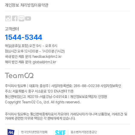
개인정보 처리방침
이용약관
고객센터
1544-5344
매일(공휴일 포함) 오전 9시 ~ 오후 6시
점심시간 오후 12시30분 ~ 1시30분 (1시간)
국내 법인·제휴 문의: feedback@tm2.kr
해외 법인·제휴 문의: global@tm2.kr
주식회사 팀오투 | 대표자: 홍성주 | 사업자등록번호: 286-88-00238
사업자정보확인
주소: 서울특별시 중구 서소문로 120 ENA센터 11층
통신판매업신고: 제2019-서울강남-04914호 | 개인정보보호책임자: 인정환
Copyright TeamO2 Co., Ltd. All rights reserved.
주식회사 팀오투는 통신판매중개자로서 카모아의 거래당사자가 아니며 상품정보, 거래조건 및
거래에 관련한 의무와 책임은 각 판매자에게 있습니다.