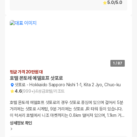
5.0
/
5.0
1
/
87
평균 가격 20만원 대
호텔 몬토레 에델호프 삿포로
삿포로
-
Hokkaido Sapporo Nishi 1-1, Kita 2 Jyo, Chuo-ku
4.6
(
999+
)
4
성급
호텔/리조트
호텔 몬토레 에델호프 삿포로의 경우 삿포로 중심에 있으며 걸어서 5분
거리에는 삿포로 시계탑, 9분 거리에는 삿포로 JR 타워 등이 있습니다.
이 럭셔리 호텔에서 니조 마켓까지는 0.8km 떨어져 있으며, 1.1km 거
…
상세정보 확인