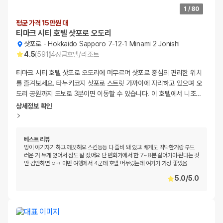
1
/
80
평균 가격 15만원 대
티마크 시티 호텔 삿포로 오도리
삿포로
-
Hokkaido Sapporo 7-12-1 Minami 2 Jonishi
4.5
(
591
)
4
성급
호텔/리조트
티마크 시티 호텔 삿포로 오도리에 머무르며 삿포로 중심의 편리한 위치
를 즐겨보세요. 타누키코지 삿포로 스트릿 가까이에 자리하고 있으며 오
도리 공원까지 도보로 3분이면 이동할 수 있습니다. 이 호텔에서 니조
…
상세정보 확인
베스트 리뷰
방이 아기자기 하고 깨끗해요 스킨등등 다 즐비 돼 있고 배게도 딱딱한거랑 부드
러운 거 두개 있어서 잠도 잘 잤어요 단 번화가에서 한 7~8분 걸어가야 된다는 것
만 감안하면 ㅇㅋ 이번 여행에서 4군데 호텔 머무렀는데 여기가 가장 좋았음
5.0
/
5.0