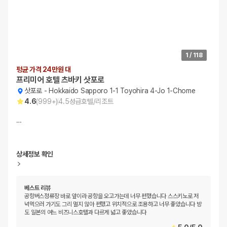
1
/
118
평균 가격 24만원 대
프리미어 호텔 츠바키 삿포로
삿포로
-
Hokkaido Sapporo 1-1 Toyohira 4-Jo 1-Chome
4.6
(
999+
)
4.5
성급
호텔/리조트
…
상세정보 확인
베스트 리뷰
공항버스정류장 바로 앞이라 공항을 오고가는데 너무 편했습니다 스스키노로 저
녁먹으러 가기도 그리 멀지 않아 편했고 위치적으로 조용하고 너무 좋았습니다 방
도 일본의 여느 비즈니스호텔과 다르게 넓고 좋았습니다