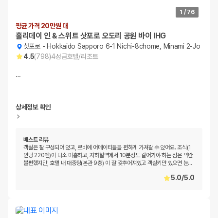
1
/
76
평균 가격 20만원 대
홀리데이 인 & 스위트 삿포로 오도리 공원 바이 IHG
삿포로
-
Hokkaido Sapporo 6-1 Nichi-8chome, Minami 2-Jo
4.5
(
798
)
4
성급
호텔/리조트
…
상세정보 확인
베스트 리뷰
객실은 잘 구성되어 있고, 로비에 어메이티들을 편하게 가져갈 수 있어요. 조식(1
인당 220엔)이 다소 미흡하고, 지하철역에서 10분정도 걸어가야 하는 점은 약간
불편했지만, 호텔 내 대중탕(본관 9층) 이 잘 갖추어져있고 객실키만 있으면 눈
…
5.0
/
5.0