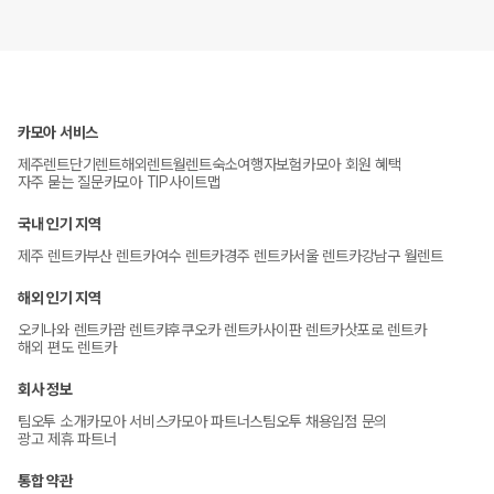
카모아 서비스
제주렌트
단기렌트
해외렌트
월렌트
숙소
여행자보험
카모아 회원 혜택
자주 묻는 질문
카모아 TIP
사이트맵
국내 인기 지역
제주 렌트카
부산 렌트카
여수 렌트카
경주 렌트카
서울 렌트카
강남구 월렌트
해외 인기 지역
오키나와 렌트카
괌 렌트카
후쿠오카 렌트카
사이판 렌트카
삿포로 렌트카
해외 편도 렌트카
회사 정보
팀오투 소개
카모아 서비스
카모아 파트너스
팀오투 채용
입점 문의
광고 제휴 파트너
통합 약관