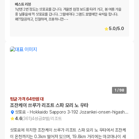
베스트 리뷰
1년엔 2번 정도는 삿포로를 갑니다. 겨울엔 원정 보드를 타러 가고, 봄 여름 가을
중 날좋을때 꺽 삿포로를 갑니다. 그럴때마다 그랜드 호텔에만 숙박을 합니다.
왜??깔끔하고, 친절하며, 조용하니깐~~
5.0
/
5.0
1
/
98
평균 가격 64만원 대
조잔케이 쓰루가 리조트 스파 모리 노 우타
삿포로
-
Hokkaido Sapporo 3-192 Jozankei-onsen-higashi Minami-ku
4.6
(
361
)
4
성급
호텔/리조트
삿포로에 위치한 조잔케이 쓰루가 리조트 스파 모리 노 우타에서 조잔케
이 온천까지는 0.3km 떨어져 있으며, 19.8km 거리에는 마코마나이 세