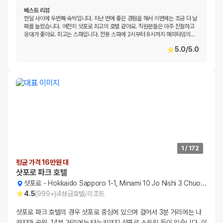
베스트 리뷰
한달 사이에 두번째 숙박입니다. 지난 번에 좋은 경험을 해서 이번에는 조금 더 날
짜를 늘렸습니다. 여전히 삿포로 최고의 호텔 같아요. 직원분들은 아주 친절하고
응대가 좋아요. 최고는 스파입니다. 전용 스파에 2시부터 8시까지 해피타임의
…
5.0
/
5.0
1
/
172
평균 가격 16만원 대
삿포로 파크 호텔
삿포로
-
Hokkaido Sapporo 1-1, Minami 10 Jo Nishi 3 Chuo-ku
4.5
(
999+
)
4
성급
호텔/리조트
삿포로 파크 호텔의 경우 삿포로 중심에 있으며 걸어서 3분 거리에는 나
카지마 공원, 14분 거리에는 타누키코지 삿포로 스트릿 등이 있습니다. 이