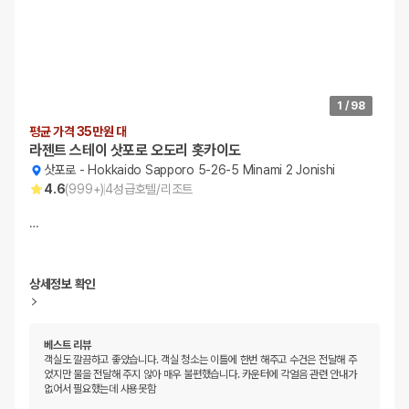
1
/
98
평균 가격 35만원 대
라젠트 스테이 삿포로 오도리 홋카이도
삿포로
-
Hokkaido Sapporo 5-26-5 Minami 2 Jonishi
4.6
(
999+
)
4
성급
호텔/리조트
…
상세정보 확인
베스트 리뷰
객실도 깔끔하고 좋았습니다. 객실 청소는 이틀에 한번 해주고 수건은 전달해 주
었지만 물을 전달해 주지 않아 매우 불편했습니다. 카운터에 각얼음 관련 안내가
없어서 필요했는데 사용못함